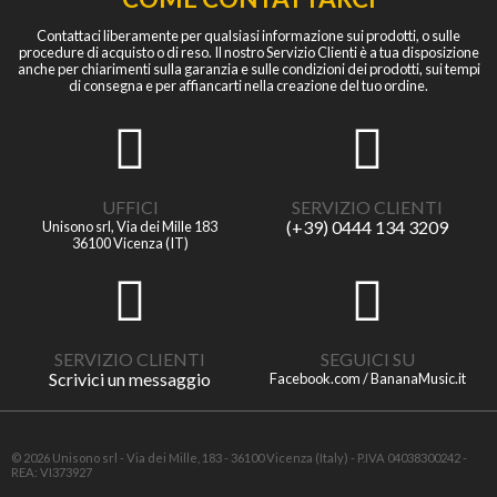
Contattaci liberamente per qualsiasi informazione sui prodotti, o sulle
procedure di acquisto o di reso. Il nostro Servizio Clienti è a tua disposizione
anche per chiarimenti sulla garanzia e sulle condizioni dei prodotti, sui tempi
di consegna e per affiancarti nella creazione del tuo ordine.
UFFICI
SERVIZIO CLIENTI
(+39) 0444 134 3209
Unisono srl, Via dei Mille 183
36100 Vicenza (IT)
SERVIZIO CLIENTI
SEGUICI SU
Scrivici un messaggio
Facebook.com / BananaMusic.it
© 2026 Unisono srl - Via dei Mille, 183 - 36100 Vicenza (Italy) - P.IVA 04038300242 -
REA: VI373927