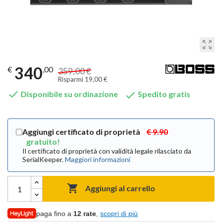
zoom_out_map
340
€
,00
359,00 €
Risparmi 19,00 €


Disponibile su ordinazione
Spedito gratis
Aggiungi certificato di proprietà
€ 9.90
gratuito!
Il certificato di proprietà con validità legale rilasciato da
SerialKeeper.
Maggiori informazioni

Aggiungi al carrello
paga fino a
12 rate
,
scopri di più