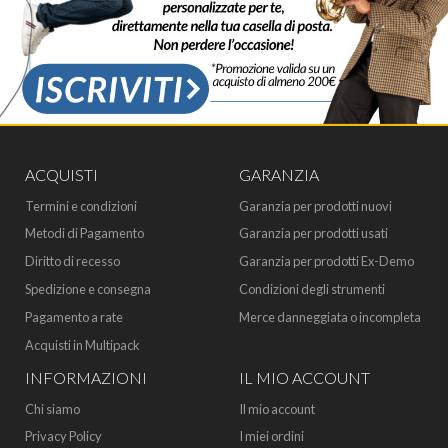
ACQUISTI
GARANZIA
Termini e condizioni
Garanzia per prodotti nuovi
Metodi di Pagamento
Garanzia per prodotti usati
Diritto di recesso
Garanzia per prodotti Ex-Demo
Spedizione e consegna
Condizioni degli strumenti
Pagamento a rate
Merce danneggiata o incompleta
Acquisti in Multipack
INFORMAZIONI
IL MIO ACCOUNT
Chi siamo
Il mio account
Privacy Policy
I miei ordini