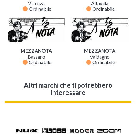
Vicenza
Altavilla
fiber_manual_record
fiber_manual_record
Ordinabile
Ordinabile
MEZZANOTA
MEZZANOTA
Bassano
Valdagno
fiber_manual_record
fiber_manual_record
Ordinabile
Ordinabile
Altri marchi che ti potrebbero
interessare