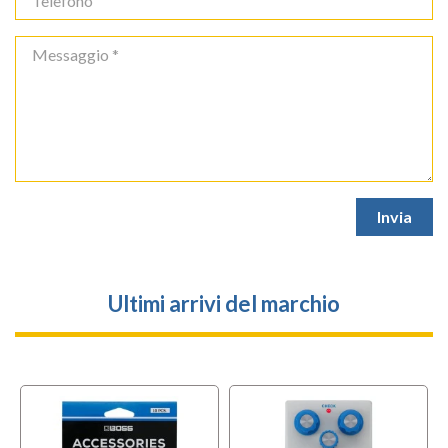
Ultimi arrivi del marchio
f
BUNDLES