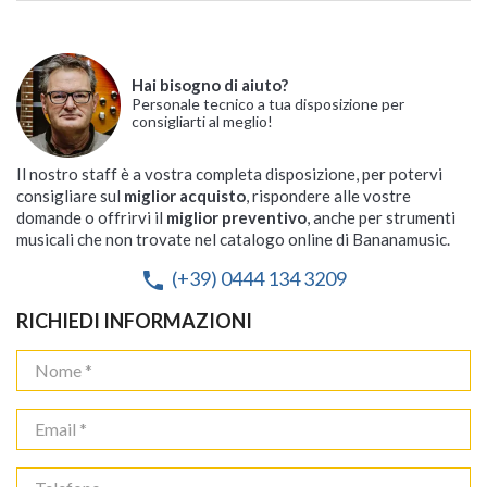
Hai bisogno di aiuto?
Personale tecnico a tua disposizione per
consigliarti al meglio!
Il nostro staff è a vostra completa disposizione, per potervi
consigliare sul
miglior acquisto
, rispondere alle vostre
domande o offrirvi il
miglior preventivo
, anche per strumenti
musicali che non trovate nel catalogo online di Bananamusic.
(+39) 0444 134 3209
phone
RICHIEDI INFORMAZIONI