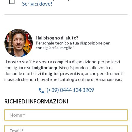
Scrivici dove!
Hai bisogno di aiuto?
Personale tecnico a tua disposizione per
consigliarti al meglio!
Il nostro staff è a vostra completa disposizione, per potervi
consigliare sul
miglior acquisto
, rispondere alle vostre
domande o offrirvi il
miglior preventivo
, anche per strumenti
musicali che non trovate nel catalogo online di Bananamusic.
(+39) 0444 134 3209
phone
RICHIEDI INFORMAZIONI