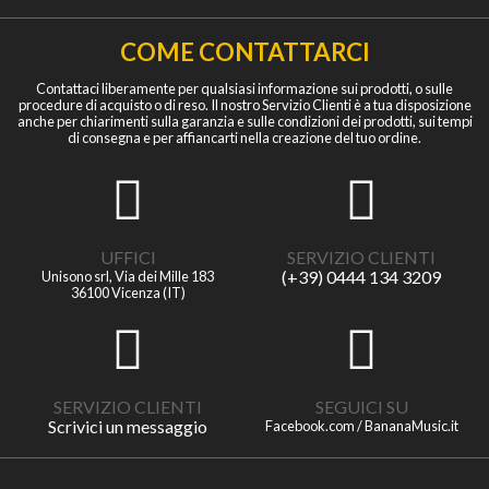
COME CONTATTARCI
Contattaci liberamente per qualsiasi informazione sui prodotti, o sulle
procedure di acquisto o di reso. Il nostro Servizio Clienti è a tua disposizione
anche per chiarimenti sulla garanzia e sulle condizioni dei prodotti, sui tempi
di consegna e per affiancarti nella creazione del tuo ordine.
UFFICI
SERVIZIO CLIENTI
(+39) 0444 134 3209
Unisono srl, Via dei Mille 183
36100 Vicenza (IT)
SERVIZIO CLIENTI
SEGUICI SU
Scrivici un messaggio
Facebook.com / BananaMusic.it