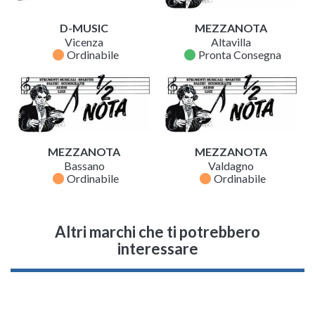
D-MUSIC
MEZZANOTA
Vicenza
Altavilla
fiber_manual_record
fiber_manual_record
Ordinabile
Pronta Consegna
MEZZANOTA
MEZZANOTA
Bassano
Valdagno
fiber_manual_record
fiber_manual_record
Ordinabile
Ordinabile
Altri marchi che ti potrebbero
interessare