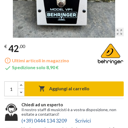
zoom_out_map
42
€
,00
error_outline
Ultimi articoli in magazzino

Spedizione solo 8,90 €

Aggiungi al carrello
Chiedi ad un esperto
Il nostro staff di musicisti è a vostra disposizione, non
esitate a contattarci!
(+39) 0444 134 3209
Scrivici