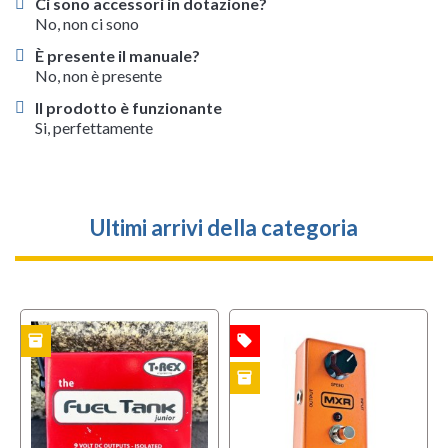
Ci sono accessori in dotazione?
No, non ci sono
È presente il manuale?
No, non è presente
Il prodotto è funzionante
Si, perfettamente
Ultimi arrivi della categoria
inventory
local_offer
i
TO
OFFERTA
USATO
inventory
USATO