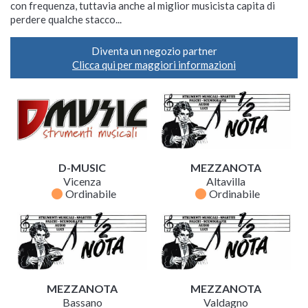
con frequenza, tuttavia anche al miglior musicista capita di
perdere qualche stacco...
Diventa un negozio partner
Clicca qui per maggiori informazioni
D-MUSIC
MEZZANOTA
Vicenza
Altavilla
fiber_manual_record
fiber_manual_record
Ordinabile
Ordinabile
MEZZANOTA
MEZZANOTA
Bassano
Valdagno