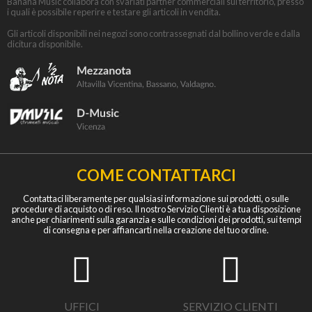
Banana Music collabora con svariati partner commerciali sul territorio, presso
i quali è possibile reperire e testare gli articoli in vendita.
Gli articoli disponibili nei negozi sono contrassegnati dal bollino verde e dalla
dicitura disponibile.
COME CONTATTARCI
Contattaci liberamente per qualsiasi informazione sui prodotti, o sulle
procedure di acquisto o di reso. Il nostro Servizio Clienti è a tua disposizione
anche per chiarimenti sulla garanzia e sulle condizioni dei prodotti, sui tempi
di consegna e per affiancarti nella creazione del tuo ordine.
UFFICI
SERVIZIO CLIENTI