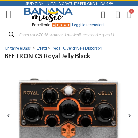
SPEDIZIONI IN ITALIA GRATUITE PER ORDINI DA
€ 99
Eccellente
Leggi le recensioni
Chitarre e Bassi
Effetti
Pedali Overdrive e Distorsori
BEETRONICS Royal Jelly Black

