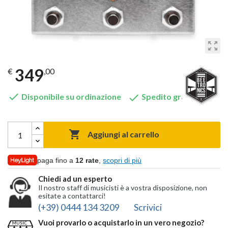
zoom_out_map
349
€
,00


Disponibile su ordinazione
Spedito gratis

Aggiungi al carrello
paga fino a
12 rate
,
scopri di più
Chiedi ad un esperto
Il nostro staff di musicisti è a vostra disposizione, non
esitate a contattarci!
(+39) 0444 134 3209
Scrivici
Vuoi provarlo o acquistarlo in un vero negozio?