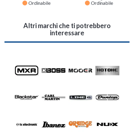
fiber_manual_record
fiber_manual_record
Ordinabile
Ordinabile
Altri marchi che ti potrebbero
interessare