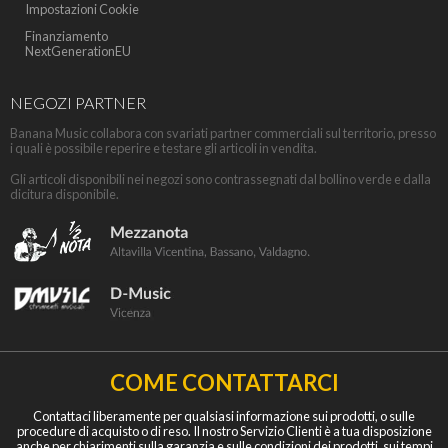
Impostazioni Cookie
Finanziamento
NextGenerationEU
NEGOZI PARTNER
Banana Music collabora con svariati partner commerciali sul territorio, presso
i quali è possibile reperire e testare gli articoli in vendita.
Gli articoli disponibili nei negozi sono contrassegnati dal bollino verde e dalla
dicitura disponibile.
COME CONTATTARCI
Contattaci liberamente per qualsiasi informazione sui prodotti, o sulle
procedure di acquisto o di reso. Il nostro Servizio Clienti è a tua disposizione
anche per chiarimenti sulla garanzia e sulle condizioni dei prodotti, sui tempi