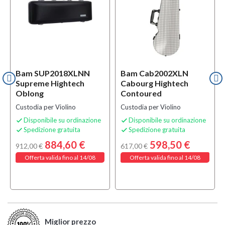
Bam SUP2018XLNN
Bam Cab2002XLN
Supreme Hightech
Cabourg Hightech
Oblong
Contoured
Custodia per Violino
Custodia per Violino
Disponibile su ordinazione
Disponibile su ordinazione


Spedizione gratuita
Spedizione gratuita


884,60 €
598,50 €
912,00 €
617,00 €
Offerta valida fino al 14/08
Offerta valida fino al 14/08
Miglior prezzo