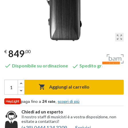
zoom_out_map
849
€
,00


Disponibile su ordinazione
Spedito gratis

Aggiungi al carrello
paga fino a
24 rate
,
scopri di più
Chiedi ad un esperto
Il nostro staff di musicisti è a vostra disposizione, non
esitate a contattarci!
(+39) 0444 134 3209
Scrivici