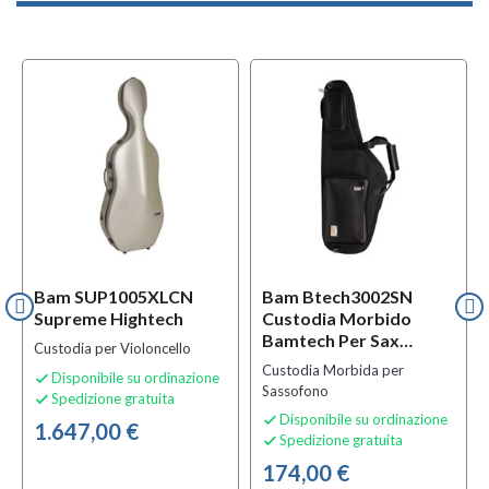
l
OFFERTA
Bam SUP1005XLCN
Bam Btech3002SN
Supreme Hightech
Custodia Morbido
Bamtech Per Sax
Custodia per Violoncello
Tenore
Custodia Morbida per
Disponibile su ordinazione

Sassofono
Spedizione gratuita

Disponibile su ordinazione

1.647,00 €
Spedizione gratuita

174,00 €