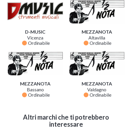
D-MUSIC
MEZZANOTA
Vicenza
Altavilla
fiber_manual_record
fiber_manual_record
Ordinabile
Ordinabile
MEZZANOTA
MEZZANOTA
Bassano
Valdagno
fiber_manual_record
fiber_manual_record
Ordinabile
Ordinabile
Altri marchi che ti potrebbero
interessare