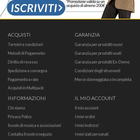
ACQUISTI
GARANZIA
Termini e condizioni
Garanzia per prodotti nuovi
Metodi di Pagamento
Garanzia per prodotti usati
Diritto di recesso
Garanzia per prodotti Ex-Demo
Spedizione e consegna
Condizioni degli strumenti
Pagamento a rate
Merce danneggiata o incompleta
Acquisti in Multipack
INFORMAZIONI
IL MIO ACCOUNT
Chi siamo
Il mio account
Privacy Policy
I miei ordini
Scuole di musica e associazioni
I miei indirizzi
Contatta il nostro negozio
I miei dati personali