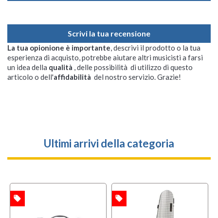
Scrivi la tua recensione
La tua opionione è importante
, descrivi il prodotto o la tua
esperienza di acquisto, potrebbe aiutare altri musicisti a farsi
un idea della
qualità
, delle possibilità di utilizzo di questo
articolo o dell'
affidabilità
del nostro servizio. Grazie!
Ultimi arrivi della categoria
local_offer
local_offer
l
TA
OFFERTA
OFFERTA