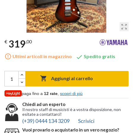
zoom_out_map
319
€
,00
error_outline

Ultimi articoli in magazzino
Spedito gratis

Aggiungi al carrello
paga fino a
12 rate
,
scopri di più
Chiedi ad un esperto
Il nostro staff di musicisti è a vostra disposizione, non
esitate a contattarci!
(+39) 0444 134 3209
Scrivici
Vuoi provarlo o acquistarlo in un vero negozio?