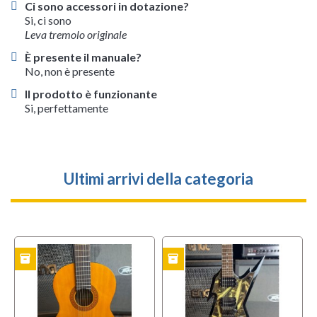
Ci sono accessori in dotazione?
Si, ci sono
Leva tremolo originale
È presente il manuale?
No, non è presente
Il prodotto è funzionante
Si, perfettamente
Ultimi arrivi della categoria
inventory
inventory
i
TO
USATO
USATO