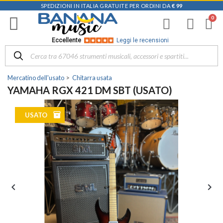
SPEDIZIONI IN ITALIA GRATUITE PER ORDINI DA
€ 99
Eccellente
Leggi le recensioni
Mercatino dell'usato
Chitarra usata
YAMAHA RGX 421 DM SBT (USATO)
inventory
USATO

