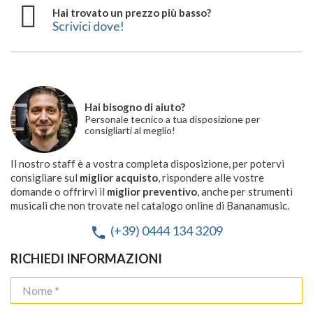
Hai trovato un prezzo più basso?
Scrivici dove!
Hai bisogno di aiuto?
Personale tecnico a tua disposizione per
consigliarti al meglio!
Il nostro staff è a vostra completa disposizione, per potervi
consigliare sul
miglior acquisto
, rispondere alle vostre
domande o offrirvi il
miglior preventivo
, anche per strumenti
musicali che non trovate nel catalogo online di Bananamusic.
(+39) 0444 134 3209
phone
RICHIEDI INFORMAZIONI