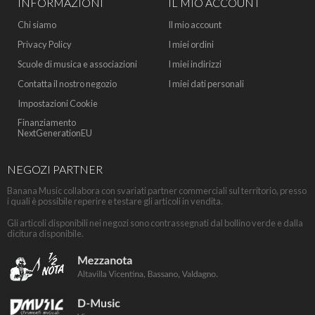
INFORMAZIONI
IL MIO ACCOUNT
Chi siamo
Il mio account
Privacy Policy
I miei ordini
Scuole di musica e associazioni
I miei indirizzi
Contatta il nostro negozio
I miei dati personali
Impostazioni Cookie
Finanziamento
NextGenerationEU
NEGOZI PARTNER
Banana Music collabora con svariati partner commerciali sul territorio, presso
i quali è possibile reperire e testare gli articoli in vendita.
Gli articoli disponibili nei negozi sono contrassegnati dal bollino verde e dalla
dicitura disponibile.