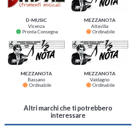
D-MUSIC
MEZZANOTA
Vicenza
Altavilla
fiber_manual_record
fiber_manual_record
Pronta Consegna
Ordinabile
MEZZANOTA
MEZZANOTA
Bassano
Valdagno
fiber_manual_record
fiber_manual_record
Ordinabile
Ordinabile
Altri marchi che ti potrebbero
interessare