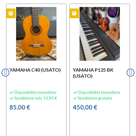
inventory
inventory
i
TO
USATO
USATO
YAMAHA C40 (USATO)
YAMAHA P125 BK
(USATO)
Disponibilità immediata
Disponibilità immediata


Spedizione solo 10,90 €
Spedizione gratuita


85,00 €
450,00 €