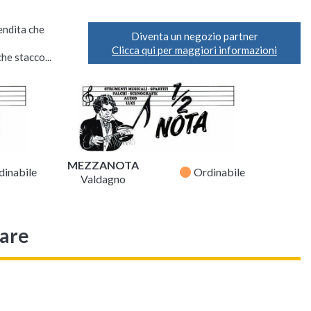
vendita che
Diventa un negozio partner
Clicca qui per maggiori informazioni
he stacco...
MEZZANOTA
fiber_manual_record
dinabile
Ordinabile
Valdagno
sare