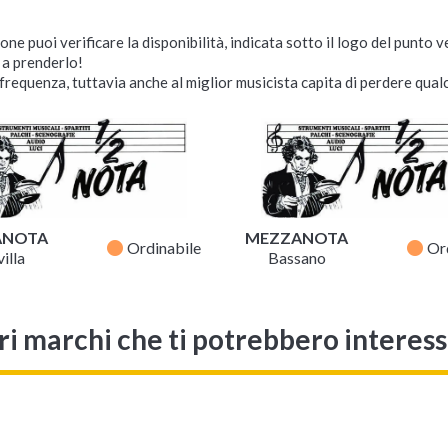
ne puoi verificare la disponibilità, indicata sotto il logo del punto 
i a prenderlo!
requenza, tuttavia anche al miglior musicista capita di perdere qualc
ANOTA
MEZZANOTA
fiber_manual_record
fiber_manual_record
Ordinabile
Or
illa
Bassano
ri marchi che ti potrebbero interes