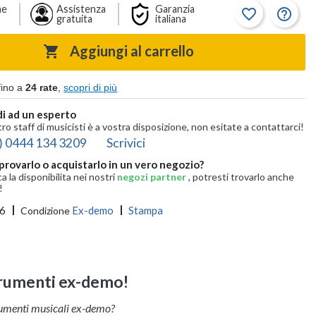
ne
Assistenza
Garanzia
favorite_border
help_outline
gratuita
italiana
Aggiungi al carrello

fino a
24 rate
,
scopri di più
i ad un esperto
tro staff di musicisti è a vostra disposizione, non esitate a contattarci!
) 0444 134 3209
Scrivici
provarlo o acquistarlo in un vero negozio?
ca la disponibilita nei nostri
negozi partner
, potresti trovarlo anche
!
6
Ex-demo
Stampa
Condizione
trumenti ex-demo!
rumenti musicali ex-demo?