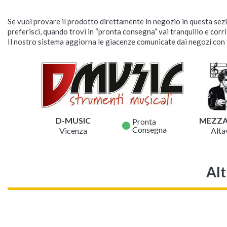
Se vuoi provare il prodotto direttamente in negozio in questa sezio
preferisci, quando trovi in “pronta consegna” vai tranquillo e corr
Il nostro sistema aggiorna le giacenze comunicate dai negozi con f
D-MUSIC
MEZZ
Pronta
fiber_manual_record
Consegna
Vicenza
Altav
Alt