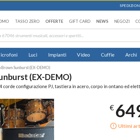
SPEDIZIONI
OMO
TASSO ZERO
OFFERTE
GIFT CARD
NEWS
NEGOZI
C
icrofoni
Luci
Impianti
Video
Cuffie
Archi
Brown Sunburst (EX-DEMO)
nburst (EX-DEMO)
de configurazione PJ, tastiera in acero, corpo in ontano ed elettr
64
€
error_outline
Ultimi art