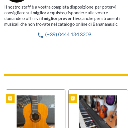
Il nostro staff è a vostra completa disposizione, per potervi
consigliare sul
miglior acquisto
, rispondere alle vostre
domande o offrirvi il
miglior preventivo
, anche per strumenti
musicali che non trovate nel catalogo online di Bananamusic.
(+39) 0444 134 3209
phone
inventory
inventory
TO
USATO
USAT