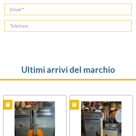
Ultimi arrivi del marchio
inventory
inventory
O
USATO
USATO