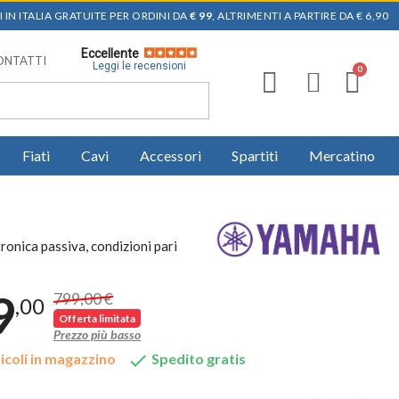
 IN ITALIA GRATUITE PER ORDINI DA
€ 99
, ALTRIMENTI A PARTIRE DA € 6,90
Eccellente
ONTATTI
Leggi le recensioni
Fiati
Cavi
Accessori
Spartiti
Mercatino
onica passiva, condizioni pari
9
799,00 €
,00
Offerta limitata
Prezzo più basso

icoli in magazzino
Spedito gratis