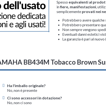
Spesso
equivalenti al prodo
in
fiere, manifestazioni
, utili
semplicemente
provati nei n
Potrebbero avere qualche 
Potrebbero presentare qual
Non sempre vengono spediti
Eventuali danni estetici vis
La garanzia è pari al nuovo 
 YAMAHA BB434M Tobacco Brown Su
Ha l'imballo originale?
No, non è presente
Ci sono accessori in dotazione?
No, non ci sono