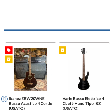
local_offer
inventory
TA
USATO
USAT
inventory
TO
Ibanez EBW20WNE
Varie Basso Elettrico 4
Basso Acustico 4 Corde
CLeft-Hand Tipo IBZ
(USATO)
(USATO)