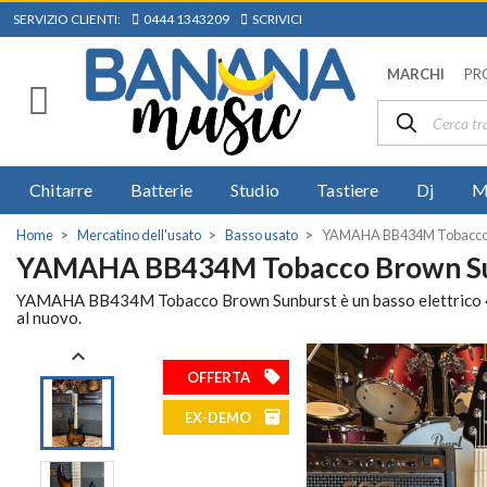
SERVIZIO CLIENTI:
0444 1343209
SCRIVICI
MARCHI
PR
Chitarre
Batterie
Studio
Tastiere
Dj
M
Home
Mercatino dell'usato
Basso usato
YAMAHA BB434M Tobacco 
YAMAHA BB434M Tobacco Brown Su
YAMAHA BB434M Tobacco Brown Sunburst è un basso elettrico 4 cor
al nuovo.

local_offer
OFFERTA
inventory
EX-DEMO