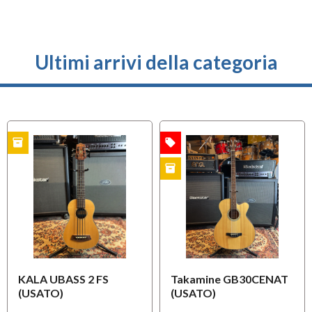
Ultimi arrivi della categoria
inventory
local_offer
O
OFFERTA
USATO
inventory
USATO
KALA UBASS 2 FS
Takamine GB30CENAT
(USATO)
(USATO)