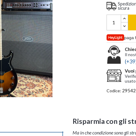
Spedizio
sicura
paga 
Chied
Il nos
(+39
Vuoi 
Verifi
usato
29542
Codice:
Risparmia con gli s
Ma in che condizione sono gli st