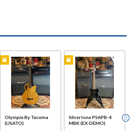
inventory
inventory
l
EX-DEMO
OFFERTA
i
B-STOCK
Olympia By Tacoma
Silvertone PSAPB-4
(USATO)
MBK (EX-DEMO)