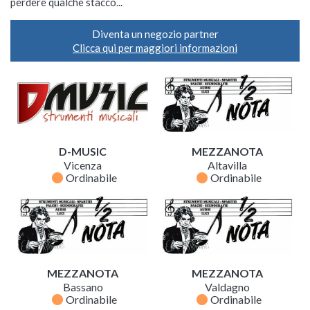
perdere qualche stacco...
Diventa un negozio partner
Clicca qui per maggiori informazioni
D-MUSIC
MEZZANOTA
Vicenza
Altavilla
fiber_manual_record
fiber_manual_record
Ordinabile
Ordinabile
MEZZANOTA
MEZZANOTA
Bassano
Valdagno
fiber_manual_record
fiber_manual_record
Ordinabile
Ordinabile