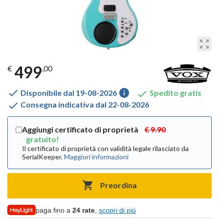
zoom_out_map
499
€
,00

info

Disponibile dal 19-08-2026
Spedito gratis

Consegna indicativa dal 22-08-2026
Aggiungi certificato di proprietà
€ 9.90
gratuito!
Il certificato di proprietà con validità legale rilasciato da
SerialKeeper.
Maggiori informazioni

Preordina
paga fino a
24 rate
,
scopri di più