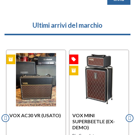
Ultimi arrivi del marchio
inventory
local_offer
TO
OFFERTA
inventory
EX-DEMO
VOX AC30 VR (USATO)
VOX MINI
SUPERBEETLE (EX-
DEMO)