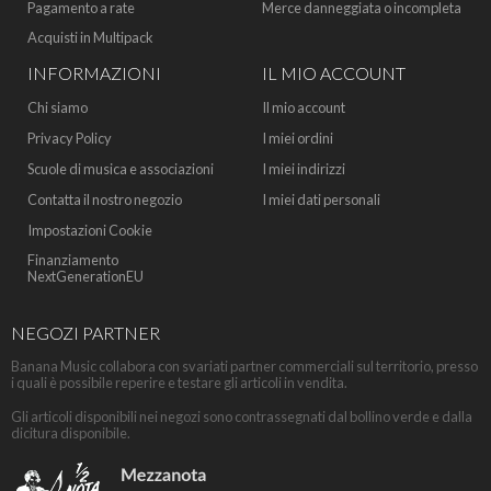
Pagamento a rate
Merce danneggiata o incompleta
Acquisti in Multipack
INFORMAZIONI
IL MIO ACCOUNT
Chi siamo
Il mio account
Privacy Policy
I miei ordini
Scuole di musica e associazioni
I miei indirizzi
Contatta il nostro negozio
I miei dati personali
Impostazioni Cookie
Finanziamento
NextGenerationEU
NEGOZI PARTNER
Banana Music collabora con svariati partner commerciali sul territorio, presso
i quali è possibile reperire e testare gli articoli in vendita.
Gli articoli disponibili nei negozi sono contrassegnati dal bollino verde e dalla
dicitura disponibile.