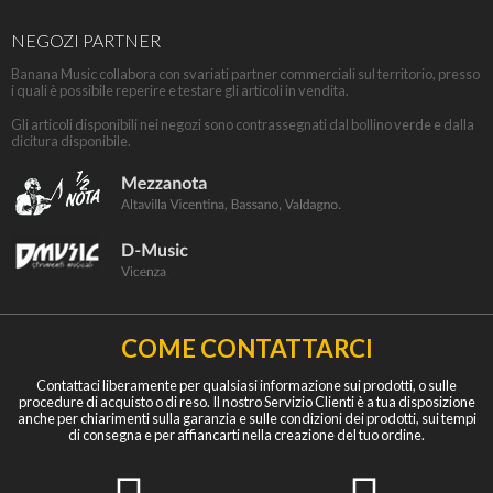
NEGOZI PARTNER
Banana Music collabora con svariati partner commerciali sul territorio, presso
i quali è possibile reperire e testare gli articoli in vendita.
Gli articoli disponibili nei negozi sono contrassegnati dal bollino verde e dalla
dicitura disponibile.
COME CONTATTARCI
Contattaci liberamente per qualsiasi informazione sui prodotti, o sulle
procedure di acquisto o di reso. Il nostro Servizio Clienti è a tua disposizione
anche per chiarimenti sulla garanzia e sulle condizioni dei prodotti, sui tempi
di consegna e per affiancarti nella creazione del tuo ordine.