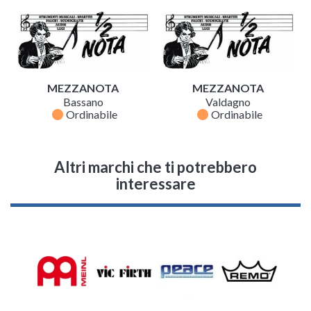
MEZZANOTA
MEZZANOTA
Bassano
Valdagno
fiber_manual_record
fiber_manual_record
Ordinabile
Ordinabile
Altri marchi che ti potrebbero
interessare