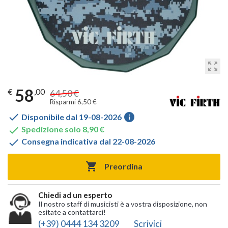
zoom_out_map
58
€
,00
64,50 €
Risparmi 6,50 €

info
Disponibile dal 19-08-2026

Spedizione solo 8,90 €

Consegna indicativa dal 22-08-2026

Preordina
Chiedi ad un esperto
Il nostro staff di musicisti è a vostra disposizione, non
esitate a contattarci!
(+39) 0444 134 3209
Scrivici