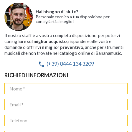
Hai bisogno di aiuto?
Personale tecnico a tua disposizione per
consigliarti al meglio!
Il nostro staff è a vostra completa disposizione, per potervi
consigliare sul
miglior acquisto
, rispondere alle vostre
domande o offrirvi il
miglior preventivo
, anche per strumenti
musicali che non trovate nel catalogo online di Bananamusic.
(+39) 0444 134 3209
phone
RICHIEDI INFORMAZIONI