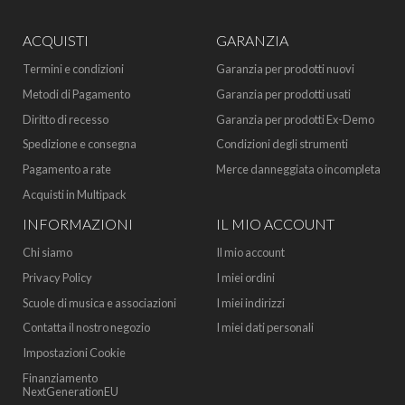
ACQUISTI
GARANZIA
Termini e condizioni
Garanzia per prodotti nuovi
Metodi di Pagamento
Garanzia per prodotti usati
Diritto di recesso
Garanzia per prodotti Ex-Demo
Spedizione e consegna
Condizioni degli strumenti
Pagamento a rate
Merce danneggiata o incompleta
Acquisti in Multipack
INFORMAZIONI
IL MIO ACCOUNT
Chi siamo
Il mio account
Privacy Policy
I miei ordini
Scuole di musica e associazioni
I miei indirizzi
Contatta il nostro negozio
I miei dati personali
Impostazioni Cookie
Finanziamento
NextGenerationEU