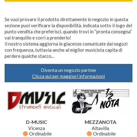
Se vuoi provare il prodotto direttamente in negozio in questa
sezione puoi verificare la disponibilità, indicata sotto il logo del
punto vendita che preferisci, quando trovi in “pronta consegna”
vai tranquillo e corri a prenderlo!
Il nostro sistema aggiorna le giacenze comunicate dai negozi
con frequenza, tuttavia anche al miglior musicista capita di
perdere qualche stacco...
Diventa un negozio partner
Clicca qui per maggiori informazioni
D-MUSIC
MEZZANOTA
Vicenza
Altavilla
fiber_manual_record
fiber_manual_record
Ordinabile
Ordinabile