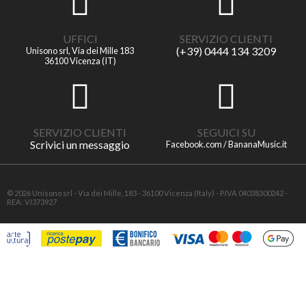
UFFICI
SERVIZIO CLIENTI
(+39) 0444 134 3209
Unisono srl, Via dei Mille 183
36100 Vicenza (IT)
SERVIZIO CLIENTI
SEGUICI SU
Scrivici un messaggio
Facebook.com / BananaMusic.it
© 2026 Unisono srl - Via dei Mille, 183 - 36100 Vicenza (Italy) - P.IVA 04038300242 -
REA: VI373927