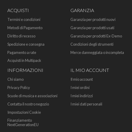
ACQUISTI
GARANZIA
Termini e condizioni
Garanzia per prodotti nuovi
Metodi di Pagamento
Garanzia per prodotti usati
Diritto di recesso
Garanzia per prodotti Ex-Demo
Spedizione e consegna
Condizioni degli strumenti
Pagamento a rate
Merce danneggiata o incompleta
Acquisti in Multipack
INFORMAZIONI
IL MIO ACCOUNT
Chi siamo
Il mio account
Privacy Policy
I miei ordini
Scuole di musica e associazioni
I miei indirizzi
Contatta il nostro negozio
I miei dati personali
Impostazioni Cookie
Finanziamento
NextGenerationEU