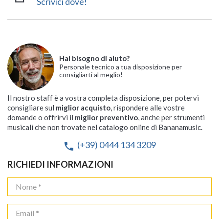
Scrivici dove!
Hai bisogno di aiuto?
Personale tecnico a tua disposizione per
consigliarti al meglio!
Il nostro staff è a vostra completa disposizione, per potervi
consigliare sul
miglior acquisto
, rispondere alle vostre
domande o offrirvi il
miglior preventivo
, anche per strumenti
musicali che non trovate nel catalogo online di Bananamusic.
(+39) 0444 134 3209
phone
RICHIEDI INFORMAZIONI