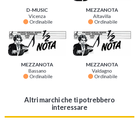
D-MUSIC
MEZZANOTA
Vicenza
Altavilla
fiber_manual_record
fiber_manual_record
Ordinabile
Ordinabile
MEZZANOTA
MEZZANOTA
Bassano
Valdagno
fiber_manual_record
fiber_manual_record
Ordinabile
Ordinabile
Altri marchi che ti potrebbero
interessare