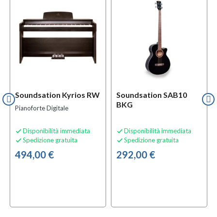
l
OFFERTA
f
BUNDLES
Soundsation Kyrios RW
Soundsation SAB10
BKG
Pianoforte Digitale
Disponibilità immediata
Disponibilità immediata


Spedizione gratuita
Spedizione gratuita


494,00 €
292,00 €