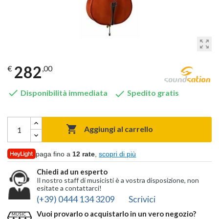
zoom_out_map
282
€
,00


Disponibilità immediata
Spedito gratis

Aggiungi al carrello
paga fino a
12 rate
,
scopri di più
Chiedi ad un esperto
Il nostro staff di musicisti è a vostra disposizione, non
esitate a contattarci!
(+39) 0444 134 3209
Scrivici
Vuoi provarlo o acquistarlo in un vero negozio?