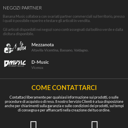
NEGOZI PARTNER
Banana Music collabora con svariati partner commerciali sul territorio, presso
i quali è possibile reperire e testare gli articoli in vendita.
Gli articoli disponibili nei negozi sono contrassegnati dal bollino verde e dalla
dicitura disponibile.
COME CONTATTARCI
Contattaci liberamente per qualsiasi informazione sui prodotti, o sulle
procedure di acquisto o di reso. Il nostro Servizio Clienti è a tua disposizione
anche per chiarimenti sulla garanzia e sulle condizioni dei prodotti, sui tempi
di consegna e per affiancarti nella creazione del tuo ordine.