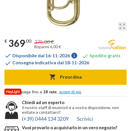
zoom_out_map
369
€
,00
375,00 €
Risparmi 6,00 €

info

Disponibile dal 16-11-2026
Spedito gratis

Consegna indicativa dal 18-11-2026

Preordina
paga fino a
18 rate
,
scopri di più
Chiedi ad un esperto
Il nostro staff di musicisti è a vostra disposizione, non
esitate a contattarci!
(+39) 0444 134 3209
Scrivici
Vuoi provarlo o acquistarlo in un vero negozio?