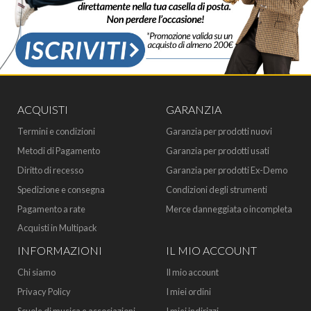
ACQUISTI
GARANZIA
Termini e condizioni
Garanzia per prodotti nuovi
Metodi di Pagamento
Garanzia per prodotti usati
Diritto di recesso
Garanzia per prodotti Ex-Demo
Spedizione e consegna
Condizioni degli strumenti
Pagamento a rate
Merce danneggiata o incompleta
Acquisti in Multipack
INFORMAZIONI
IL MIO ACCOUNT
Chi siamo
Il mio account
Privacy Policy
I miei ordini