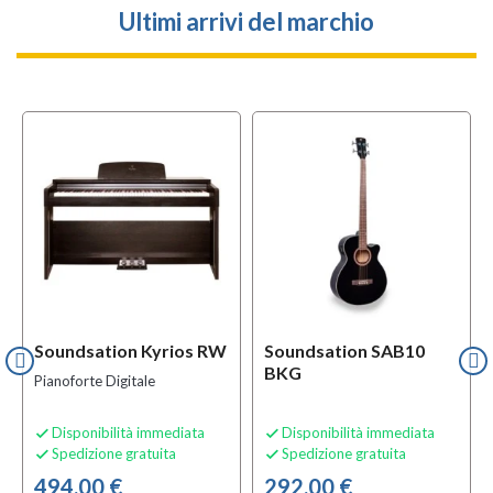
Ultimi arrivi del marchio
l
OFFERTA
f
BUNDLES
Soundsation Kyrios RW
Soundsation SAB10
BKG
Pianoforte Digitale
Disponibilità immediata
Disponibilità immediata


Spedizione gratuita
Spedizione gratuita


494,00 €
292,00 €