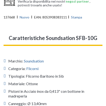
Verifica la disponibilita nei nostri
negozi partner
,
potresti trovarlo anche usato!
137668
Nuovo
EAN:
8053908383111
Stampa
Caratteristiche Soundsation SFB-10G
Marchio:
Soundsation
Categoria:
Flicorni
Tipologia: Flicorno Baritono in Sib
Materiale: Ottone
Pistoni in Acciaio inox da 0,413" con bottone in
madreperla
Canneggio: Ø 13,40mm