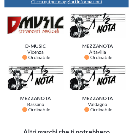
Clicca qui per maggiori informazioni
D-MUSIC
MEZZANOTA
Vicenza
Altavilla
fiber_manual_record
fiber_manual_record
Ordinabile
Ordinabile
MEZZANOTA
MEZZANOTA
Bassano
Valdagno
fiber_manual_record
fiber_manual_record
Ordinabile
Ordinabile
Altri marchi che ti potrebbero