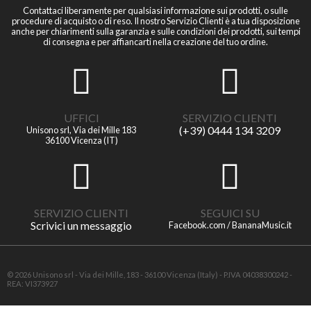
Contattaci liberamente per qualsiasi informazione sui prodotti, o sulle
procedure di acquisto o di reso. Il nostro Servizio Clienti è a tua disposizione
anche per chiarimenti sulla garanzia e sulle condizioni dei prodotti, sui tempi
di consegna e per affiancarti nella creazione del tuo ordine.
UFFICI
SERVIZIO CLIENTI
(+39) 0444 134 3209
Unisono srl, Via dei Mille 183
36100 Vicenza (IT)
SERVIZIO CLIENTI
SEGUICI SU
Scrivici un messaggio
Facebook.com / BananaMusic.it
© 2026 Unisono srl - Via dei Mille, 183 - 36100 Vicenza (Italy) - P.IVA 04038300242 -
REA: VI373927