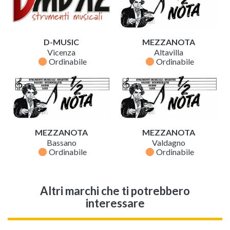
D-MUSIC
MEZZANOTA
Vicenza
Altavilla
fiber_manual_record
fiber_manual_record
Ordinabile
Ordinabile
MEZZANOTA
MEZZANOTA
Bassano
Valdagno
fiber_manual_record
fiber_manual_record
Ordinabile
Ordinabile
Altri marchi che ti potrebbero
interessare