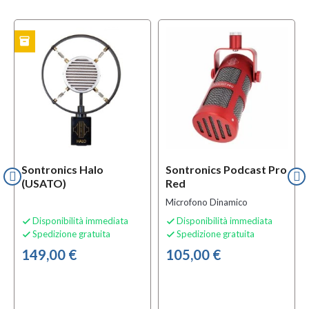
inventory
TO
Sontronics Halo
Sontronics Podcast Pro
(USATO)
Red
Microfono Dinamico
Disponibilità immediata
Disponibilità immediata


Spedizione gratuita
Spedizione gratuita


149,00 €
105,00 €