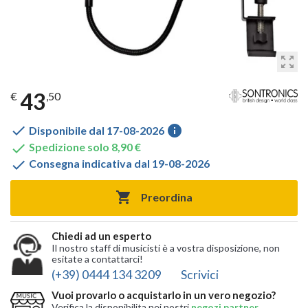
zoom_out_map
43
€
,50

info
Disponibile dal 17-08-2026

Spedizione solo 8,90 €

Consegna indicativa dal 19-08-2026

Preordina
Chiedi ad un esperto
Il nostro staff di musicisti è a vostra disposizione, non
esitate a contattarci!
(+39) 0444 134 3209
Scrivici
Vuoi provarlo o acquistarlo in un vero negozio?
Verifica la disponibilita nei nostri
negozi partner
,