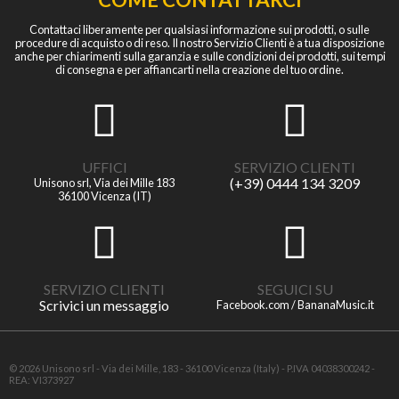
Contattaci liberamente per qualsiasi informazione sui prodotti, o sulle
procedure di acquisto o di reso. Il nostro Servizio Clienti è a tua disposizione
anche per chiarimenti sulla garanzia e sulle condizioni dei prodotti, sui tempi
di consegna e per affiancarti nella creazione del tuo ordine.
UFFICI
SERVIZIO CLIENTI
(+39) 0444 134 3209
Unisono srl, Via dei Mille 183
36100 Vicenza (IT)
SERVIZIO CLIENTI
SEGUICI SU
Scrivici un messaggio
Facebook.com / BananaMusic.it
© 2026 Unisono srl - Via dei Mille, 183 - 36100 Vicenza (Italy) - P.IVA 04038300242 -
REA: VI373927