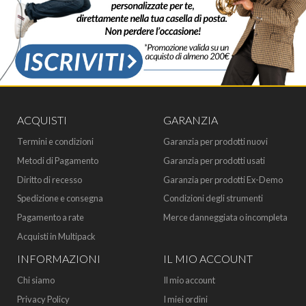
ACQUISTI
GARANZIA
Termini e condizioni
Garanzia per prodotti nuovi
Metodi di Pagamento
Garanzia per prodotti usati
Diritto di recesso
Garanzia per prodotti Ex-Demo
Spedizione e consegna
Condizioni degli strumenti
Pagamento a rate
Merce danneggiata o incompleta
Acquisti in Multipack
INFORMAZIONI
IL MIO ACCOUNT
Chi siamo
Il mio account
Privacy Policy
I miei ordini