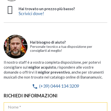
Hai trovato un prezzo più basso?
Scrivici dove!
Hai bisogno di aiuto?
Personale tecnico a tua disposizione per
consigliarti al meglio!
Il nostro staff è a vostra completa disposizione, per potervi
consigliare sul
miglior acquisto
, rispondere alle vostre
domande o offrirvi il
miglior preventivo
, anche per strumenti
musicali che non trovate nel catalogo online di Bananamusic.
(+39) 0444 134 3209
phone
RICHIEDI INFORMAZIONI