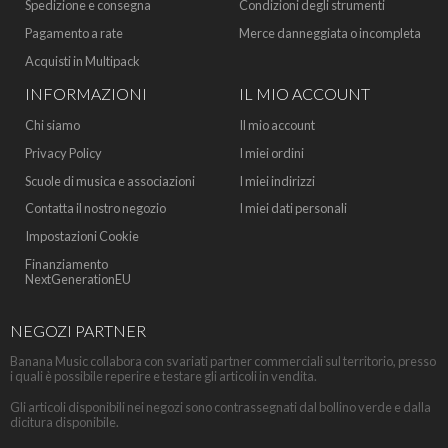
Spedizione e consegna
Condizioni degli strumenti
Pagamento a rate
Merce danneggiata o incompleta
Acquisti in Multipack
INFORMAZIONI
IL MIO ACCOUNT
Chi siamo
Il mio account
Privacy Policy
I miei ordini
Scuole di musica e associazioni
I miei indirizzi
Contatta il nostro negozio
I miei dati personali
Impostazioni Cookie
Finanziamento
NextGenerationEU
NEGOZI PARTNER
Banana Music collabora con svariati partner commerciali sul territorio, presso
i quali è possibile reperire e testare gli articoli in vendita.
Gli articoli disponibili nei negozi sono contrassegnati dal bollino verde e dalla
dicitura disponibile.