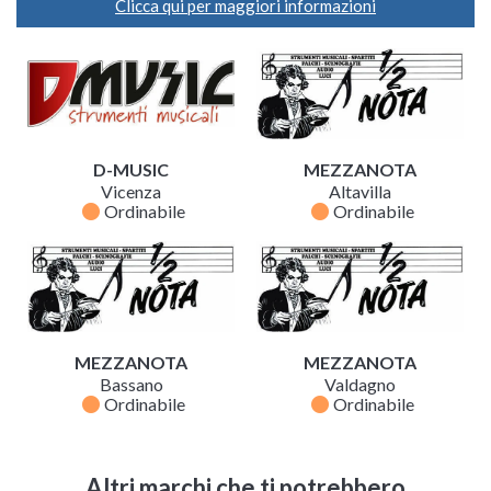
Clicca qui per maggiori informazioni
D-MUSIC
MEZZANOTA
Vicenza
Altavilla
fiber_manual_record
fiber_manual_record
Ordinabile
Ordinabile
MEZZANOTA
MEZZANOTA
Bassano
Valdagno
fiber_manual_record
fiber_manual_record
Ordinabile
Ordinabile
Altri marchi che ti potrebbero