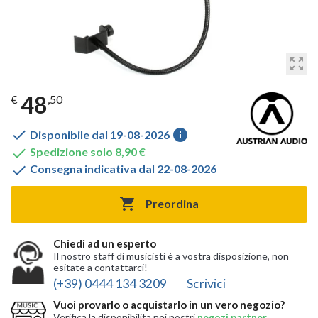
zoom_out_map
48
€
,50

info
Disponibile dal 19-08-2026

Spedizione solo 8,90 €

Consegna indicativa dal 22-08-2026

Preordina
Chiedi ad un esperto
Il nostro staff di musicisti è a vostra disposizione, non
esitate a contattarci!
(+39) 0444 134 3209
Scrivici
Vuoi provarlo o acquistarlo in un vero negozio?
Verifica la disponibilita nei nostri
negozi partner
,