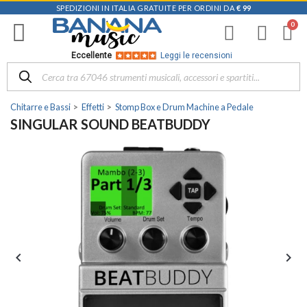
SPEDIZIONI IN ITALIA GRATUITE PER ORDINI DA
€ 99
Eccellente
Leggi le recensioni
Chitarre e Bassi
Effetti
Stomp Box e Drum Machine a Pedale
SINGULAR SOUND BEATBUDDY

