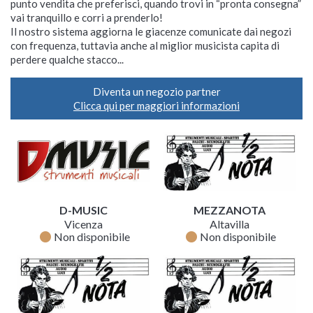
punto vendita che preferisci, quando trovi in “pronta consegna”
vai tranquillo e corri a prenderlo!
Il nostro sistema aggiorna le giacenze comunicate dai negozi
con frequenza, tuttavia anche al miglior musicista capita di
perdere qualche stacco...
Diventa un negozio partner
Clicca qui per maggiori informazioni
D-MUSIC
MEZZANOTA
Vicenza
Altavilla
fiber_manual_record
fiber_manual_record
Non disponibile
Non disponibile