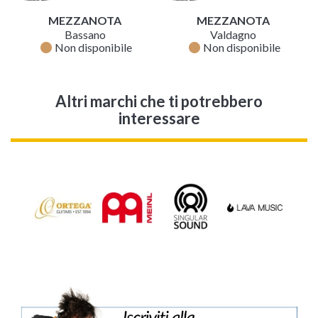
MEZZANOTA
MEZZANOTA
Bassano
Valdagno
fiber_manual_record
fiber_manual_record
Non disponibile
Non disponibile
Altri marchi che ti potrebbero
interessare