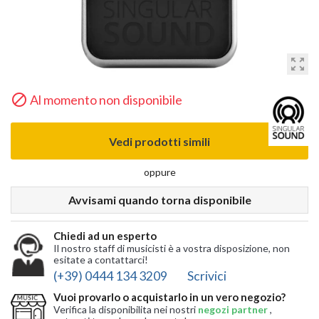
zoom_out_map

Al momento non disponibile
Vedi prodotti simili
oppure
Avvisami quando torna disponibile
Chiedi ad un esperto
Il nostro staff di musicisti è a vostra disposizione, non
esitate a contattarci!
(+39) 0444 134 3209
Scrivici
Vuoi provarlo o acquistarlo in un vero negozio?
Verifica la disponibilita nei nostri
negozi partner
,