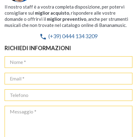
Il nostro staff è a vostra completa disposizione, per potervi
consigliare sul
miglior acquisto
, rispondere alle vostre
domande o offrirvi il
miglior preventivo
, anche per strumenti
musicali che non trovate nel catalogo online di Bananamusic.
(+39) 0444 134 3209
phone
RICHIEDI INFORMAZIONI