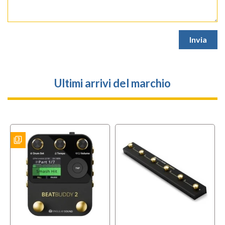
Ultimi arrivi del marchio
filter_3
ES