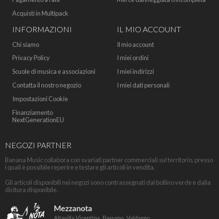
Acquisti in Multipack
INFORMAZIONI
IL MIO ACCOUNT
Chi siamo
Il mio account
Privacy Policy
I miei ordini
Scuole di musica e associazioni
I miei indirizzi
Contatta il nostro negozio
I miei dati personali
Impostazioni Cookie
Finanziamento
NextGenerationEU
NEGOZI PARTNER
Banana Music collabora con svariati partner commerciali sul territorio, presso
i quali è possibile reperire e testare gli articoli in vendita.
Gli articoli disponibili nei negozi sono contrassegnati dal bollino verde e dalla
dicitura disponibile.