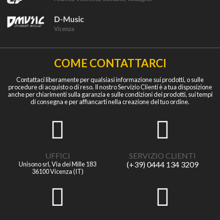
COME CONTATTARCI
Contattaci liberamente per qualsiasi informazione sui prodotti, o sulle
procedure di acquisto o di reso. Il nostro Servizio Clienti è a tua disposizione
anche per chiarimenti sulla garanzia e sulle condizioni dei prodotti, sui tempi
di consegna e per affiancarti nella creazione del tuo ordine.
UFFICI
SERVIZIO CLIENTI
(+39) 0444 134 3209
Unisono srl, Via dei Mille 183
36100 Vicenza (IT)