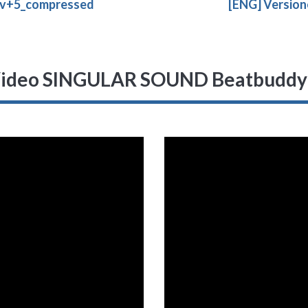
ev+5_compressed
[ENG] Versio
ideo SINGULAR SOUND Beatbuddy