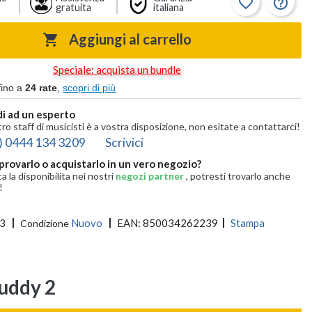
favorite_border
help_outline
gratuita
italiana
Aggiungi al carrello

Speciale: acquista un bundle
fino a
24 rate
,
scopri di più
i ad un esperto
tro staff di musicisti è a vostra disposizione, non esitate a contattarci!
) 0444 134 3209
Scrivici
provarlo o acquistarlo in un vero negozio?
ca la disponibilita nei nostri
negozi partner
, potresti trovarlo anche
!
3
Nuovo
EAN:
850034262239
Stampa
Condizione
uddy 2