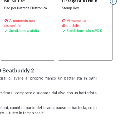
MEINL FX5
Ortega BEATNICK
Pad per Batteria Elettronica
Stomp Box
Al momento non
Al momento non


disponibile
disponibile
Spedizione gratuita
Spedizione solo 6,90 €


 Beatbuddy 2
sti di avere al proprio fianco un batterista in ogni
sercitarsi, comporre e suonare dal vivo con un batterista
ioni, cambi di parte del brano, pause di batteria, colpi
ro — tutto in tempo reale.