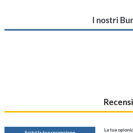
I nostri Bu
Recens
La tua opioni
Scrivi la tua recensione