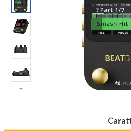

Carat