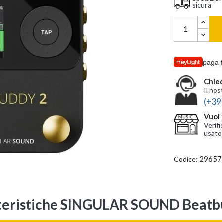
sicura
paga 
Chied
Il nos
(+39
Vuoi 
Verifi
usato
29657
Codice:
teristiche SINGULAR SOUND Beatb