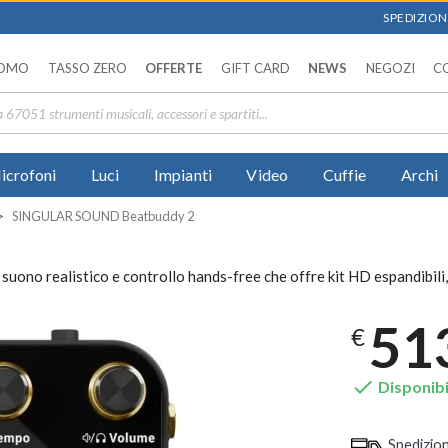
SPEDIZIONI
OMO
TASSO ZERO
OFFERTE
GIFT CARD
NEWS
NEGOZI
C
icrofoni
Luci
Impianti
Video
Cuffie
Archi
SINGULAR SOUND Beatbuddy 2
o realistico e controllo hands-free che offre kit HD espandibili,
51
€

Disponibi
Spedizio