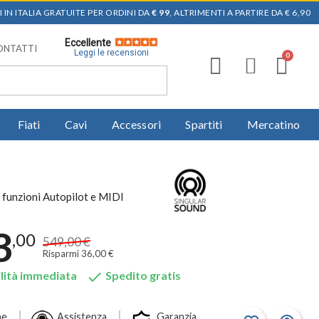
 IN ITALIA GRATUITE PER ORDINI DA
€ 99
, ALTRIMENTI A PARTIRE DA € 6,90
Eccellente
ONTATTI
Leggi le recensioni
Fiati
Cavi
Accessori
Spartiti
Mercatino
 funzioni Autopilot e MIDI
3
,00
549,00 €
Risparmi 36,00 €

lità immediata
Spedito gratis
ne
Assistenza
Garanzia