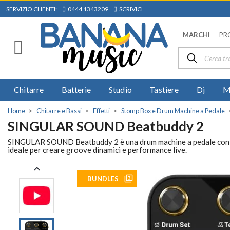
SERVIZIO CLIENTI:
0444 1343209
SCRIVICI
MARCHI
PR
Chitarre
Batterie
Studio
Tastiere
Dj
M
Home
Chitarre e Bassi
Effetti
Stomp Box e Drum Machine a Pedale
SINGULAR SOUND Beatbuddy 2
SINGULAR SOUND Beatbuddy 2 è una drum machine a pedale con suon
ideale per creare groove dinamici e performance live.

filter_3
BUNDLES