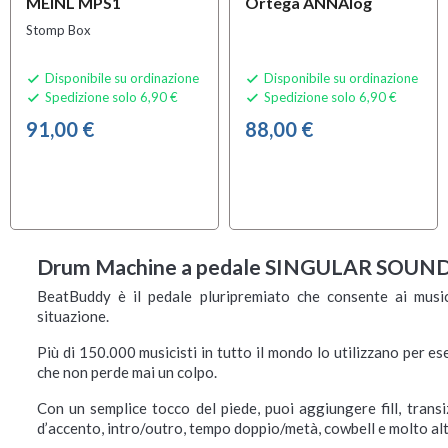
MEINL MPS1
Ortega ANNAlog
Stomp Box
Disponibile su ordinazione
Disponibile su ordinazione


Spedizione solo 6,90 €
Spedizione solo 6,90 €


91,00 €
88,00 €
Drum Machine a pedale SINGULAR SOUND
BeatBuddy è il pedale pluripremiato che consente ai musici
situazione.
Più di 150.000 musicisti in tutto il mondo lo utilizzano per e
che non perde mai un colpo.
Con un semplice tocco del piede, puoi aggiungere fill, transiz
d’accento, intro/outro, tempo doppio/metà, cowbell e molto alt