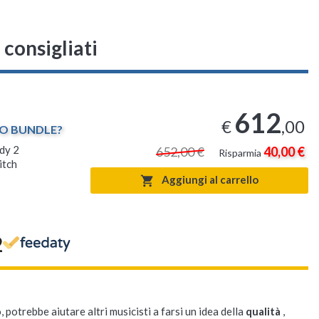
 consigliati
612
€
,00
TO BUNDLE?
dy 2
652,00 €
40,00 €
Risparmia
tch
Aggiungi al carrello

2
, potrebbe aiutare altri musicisti a farsi un idea della
qualità
,