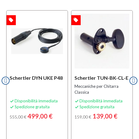
local_offer
local_offer
l
TA
OFFERTA
OFFERTA
Schertler DYN UKE P48
Schertler TUN-BK-CL-E
Meccaniche per Chitarra
Classica
Disponibilità immediata
Disponibilità immediata


Spedizione gratuita
Spedizione gratuita


499,00 €
139,00 €
555,00 €
159,00 €