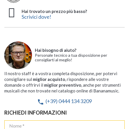
Hai trovato un prezzo più basso?
Scrivici dove!
Hai bisogno di aiuto?
Personale tecnico a tua disposizione per
consigliarti al meglio!
Il nostro staff è a vostra completa disposizione, per potervi
consigliare sul
miglior acquisto
, rispondere alle vostre
domande o offrirvi il
miglior preventivo
, anche per strumenti
musicali che non trovate nel catalogo online di Bananamusic.
(+39) 0444 134 3209
phone
RICHIEDI INFORMAZIONI