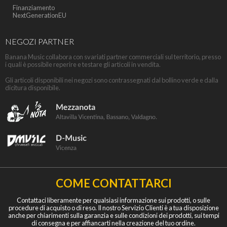
Finanziamento
NextGenerationEU
NEGOZI PARTNER
Banana Music collabora con svariati partner commerciali sul territorio, presso
i quali è possibile reperire e testare gli articoli in vendita.
Gli articoli disponibili nei negozi sono contrassegnati dal bollino verde e dalla
dicitura disponibile.
COME CONTATTARCI
Contattaci liberamente per qualsiasi informazione sui prodotti, o sulle
procedure di acquisto o di reso. Il nostro Servizio Clienti è a tua disposizione
anche per chiarimenti sulla garanzia e sulle condizioni dei prodotti, sui tempi
di consegna e per affiancarti nella creazione del tuo ordine.