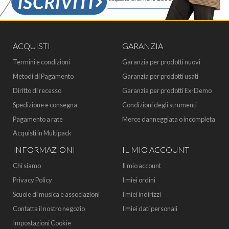
ACQUISTI
GARANZIA
Termini e condizioni
Garanzia per prodotti nuovi
Metodi di Pagamento
Garanzia per prodotti usati
Diritto di recesso
Garanzia per prodotti Ex-Demo
Spedizione e consegna
Condizioni degli strumenti
Pagamento a rate
Merce danneggiata o incompleta
Acquisti in Multipack
INFORMAZIONI
IL MIO ACCOUNT
Chi siamo
Il mio account
Privacy Policy
I miei ordini
Scuole di musica e associazioni
I miei indirizzi
Contatta il nostro negozio
I miei dati personali
Impostazioni Cookie