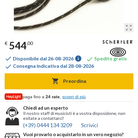
zoom_out_map
544
€
,00

info

Disponibile dal 26-08-2026
Spedito gratis

Consegna indicativa dal 28-08-2026

Preordina
paga fino a
24 rate
,
scopri di più
Chiedi ad un esperto
Il nostro staff di musicisti è a vostra disposizione, non
esitate a contattarci!
(+39) 0444 134 3209
Scrivici
Vuoi provarlo o acquistarlo in un vero negozio?