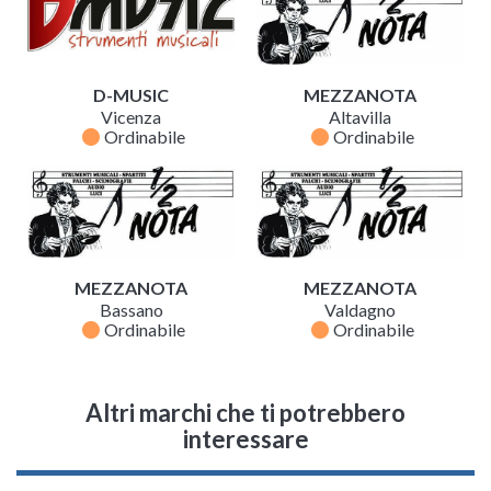
D-MUSIC
MEZZANOTA
Vicenza
Altavilla
fiber_manual_record
fiber_manual_record
Ordinabile
Ordinabile
MEZZANOTA
MEZZANOTA
Bassano
Valdagno
fiber_manual_record
fiber_manual_record
Ordinabile
Ordinabile
Altri marchi che ti potrebbero
interessare