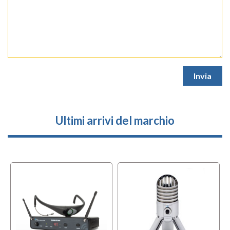
Ultimi arrivi del marchio
l
OFFERTA
i
B-STOCK