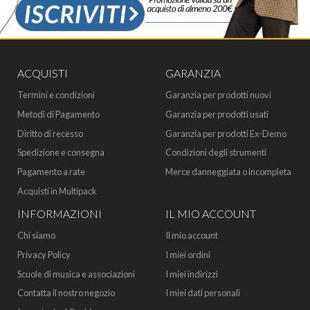
ACQUISTI
GARANZIA
Termini e condizioni
Garanzia per prodotti nuovi
Metodi di Pagamento
Garanzia per prodotti usati
Diritto di recesso
Garanzia per prodotti Ex-Demo
Spedizione e consegna
Condizioni degli strumenti
Pagamento a rate
Merce danneggiata o incompleta
Acquisti in Multipack
INFORMAZIONI
IL MIO ACCOUNT
Chi siamo
Il mio account
Privacy Policy
I miei ordini
Scuole di musica e associazioni
I miei indirizzi
Contatta il nostro negozio
I miei dati personali