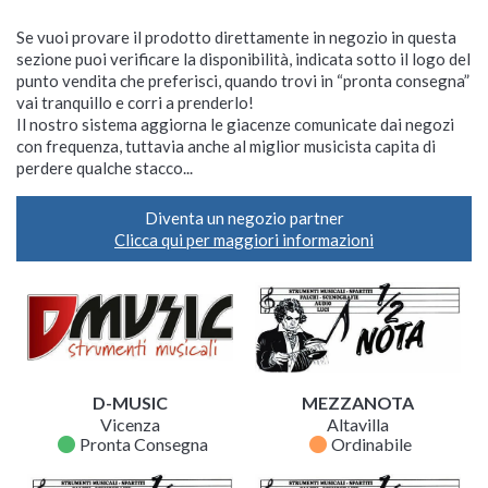
Se vuoi provare il prodotto direttamente in negozio in questa
sezione puoi verificare la disponibilità, indicata sotto il logo del
punto vendita che preferisci, quando trovi in “pronta consegna”
vai tranquillo e corri a prenderlo!
Il nostro sistema aggiorna le giacenze comunicate dai negozi
con frequenza, tuttavia anche al miglior musicista capita di
perdere qualche stacco...
Diventa un negozio partner
Clicca qui per maggiori informazioni
D-MUSIC
MEZZANOTA
Vicenza
Altavilla
fiber_manual_record
fiber_manual_record
Pronta Consegna
Ordinabile