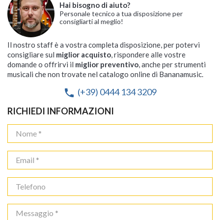
Hai bisogno di aiuto?
Personale tecnico a tua disposizione per
consigliarti al meglio!
Il nostro staff è a vostra completa disposizione, per potervi
consigliare sul
miglior acquisto
, rispondere alle vostre
domande o offrirvi il
miglior preventivo
, anche per strumenti
musicali che non trovate nel catalogo online di Bananamusic.
(+39) 0444 134 3209
phone
RICHIEDI INFORMAZIONI