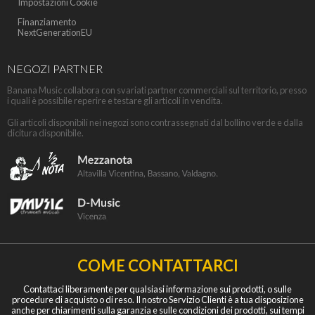
Impostazioni Cookie
Finanziamento
NextGenerationEU
NEGOZI PARTNER
Banana Music collabora con svariati partner commerciali sul territorio, presso
i quali è possibile reperire e testare gli articoli in vendita.
Gli articoli disponibili nei negozi sono contrassegnati dal bollino verde e dalla
dicitura disponibile.
COME CONTATTARCI
Contattaci liberamente per qualsiasi informazione sui prodotti, o sulle
procedure di acquisto o di reso. Il nostro Servizio Clienti è a tua disposizione
anche per chiarimenti sulla garanzia e sulle condizioni dei prodotti, sui tempi