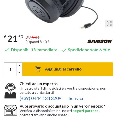
zoom_out_map
21
€
,50
29,90 €
Risparmi 8,40 €


Disponibilità immediata
Spedizione solo 6,90 €

Aggiungi al carrello
Chiedi ad un esperto
Il nostro staff di musicisti è a vostra disposizione, non
esitate a contattarci!
(+39) 0444 134 3209
Scrivici
Vuoi provarlo o acquistarlo in un vero negozio?
Verifica la disponibilita nei nostri
negozi partner
,
potresti trovarlo anche usato!