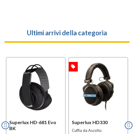
Ultimi arrivi della categoria
local_offer
l
OFFERTA
OFFERTA
Superlux HD-681 Evo
Superlux HD330
BK
Cuffia da Ascolto