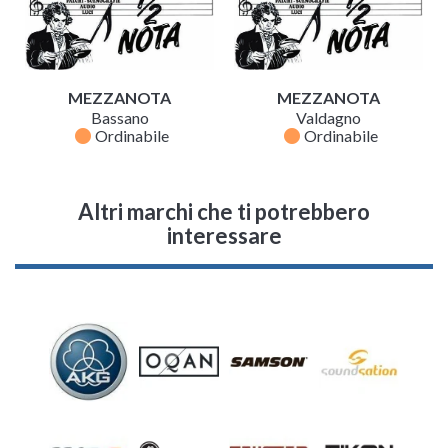
MEZZANOTA
MEZZANOTA
Bassano
Valdagno
fiber_manual_record
fiber_manual_record
Ordinabile
Ordinabile
Altri marchi che ti potrebbero
interessare