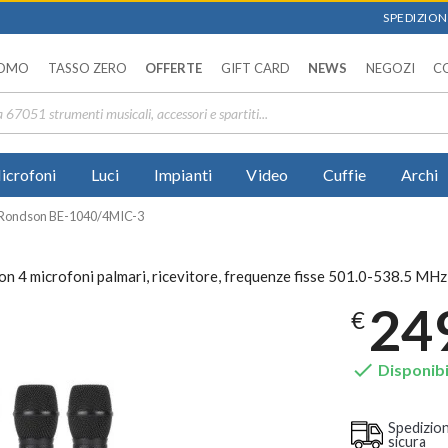
SPEDIZIONI
OMO
TASSO ZERO
OFFERTE
GIFT CARD
NEWS
NEGOZI
C
icrofoni
Luci
Impianti
Video
Cuffie
Archi
Rondson BE-1040/4MIC-3
 4 microfoni palmari, ricevitore, frequenze fisse 501.0-538.5 MHz,
24
€

Disponibi
Spedizio
sicura