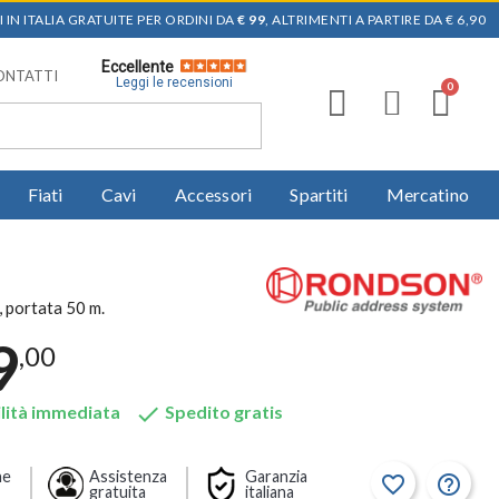
 IN ITALIA GRATUITE PER ORDINI DA
€ 99
, ALTRIMENTI A PARTIRE DA € 6,90
Eccellente
ONTATTI
Leggi le recensioni
Fiati
Cavi
Accessori
Spartiti
Mercatino
 portata 50 m.
9
,00

lità immediata
Spedito gratis
ne
Assistenza
Garanzia
favorite_border
help_outline
gratuita
italiana