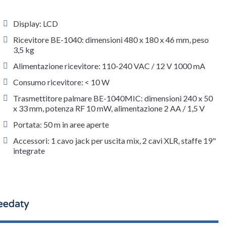
Display: LCD
Ricevitore BE-1040: dimensioni 480 x 180 x 46 mm, peso
3,5 kg
Alimentazione ricevitore: 110-240 VAC / 12 V 1000 mA
Consumo ricevitore: < 10 W
Trasmettitore palmare BE-1040MIC: dimensioni 240 x 50
x 33 mm, potenza RF 10 mW, alimentazione 2 AA / 1,5 V
Portata: 50 m in aree aperte
Accessori: 1 cavo jack per uscita mix, 2 cavi XLR, staffe 19"
integrate