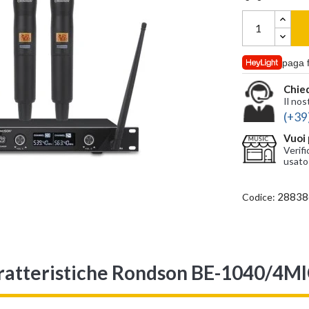
paga 
Chied
Il nos
(+39
Vuoi 
Verifi
usato
28838
Codice:
ratteristiche Rondson BE-1040/4MI