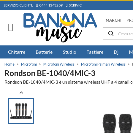
SERVIZIO CLIENTI:
0444 1343209
SCRIVICI
MARCHI
PR
Chitarre
Batterie
Studio
Tastiere
Dj
M
Home
Microfoni
Microfoni Wireless
Microfoni Palmari Wireless
Rondson BE-1040/4MIC-3
Rondson BE-1040/4MIC-3 è un sistema wireless UHF a 4 canali con
