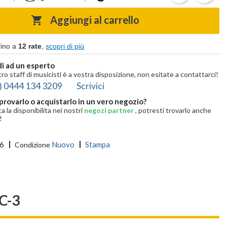
Aggiungi al carrello

fino a
12 rate
,
scopri di più
i ad un esperto
tro staff di musicisti è a vostra disposizione, non esitate a contattarci!
) 0444 134 3209
Scrivici
provarlo o acquistarlo in un vero negozio?
ca la disponibilita nei nostri
negozi partner
, potresti trovarlo anche
!
6
Nuovo
Stampa
Condizione
C-3