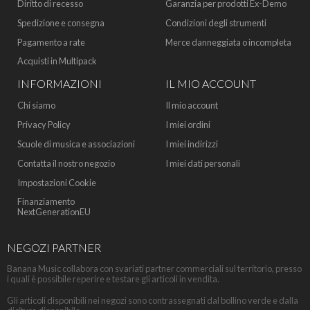
Diritto di recesso
Garanzia per prodotti Ex-Demo
Spedizione e consegna
Condizioni degli strumenti
Pagamento a rate
Merce danneggiata o incompleta
Acquisti in Multipack
INFORMAZIONI
IL MIO ACCOUNT
Chi siamo
Il mio account
Privacy Policy
I miei ordini
Scuole di musica e associazioni
I miei indirizzi
Contatta il nostro negozio
I miei dati personali
Impostazioni Cookie
Finanziamento
NextGenerationEU
NEGOZI PARTNER
Banana Music collabora con svariati partner commerciali sul territorio, presso
i quali è possibile reperire e testare gli articoli in vendita.
Gli articoli disponibili nei negozi sono contrassegnati dal bollino verde e dalla