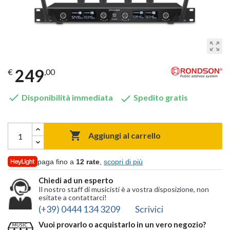
zoom_out_map
249
€
,00


Disponibilità immediata
Spedito gratis

Aggiungi al carrello
paga fino a
12 rate
,
scopri di più
Chiedi ad un esperto
Il nostro staff di musicisti è a vostra disposizione, non
esitate a contattarci!
(+39) 0444 134 3209
Scrivici
Vuoi provarlo o acquistarlo in un vero negozio?