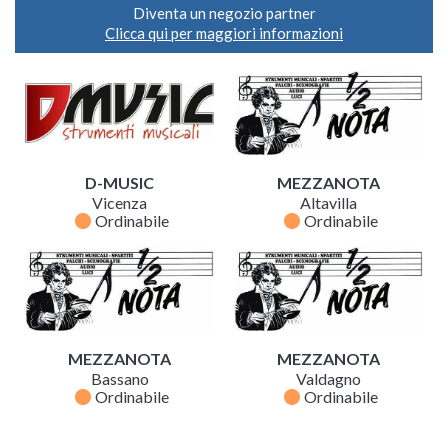
Diventa un negozio partner
Clicca qui per maggiori informazioni
D-MUSIC
MEZZANOTA
Vicenza
Altavilla
fiber_manual_record
fiber_manual_record
Ordinabile
Ordinabile
MEZZANOTA
MEZZANOTA
Bassano
Valdagno
fiber_manual_record
fiber_manual_record
Ordinabile
Ordinabile