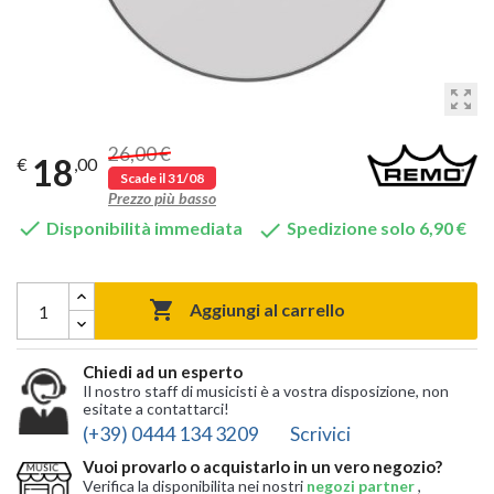
zoom_out_map
26,00 €
18
€
,00
Scade il 31/08
Prezzo più basso


Disponibilità immediata
Spedizione solo 6,90 €

Aggiungi al carrello
Chiedi ad un esperto
Il nostro staff di musicisti è a vostra disposizione, non
esitate a contattarci!
(+39) 0444 134 3209
Scrivici
Vuoi provarlo o acquistarlo in un vero negozio?
Verifica la disponibilita nei nostri
negozi partner
,