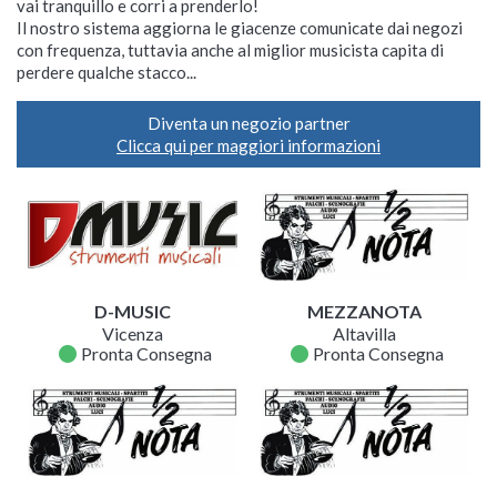
vai tranquillo e corri a prenderlo!
Il nostro sistema aggiorna le giacenze comunicate dai negozi
con frequenza, tuttavia anche al miglior musicista capita di
perdere qualche stacco...
Diventa un negozio partner
Clicca qui per maggiori informazioni
D-MUSIC
MEZZANOTA
Vicenza
Altavilla
fiber_manual_record
fiber_manual_record
Pronta Consegna
Pronta Consegna