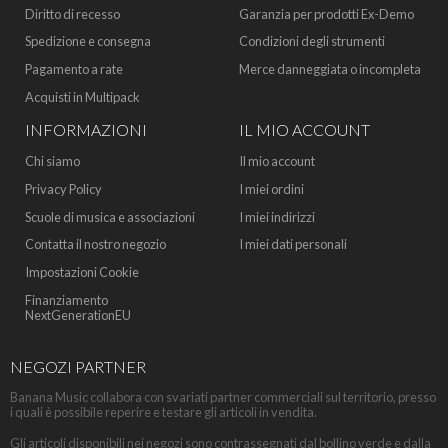
Diritto di recesso
Garanzia per prodotti Ex-Demo
Spedizione e consegna
Condizioni degli strumenti
Pagamento a rate
Merce danneggiata o incompleta
Acquisti in Multipack
INFORMAZIONI
IL MIO ACCOUNT
Chi siamo
Il mio account
Privacy Policy
I miei ordini
Scuole di musica e associazioni
I miei indirizzi
Contatta il nostro negozio
I miei dati personali
Impostazioni Cookie
Finanziamento
NextGenerationEU
NEGOZI PARTNER
Banana Music collabora con svariati partner commerciali sul territorio, presso
i quali è possibile reperire e testare gli articoli in vendita.
Gli articoli disponibili nei negozi sono contrassegnati dal bollino verde e dalla