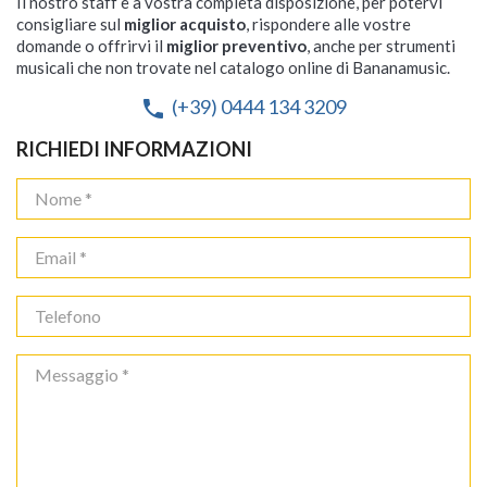
Il nostro staff è a vostra completa disposizione, per potervi
consigliare sul
miglior acquisto
, rispondere alle vostre
domande o offrirvi il
miglior preventivo
, anche per strumenti
musicali che non trovate nel catalogo online di Bananamusic.
(+39) 0444 134 3209
phone
RICHIEDI INFORMAZIONI