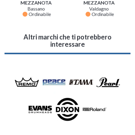
MEZZANOTA
MEZZANOTA
Bassano
Valdagno
fiber_manual_record
fiber_manual_record
Ordinabile
Ordinabile
Altri marchi che ti potrebbero
interessare