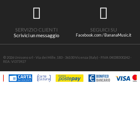
SERVIZIO CLIENTI
SEGUICI SU
Scrivici un messaggio
Facebook.com / BananaMusic.it
© 2026 Unisono srl - Via dei Mille, 183 - 36100 Vicenza (Italy) - P.IVA 04038300242 -
REA: VI373927