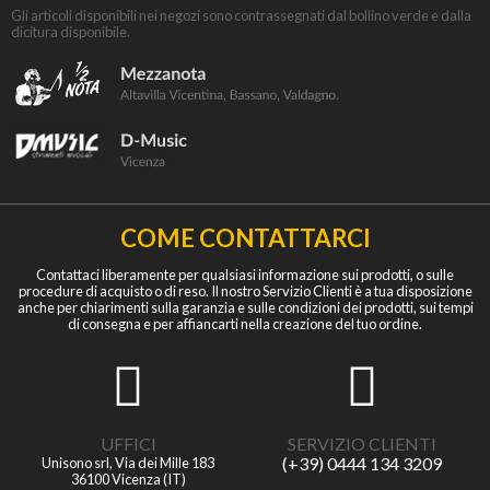
Gli articoli disponibili nei negozi sono contrassegnati dal bollino verde e dalla
dicitura disponibile.
COME CONTATTARCI
Contattaci liberamente per qualsiasi informazione sui prodotti, o sulle
procedure di acquisto o di reso. Il nostro Servizio Clienti è a tua disposizione
anche per chiarimenti sulla garanzia e sulle condizioni dei prodotti, sui tempi
di consegna e per affiancarti nella creazione del tuo ordine.
UFFICI
SERVIZIO CLIENTI
(+39) 0444 134 3209
Unisono srl, Via dei Mille 183
36100 Vicenza (IT)