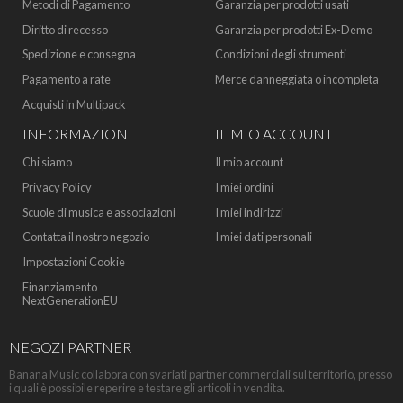
Metodi di Pagamento
Garanzia per prodotti usati
Diritto di recesso
Garanzia per prodotti Ex-Demo
Spedizione e consegna
Condizioni degli strumenti
Pagamento a rate
Merce danneggiata o incompleta
Acquisti in Multipack
INFORMAZIONI
IL MIO ACCOUNT
Chi siamo
Il mio account
Privacy Policy
I miei ordini
Scuole di musica e associazioni
I miei indirizzi
Contatta il nostro negozio
I miei dati personali
Impostazioni Cookie
Finanziamento
NextGenerationEU
NEGOZI PARTNER
Banana Music collabora con svariati partner commerciali sul territorio, presso
i quali è possibile reperire e testare gli articoli in vendita.