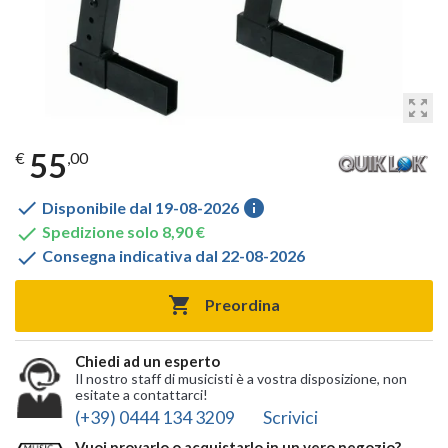
zoom_out_map
55
€
,00

info
Disponibile dal 19-08-2026

Spedizione solo 8,90 €

Consegna indicativa dal 22-08-2026

Preordina
Chiedi ad un esperto
Il nostro staff di musicisti è a vostra disposizione, non
esitate a contattarci!
(+39) 0444 134 3209
Scrivici
Vuoi provarlo o acquistarlo in un vero negozio?