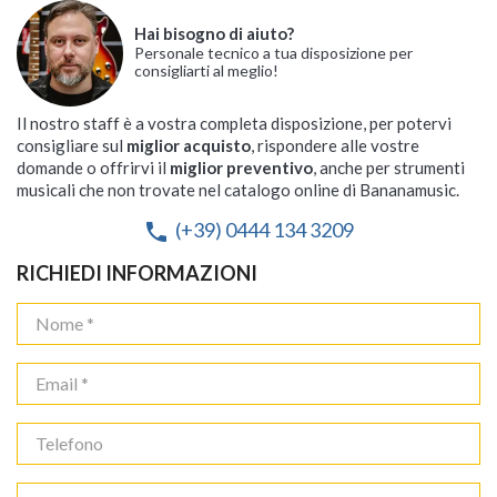
Hai bisogno di aiuto?
Personale tecnico a tua disposizione per
consigliarti al meglio!
Il nostro staff è a vostra completa disposizione, per potervi
consigliare sul
miglior acquisto
, rispondere alle vostre
domande o offrirvi il
miglior preventivo
, anche per strumenti
musicali che non trovate nel catalogo online di Bananamusic.
(+39) 0444 134 3209
phone
RICHIEDI INFORMAZIONI