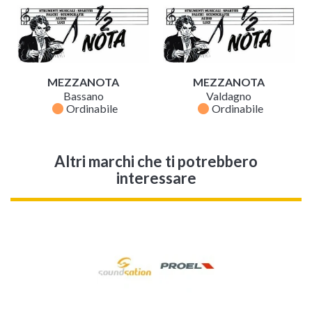
MEZZANOTA
MEZZANOTA
Bassano
Valdagno
fiber_manual_record
fiber_manual_record
Ordinabile
Ordinabile
Altri marchi che ti potrebbero
interessare