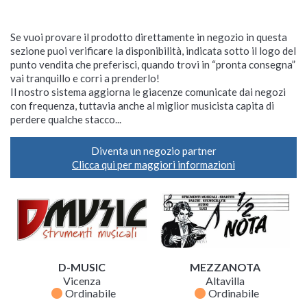
Se vuoi provare il prodotto direttamente in negozio in questa
sezione puoi verificare la disponibilità, indicata sotto il logo del
punto vendita che preferisci, quando trovi in “pronta consegna”
vai tranquillo e corri a prenderlo!
Il nostro sistema aggiorna le giacenze comunicate dai negozi
con frequenza, tuttavia anche al miglior musicista capita di
perdere qualche stacco...
Diventa un negozio partner
Clicca qui per maggiori informazioni
D-MUSIC
MEZZANOTA
Vicenza
Altavilla
fiber_manual_record
fiber_manual_record
Ordinabile
Ordinabile