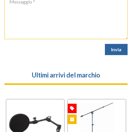
Ultimi arrivi del marchio
local_offer
OFFERTA
inventory
B-STOCK