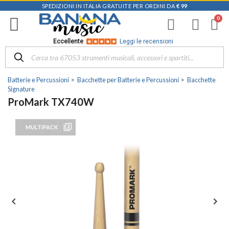
SPEDIZIONI IN ITALIA GRATUITE PER ORDINI DA
€ 99
Eccellente
Leggi le recensioni
Batterie e Percussioni
Bacchette per Batterie e Percussioni
Bacchette
Signature
ProMark TX740W
filter_3
MULTIPACK

