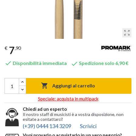
zoom_out_map
7
€
,90


Disponibilità immediata
Spedizione solo 6,90 €

Aggiungi al carrello
Speciale: acquista in multipack
Chiedi ad un esperto
Il nostro staff di musicisti è a vostra disposizione, non
esitate a contattarci!
(+39) 0444 134 3209
Scrivici
Vuoi provarlo o acquistarlo in un vero negozio?