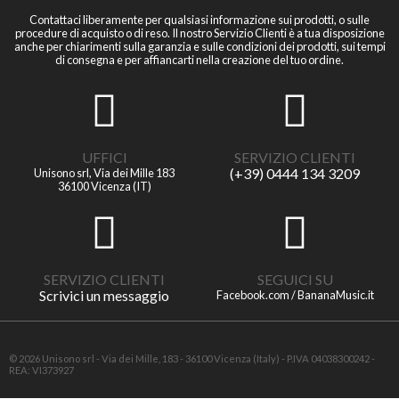
Contattaci liberamente per qualsiasi informazione sui prodotti, o sulle
procedure di acquisto o di reso. Il nostro Servizio Clienti è a tua disposizione
anche per chiarimenti sulla garanzia e sulle condizioni dei prodotti, sui tempi
di consegna e per affiancarti nella creazione del tuo ordine.
UFFICI
SERVIZIO CLIENTI
(+39) 0444 134 3209
Unisono srl, Via dei Mille 183
36100 Vicenza (IT)
SERVIZIO CLIENTI
SEGUICI SU
Scrivici un messaggio
Facebook.com / BananaMusic.it
© 2026 Unisono srl - Via dei Mille, 183 - 36100 Vicenza (Italy) - P.IVA 04038300242 -
REA: VI373927