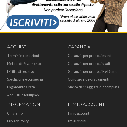
ACQUISTI
GARANZIA
Termini e condizioni
Garanzia per prodotti nuovi
Metodi di Pagamento
Garanzia per prodotti usati
Diritto di recesso
Garanzia per prodotti Ex-Demo
Spedizione e consegna
Condizioni degli strumenti
Pagamento a rate
Merce danneggiata o incompleta
Acquisti in Multipack
INFORMAZIONI
IL MIO ACCOUNT
Chi siamo
Il mio account
Privacy Policy
I miei ordini