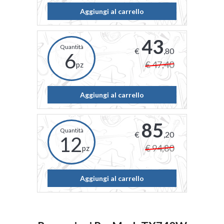
Aggiungi al carrello
43
€
,80
6
€ 47,40
pz
Aggiungi al carrello
85
€
,20
12
€ 94,80
pz
Aggiungi al carrello