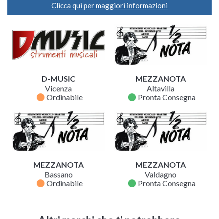
Clicca qui per maggiori informazioni
D-MUSIC
MEZZANOTA
Vicenza
Altavilla
fiber_manual_record
fiber_manual_record
Ordinabile
Pronta Consegna
MEZZANOTA
MEZZANOTA
Bassano
Valdagno
fiber_manual_record
fiber_manual_record
Ordinabile
Pronta Consegna