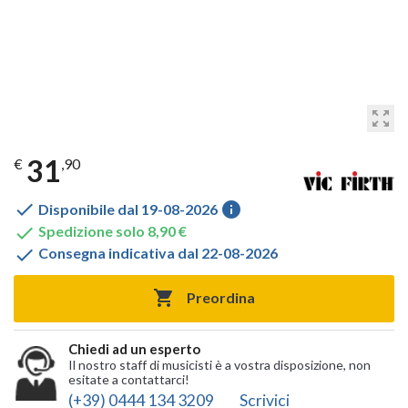
zoom_out_map
31
€
,90

info
Disponibile dal 19-08-2026

Spedizione solo 8,90 €

Consegna indicativa dal 22-08-2026

Preordina
Chiedi ad un esperto
Il nostro staff di musicisti è a vostra disposizione, non
esitate a contattarci!
(+39) 0444 134 3209
Scrivici