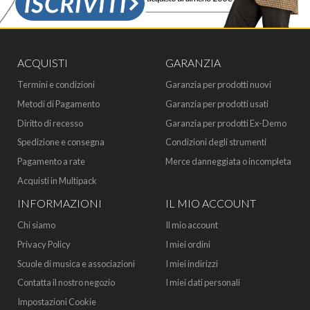
ACQUISTI
GARANZIA
Termini e condizioni
Garanzia per prodotti nuovi
Metodi di Pagamento
Garanzia per prodotti usati
Diritto di recesso
Garanzia per prodotti Ex-Demo
Spedizione e consegna
Condizioni degli strumenti
Pagamento a rate
Merce danneggiata o incompleta
Acquisti in Multipack
INFORMAZIONI
IL MIO ACCOUNT
Chi siamo
Il mio account
Privacy Policy
I miei ordini
Scuole di musica e associazioni
I miei indirizzi
Contatta il nostro negozio
I miei dati personali
Impostazioni Cookie