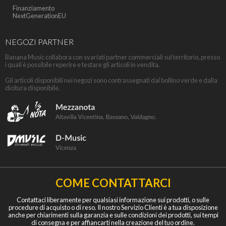
Finanziamento
NextGenerationEU
NEGOZI PARTNER
Banana Music collabora con svariati partner commerciali sul territorio, presso
i quali è possibile reperire e testare gli articoli in vendita.
Gli articoli disponibili nei negozi sono contrassegnati dal bollino verde e dalla
dicitura disponibile.
COME CONTATTARCI
Contattaci liberamente per qualsiasi informazione sui prodotti, o sulle
procedure di acquisto o di reso. Il nostro Servizio Clienti è a tua disposizione
anche per chiarimenti sulla garanzia e sulle condizioni dei prodotti, sui tempi
di consegna e per affiancarti nella creazione del tuo ordine.