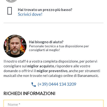
Hai trovato un prezzo più basso?
Scrivici dove!
Hai bisogno di aiuto?
Personale tecnico a tua disposizione per
consigliarti al meglio!
Il nostro staff è a vostra completa disposizione, per potervi
consigliare sul
miglior acquisto
, rispondere alle vostre
domande o offrirvi il
miglior preventivo
, anche per strumenti
musicali che non trovate nel catalogo online di Bananamusic.
(+39) 0444 134 3209
phone
RICHIEDI INFORMAZIONI