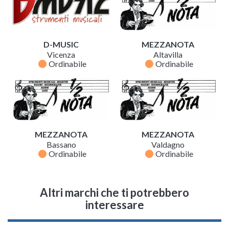
D-MUSIC
MEZZANOTA
Vicenza
Altavilla
fiber_manual_record
fiber_manual_record
Ordinabile
Ordinabile
MEZZANOTA
MEZZANOTA
Bassano
Valdagno
fiber_manual_record
fiber_manual_record
Ordinabile
Ordinabile
Altri marchi che ti potrebbero
interessare