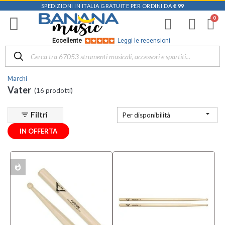
SPEDIZIONI IN ITALIA GRATUITE PER ORDINI DA
€ 99
Filtra
i
risultati
×
Eccellente
Leggi le recensioni
Disponibile
in
Marchi
Negozio
Vater
(16 prodotti)
D-
Music |

Filtri
filter_list
Per disponibilità
Vicenza
(6)
IN OFFERTA
Mezzanota
| Altavilla
Vicentina
whatshot
ACK
(1)
Categoria
Bacchette