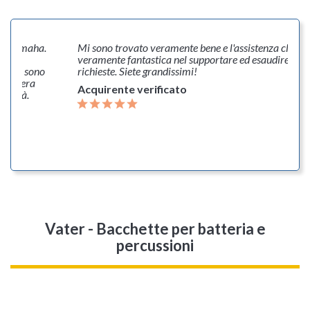
uto Yamaha.
Mi sono trovato veramente bene e l'assistenza clienti 
a la
veramente fantastica nel supportare ed esaudire le m
nsegna sono
richieste. Siete grandissimi!
aggio era
Acquirente verificato
ualità.
Vater - Bacchette per batteria e
percussioni