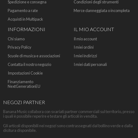
Spedizione e consegna
Condizioni degli strumenti
Pagamento a rate
Merce danneggiata o incompleta
Acquisti in Multipack
INFORMAZIONI
IL MIO ACCOUNT
Chi siamo
Il mio account
Privacy Policy
I miei ordini
Scuole di musica e associazioni
I miei indirizzi
Contatta il nostro negozio
I miei dati personali
Impostazioni Cookie
Finanziamento
NextGenerationEU
NEGOZI PARTNER
Banana Music collabora con svariati partner commerciali sul territorio, presso
i quali è possibile reperire e testare gli articoli in vendita.
Gli articoli disponibili nei negozi sono contrassegnati dal bollino verde e dalla
dicitura disponibile.