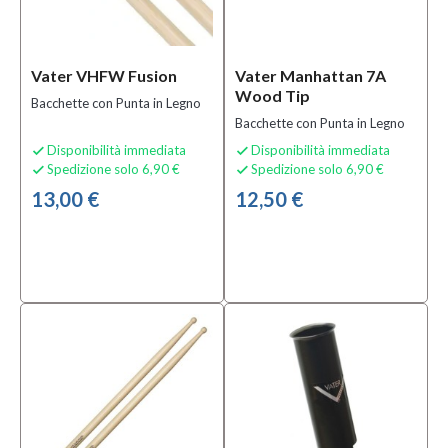
per
Batterie e
Percussioni
(16)
Vater VHFW Fusion
Vater Manhattan 7A
Wood Tip
Bacchette con Punta in Legno
Sottocategoria
Bacchette con Punta in Legno
Disponibilità immediata
Disponibilità immediata


Altre
Spedizione solo 6,90 €
Spedizione solo 6,90 €


Bacchette
13,00 €
(3)
12,50 €
Bacchette
2B
(2)
Bacchette
5A
(5)
MOSTRA
TUTTI
Condizione
Nuovo
(16)