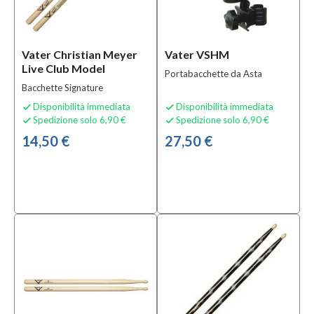
Prezzo
Vater Christian Meyer
Vater VSHM
Live Club Model
0,00 €
Portabacchette da Asta
-
Bacchette Signature
30,00 €
Disponibilità immediata
Disponibilità immediata


Spedizione solo 6,90 €
Spedizione solo 6,90 €


Solo
14,50 €
27,50 €
prodotti
In
offerta
Si
(2)
Solo
prodotti
disponibili
Si