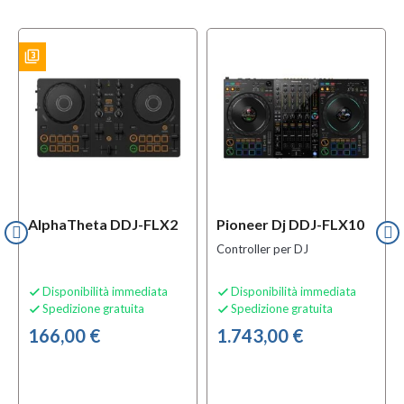
filter_3
f
ES
BUNDLES
AlphaTheta DDJ-FLX2
Pioneer Dj DDJ-FLX10
Controller per DJ
Disponibilità immediata
Disponibilità immediata


Spedizione gratuita
Spedizione gratuita


166,00 €
1.743,00 €