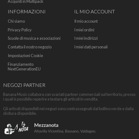
Acquisti in Multipack
INFORMAZIONI
IL MIO ACCOUNT
Chi siamo
Il mio account
Privacy Policy
I miei ordini
Scuole di musica e associazioni
I miei indirizzi
Contatta il nostro negozio
I miei dati personali
Impostazioni Cookie
Finanziamento
NextGenerationEU
NEGOZI PARTNER
Banana Music collabora con svariati partner commerciali sul territorio, presso
i quali è possibile reperire e testare gli articoli in vendita.
Gli articoli disponibili nei negozi sono contrassegnati dal bollino verde e dalla
dicitura disponibile.