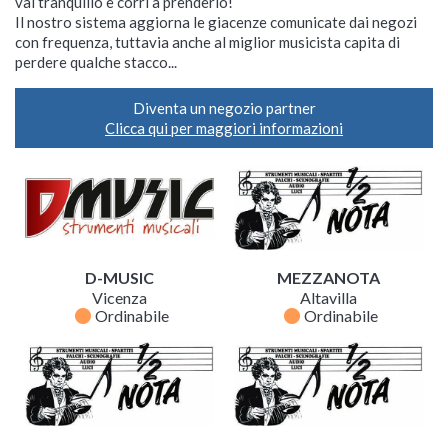
vai tranquillo e corri a prenderlo!
Il nostro sistema aggiorna le giacenze comunicate dai negozi
con frequenza, tuttavia anche al miglior musicista capita di
perdere qualche stacco...
Diventa un negozio partner
Clicca qui per maggiori informazioni
D-MUSIC
MEZZANOTA
Vicenza
Altavilla
fiber_manual_record
fiber_manual_record
Ordinabile
Ordinabile