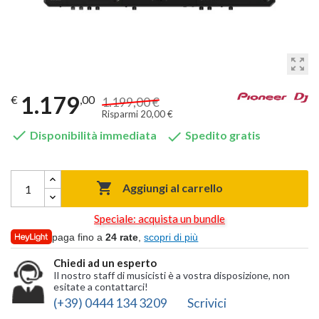
zoom_out_map
1.179
€
,00
1.199,00 €
Risparmi 20,00 €


Disponibilità immediata
Spedito gratis

Aggiungi al carrello
Speciale: acquista un bundle
paga fino a
24 rate
,
scopri di più
Chiedi ad un esperto
Il nostro staff di musicisti è a vostra disposizione, non
esitate a contattarci!
(+39) 0444 134 3209
Scrivici