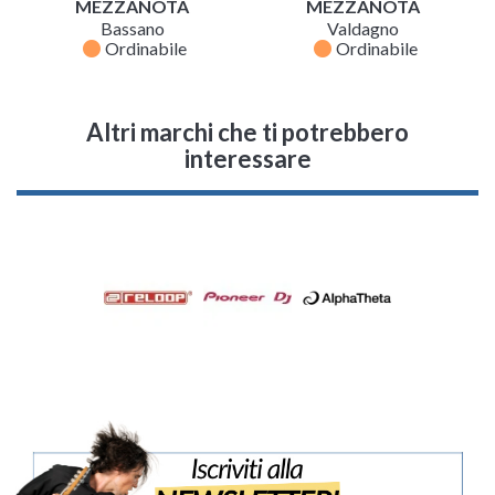
MEZZANOTA
MEZZANOTA
Bassano
Valdagno
fiber_manual_record
fiber_manual_record
Ordinabile
Ordinabile
Altri marchi che ti potrebbero
interessare