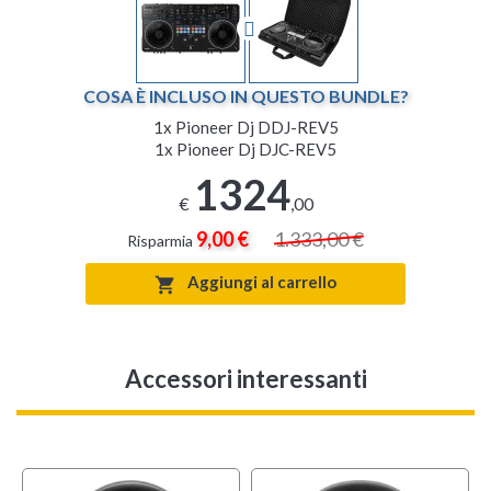
COSA È INCLUSO IN QUESTO BUNDLE?
1x
Pioneer Dj DDJ-REV5
1x
Pioneer Dj DJC-REV5
1324
€
,00
9,00 €
1.333,00 €
Risparmia
Aggiungi al carrello

Accessori interessanti