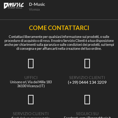
COME CONTATTARCI
Contattaci liberamente per qualsiasi informazione sui prodotti, o sulle
procedure di acquisto o di reso. Il nostro Servizio Clienti è a tua disposizione
anche per chiarimenti sulla garanzia e sulle condizioni dei prodotti, sui tempi
di consegna e per affiancarti nella creazione del tuo ordine.
UFFICI
SERVIZIO CLIENTI
(+39) 0444 134 3209
Unisono srl, Via dei Mille 183
36100 Vicenza (IT)
SERVIZIO CLIENTI
SEGUICI SU
Facebook.com / BananaMusic.it