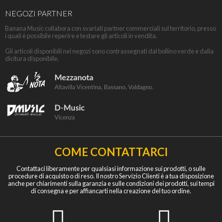
NEGOZI PARTNER
Banana Music collabora con svariati partner commerciali sul territorio, presso
i quali è possibile reperire e testare gli articoli in vendita.
Gli articoli disponibili nei negozi sono contrassegnati dal bollino verde e dalla
dicitura disponibile.
COME CONTATTARCI
Contattaci liberamente per qualsiasi informazione sui prodotti, o sulle
procedure di acquisto o di reso. Il nostro Servizio Clienti è a tua disposizione
anche per chiarimenti sulla garanzia e sulle condizioni dei prodotti, sui tempi
di consegna e per affiancarti nella creazione del tuo ordine.