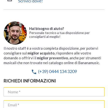
Scrivici dove!
Hai bisogno di aiuto?
Personale tecnico a tua disposizione per
consigliarti al meglio!
Il nostro staff è a vostra completa disposizione, per potervi
consigliare sul
miglior acquisto
, rispondere alle vostre
domande o offrirvi il
miglior preventivo
, anche per strumenti
musicali che non trovate nel catalogo online di Bananamusic.
(+39) 0444 134 3209
phone
RICHIEDI INFORMAZIONI