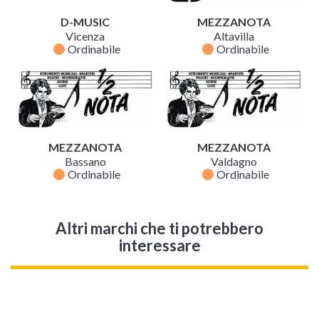
D-MUSIC
MEZZANOTA
Vicenza
Altavilla
fiber_manual_record
fiber_manual_record
Ordinabile
Ordinabile
MEZZANOTA
MEZZANOTA
Bassano
Valdagno
fiber_manual_record
fiber_manual_record
Ordinabile
Ordinabile
Altri marchi che ti potrebbero
interessare