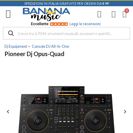
SPEDIZIONI IN ITALIA GRATUITE PER ORDINI DA
€ 99
Eccellente
Leggi le recensioni
Dj Equipment
Console DJ All-In-One
Pioneer Dj Opus-Quad

