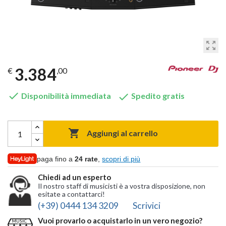
zoom_out_map
3.384
€
,00


Disponibilità immediata
Spedito gratis

Aggiungi al carrello
paga fino a
24 rate
,
scopri di più
Chiedi ad un esperto
Il nostro staff di musicisti è a vostra disposizione, non
esitate a contattarci!
(+39) 0444 134 3209
Scrivici
Vuoi provarlo o acquistarlo in un vero negozio?