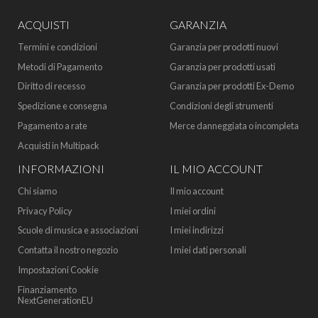
ACQUISTI
GARANZIA
Termini e condizioni
Garanzia per prodotti nuovi
Metodi di Pagamento
Garanzia per prodotti usati
Diritto di recesso
Garanzia per prodotti Ex-Demo
Spedizione e consegna
Condizioni degli strumenti
Pagamento a rate
Merce danneggiata o incompleta
Acquisti in Multipack
INFORMAZIONI
IL MIO ACCOUNT
Chi siamo
Il mio account
Privacy Policy
I miei ordini
Scuole di musica e associazioni
I miei indirizzi
Contatta il nostro negozio
I miei dati personali
Impostazioni Cookie
Finanziamento
NextGenerationEU