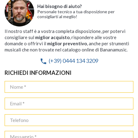
Hai bisogno di aiuto?
Personale tecnico a tua disposizione per
consigliarti al meglio!
Il nostro staff è a vostra completa disposizione, per potervi
consigliare sul
miglior acquisto
, rispondere alle vostre
domande o offrirvi il
miglior preventivo
, anche per strumenti
musicali che non trovate nel catalogo online di Bananamusic.
(+39) 0444 134 3209
phone
RICHIEDI INFORMAZIONI