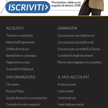
ACQUISTI
GARANZIA
Termini e condizioni
Garanzia per prodotti nuovi
Metodi di Pagamento
Garanzia per prodotti usati
Diritto di recesso
Garanzia per prodotti Ex-Demo
Spedizione e consegna
Condizioni degli strumenti
Pagamento a rate
Merce danneggiata o incompleta
Acquisti in Multipack
INFORMAZIONI
IL MIO ACCOUNT
Chi siamo
Il mio account
Privacy Policy
I miei ordini
Scuole di musica e associazioni
I miei indirizzi
Contatta il nostro negozio
I miei dati personali