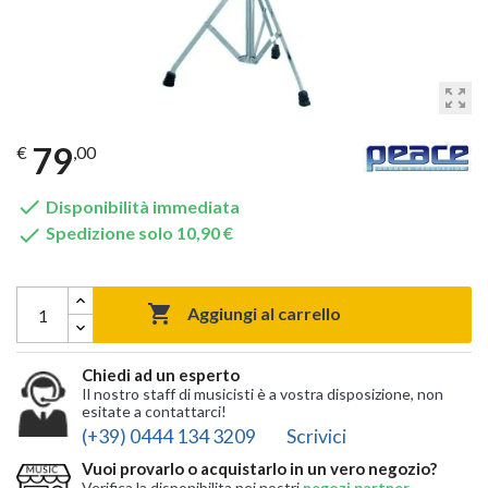
zoom_out_map
79
€
,00

Disponibilità immediata

Spedizione solo 10,90 €

Aggiungi al carrello
Chiedi ad un esperto
Il nostro staff di musicisti è a vostra disposizione, non
esitate a contattarci!
(+39) 0444 134 3209
Scrivici
Vuoi provarlo o acquistarlo in un vero negozio?
Verifica la disponibilita nei nostri
negozi partner
,