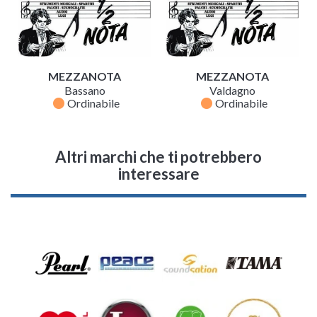
MEZZANOTA
MEZZANOTA
Bassano
Valdagno
fiber_manual_record
fiber_manual_record
Ordinabile
Ordinabile
Altri marchi che ti potrebbero
interessare