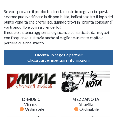
Se vuoi provare il prodotto direttamente in negozio in questa
sezione puoi verificare la disponibilità, indicata sotto il logo del
punto vendita che preferisci, quando trovi in “pronta consegna”
vai tranquillo e corri a prenderlo!
Il nostro sistema aggiorna le giacenze comunicate dai negozi
con frequenza, tuttavia anche al miglior musicista capita di
perdere qualche stacco...
Diventa un negozio partner
Clicca qui per maggiori informazioni
D-MUSIC
MEZZANOTA
Vicenza
Altavilla
fiber_manual_record
fiber_manual_record
Ordinabile
Ordinabile