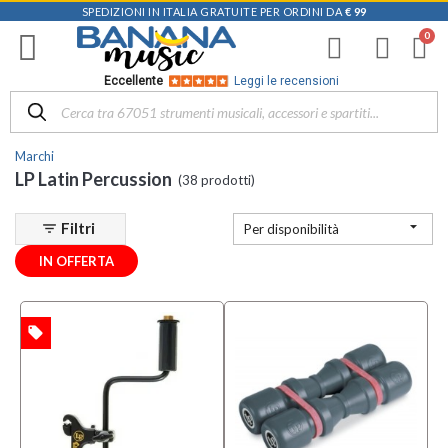
SPEDIZIONI IN ITALIA GRATUITE PER ORDINI DA
€ 99
Filtra
i
risultati
×
Eccellente
Leggi le recensioni
Disponibile
in
Marchi
Negozio
LP Latin Percussion
(38 prodotti)
D-
Music |

Filtri
filter_list
Per disponibilità
Vicenza
(2)
IN OFFERTA
Mezzanota
| Altavilla
Vicentina
local_offer
TA
(17)
Mezzanota
| Valdagno
(2)