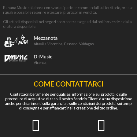
Banana Music collabora con svariati partner commerciali sul territorio, presso
i quali è possibile reperire e testare gli articoli in vendita.
Gli articoli disponibili nei negozi sono contrassegnati dal bollino verde e dalla
dicitura disponibile.
COME CONTATTARCI
Contattaci liberamente per qualsiasi informazione sui prodotti, o sulle
procedure di acquisto o di reso. Il nostro Servizio Clienti è a tua disposizione
anche per chiarimenti sulla garanzia e sulle condizioni dei prodotti, sui tempi
di consegna e per affiancarti nella creazione del tuo ordine.