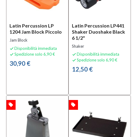
Latin Percussion LP
Latin Percussion LP441
1204 Jam Block Piccolo
Shaker Duoshake Black
6 1/2"
Jam Block
Shaker
Disponibilità immediata

Spedizione solo 6,90 €
Disponibilità immediata


Spedizione solo 6,90 €

30,90 €
12,50 €
local_offer
local_offer
TA
OFFERTA