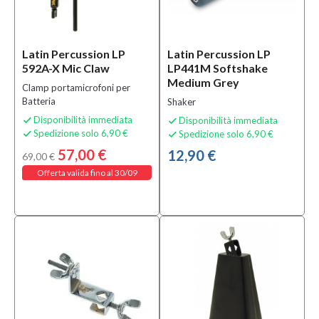
Categoria
Aste e
Hardware
Latin Percussion LP
Latin Percussion LP
(6)
592A-X Mic Claw
LP441M Softshake
Medium Grey
Bacchette
Clamp portamicrofoni per
per
Batteria
Shaker
Batterie e
Disponibilità immediata
Disponibilità immediata


Percussioni
Spedizione solo 6,90 €
Spedizione solo 6,90 €


(1)
57,00 €
12,90 €
69,00 €
Percussioni
Offerta valida fino al 30/09
(29)
MOSTRA
TUTTI
Sottocategoria
Accessori
per Aste
Microfoniche
(1)