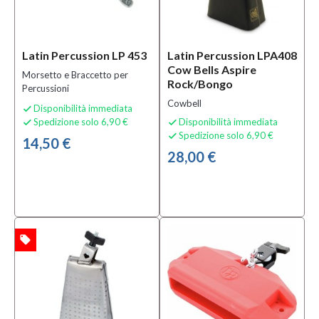
Agogo,
Cowbell e
Campanacci
Latin Percussion LP 453
Latin Percussion LPA408
(7)
Cow Bells Aspire
Altre
Morsetto e Braccetto per
Rock/Bongo
Percussioni
Percussioni
(2)
Cowbell
Disponibilità immediata

Spedizione solo 6,90 €
Disponibilità immediata


MOSTRA
Spedizione solo 6,90 €

TUTTI
14,50 €
28,00 €
Condizione
Nuovo
(38)
local_offer
TA
Prezzo
0,00 €
-
390,00 €