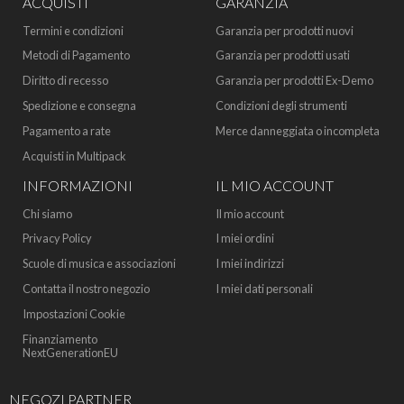
ACQUISTI
GARANZIA
Termini e condizioni
Garanzia per prodotti nuovi
Metodi di Pagamento
Garanzia per prodotti usati
Diritto di recesso
Garanzia per prodotti Ex-Demo
Spedizione e consegna
Condizioni degli strumenti
Pagamento a rate
Merce danneggiata o incompleta
Acquisti in Multipack
INFORMAZIONI
IL MIO ACCOUNT
Chi siamo
Il mio account
Privacy Policy
I miei ordini
Scuole di musica e associazioni
I miei indirizzi
Contatta il nostro negozio
I miei dati personali
Impostazioni Cookie
Finanziamento
NextGenerationEU
NEGOZI PARTNER