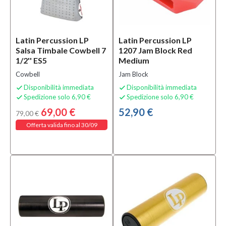
Solo
prodotti
Latin Percussion LP
Latin Percussion LP
In
Salsa Timbale Cowbell 7
1207 Jam Block Red
offerta
1/2'' ES5
Medium
Si
Cowbell
Jam Block
(5)
Disponibilità immediata
Disponibilità immediata


Spedizione solo 6,90 €
Spedizione solo 6,90 €


Solo
69,00 €
52,90 €
79,00 €
prodotti
Offerta valida fino al 30/09
disponibili
Si
(19)