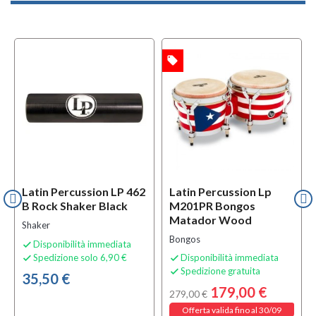
local_offer
OFFERTA
Latin Percussion LP 462
Latin Percussion Lp
B Rock Shaker Black
M201PR Bongos
Matador Wood
Shaker
Bongos
Disponibilità immediata

Spedizione solo 6,90 €
Disponibilità immediata


Spedizione gratuita

35,50 €
179,00 €
279,00 €
Offerta valida fino al 30/09