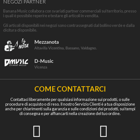
NEGOZI PARTNER
Banana Music collabora con svariati partner commerciali sul territorio, presso
i quali è possibile reperire e testare gli articoli in vendita.
Gli articoli disponibili nei negozi sono contrassegnati dal bollino verde e dalla
dicitura disponibile.
COME CONTATTARCI
Contattaci liberamente per qualsiasi informazione sui prodotti, o sulle
procedure di acquisto o di reso. Il nostro Servizio Clienti è a tua disposizione
anche per chiarimenti sulla garanzia e sulle condizioni dei prodotti, sui tempi
di consegna e per affiancarti nella creazione del tuo ordine.