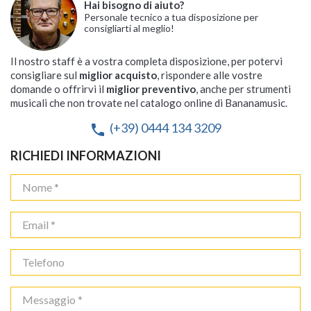
Hai bisogno di aiuto?
Personale tecnico a tua disposizione per
consigliarti al meglio!
Il nostro staff è a vostra completa disposizione, per potervi
consigliare sul
miglior acquisto
, rispondere alle vostre
domande o offrirvi il
miglior preventivo
, anche per strumenti
musicali che non trovate nel catalogo online di Bananamusic.
(+39) 0444 134 3209
phone
RICHIEDI INFORMAZIONI