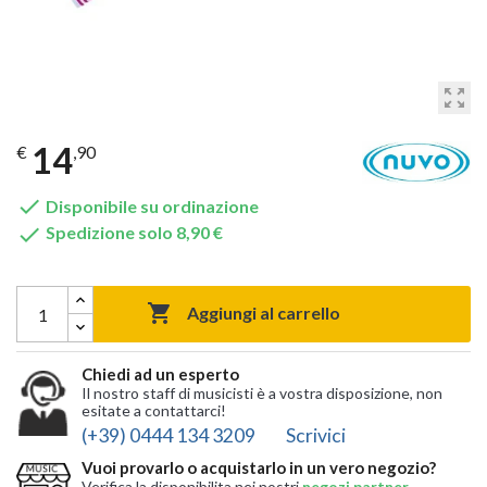
zoom_out_map
14
€
,90

Disponibile su ordinazione

Spedizione solo 8,90 €

Aggiungi al carrello
Chiedi ad un esperto
Il nostro staff di musicisti è a vostra disposizione, non
esitate a contattarci!
(+39) 0444 134 3209
Scrivici
Vuoi provarlo o acquistarlo in un vero negozio?
Verifica la disponibilita nei nostri
negozi partner
,