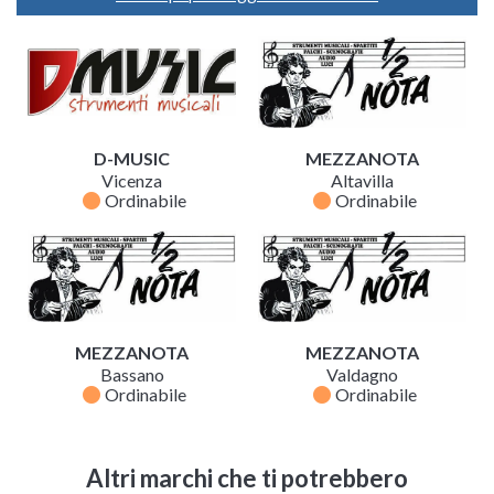
D-MUSIC
MEZZANOTA
Vicenza
Altavilla
fiber_manual_record
fiber_manual_record
Ordinabile
Ordinabile
MEZZANOTA
MEZZANOTA
Bassano
Valdagno
fiber_manual_record
fiber_manual_record
Ordinabile
Ordinabile
Altri marchi che ti potrebbero