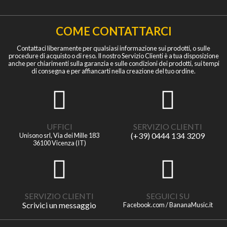
COME CONTATTARCI
Contattaci liberamente per qualsiasi informazione sui prodotti, o sulle
procedure di acquisto o di reso. Il nostro Servizio Clienti è a tua disposizione
anche per chiarimenti sulla garanzia e sulle condizioni dei prodotti, sui tempi
di consegna e per affiancarti nella creazione del tuo ordine.
UFFICI
SERVIZIO CLIENTI
(+39) 0444 134 3209
Unisono srl, Via dei Mille 183
36100 Vicenza (IT)
SERVIZIO CLIENTI
SEGUICI SU
Scrivici un messaggio
Facebook.com / BananaMusic.it