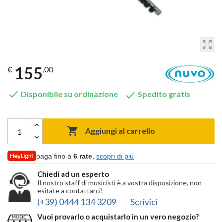
zoom_out_map
155
€
,00


Disponibile su ordinazione
Spedito gratis

Aggiungi al carrello
paga fino a
6 rate
,
scopri di più
Chiedi ad un esperto
Il nostro staff di musicisti è a vostra disposizione, non
esitate a contattarci!
(+39) 0444 134 3209
Scrivici
Vuoi provarlo o acquistarlo in un vero negozio?