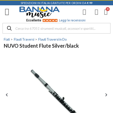
SPEDIZIONI IN ITALIA GRATUITE PER ORDINI DA
€ 99
Eccellente
Leggi le recensioni
Fiati
Flauti Traversi
Flauti Traversi in Do
NUVO Student Flute Silver/black

