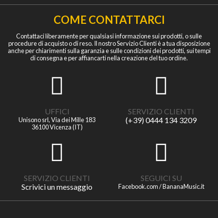
COME CONTATTARCI
Contattaci liberamente per qualsiasi informazione sui prodotti, o sulle
procedure di acquisto o di reso. Il nostro Servizio Clienti è a tua disposizione
anche per chiarimenti sulla garanzia e sulle condizioni dei prodotti, sui tempi
di consegna e per affiancarti nella creazione del tuo ordine.
UFFICI
SERVIZIO CLIENTI
(+39) 0444 134 3209
Unisono srl, Via dei Mille 183
36100 Vicenza (IT)
SERVIZIO CLIENTI
SEGUICI SU
Scrivici un messaggio
Facebook.com / BananaMusic.it