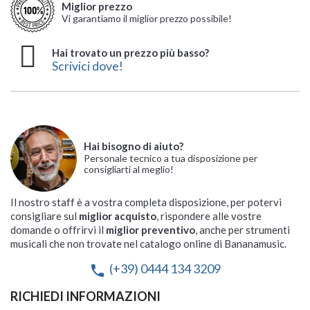
Miglior prezzo
Vi garantiamo il miglior prezzo possibile!
Hai trovato un prezzo più basso?
Scrivici dove!
Hai bisogno di aiuto?
Personale tecnico a tua disposizione per
consigliarti al meglio!
Il nostro staff è a vostra completa disposizione, per potervi
consigliare sul
miglior acquisto
, rispondere alle vostre
domande o offrirvi il
miglior preventivo
, anche per strumenti
musicali che non trovate nel catalogo online di Bananamusic.
(+39) 0444 134 3209
phone
RICHIEDI INFORMAZIONI