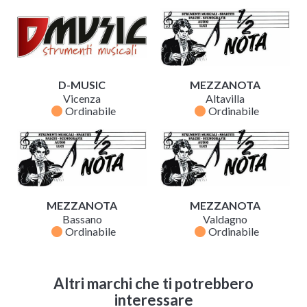
D-MUSIC
MEZZANOTA
Vicenza
Altavilla
fiber_manual_record
fiber_manual_record
Ordinabile
Ordinabile
MEZZANOTA
MEZZANOTA
Bassano
Valdagno
fiber_manual_record
fiber_manual_record
Ordinabile
Ordinabile
Altri marchi che ti potrebbero
interessare