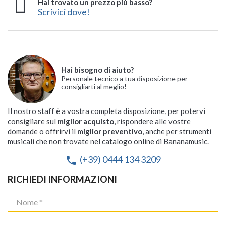
Hai trovato un prezzo più basso?
Scrivici dove!
Hai bisogno di aiuto?
Personale tecnico a tua disposizione per
consigliarti al meglio!
Il nostro staff è a vostra completa disposizione, per potervi
consigliare sul
miglior acquisto
, rispondere alle vostre
domande o offrirvi il
miglior preventivo
, anche per strumenti
musicali che non trovate nel catalogo online di Bananamusic.
(+39) 0444 134 3209
phone
RICHIEDI INFORMAZIONI