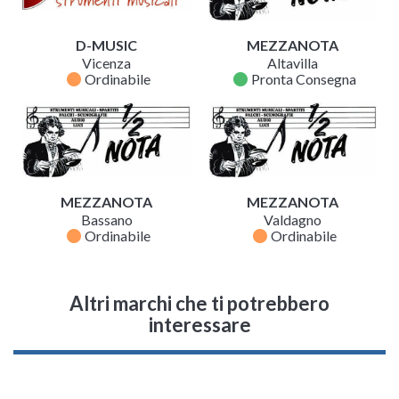
D-MUSIC
MEZZANOTA
Vicenza
Altavilla
fiber_manual_record
fiber_manual_record
Ordinabile
Pronta Consegna
MEZZANOTA
MEZZANOTA
Bassano
Valdagno
fiber_manual_record
fiber_manual_record
Ordinabile
Ordinabile
Altri marchi che ti potrebbero
interessare