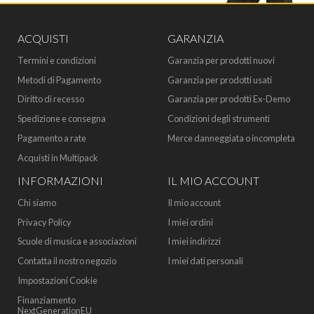
ACQUISTI
GARANZIA
Termini e condizioni
Garanzia per prodotti nuovi
Metodi di Pagamento
Garanzia per prodotti usati
Diritto di recesso
Garanzia per prodotti Ex-Demo
Spedizione e consegna
Condizioni degli strumenti
Pagamento a rate
Merce danneggiata o incompleta
Acquisti in Multipack
INFORMAZIONI
IL MIO ACCOUNT
Chi siamo
Il mio account
Privacy Policy
I miei ordini
Scuole di musica e associazioni
I miei indirizzi
Contatta il nostro negozio
I miei dati personali
Impostazioni Cookie
Finanziamento
NextGenerationEU