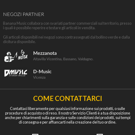
NEGOZI PARTNER
Banana Music collabora con svariati partner commerciali sul territorio, presso
i quali è possibile reperire e testare gli articoli in vendita.
Gli articoli disponibili nei negozi sono contrassegnati dal bollino verde e dalla
dicitura disponibile.
COME CONTATTARCI
Contattaci liberamente per qualsiasi informazione sui prodotti, o sulle
procedure di acquisto o di reso. Il nostro Servizio Clienti è a tua disposizione
anche per chiarimenti sulla garanzia e sulle condizioni dei prodotti, sui tempi
di consegna e per affiancarti nella creazione del tuo ordine.