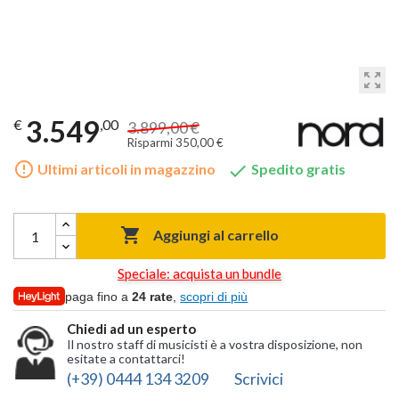
zoom_out_map
3.549
€
,00
3.899,00 €
Risparmi 350,00 €
error_outline

Ultimi articoli in magazzino
Spedito gratis

Aggiungi al carrello
Speciale: acquista un bundle
paga fino a
24 rate
,
scopri di più
Chiedi ad un esperto
Il nostro staff di musicisti è a vostra disposizione, non
esitate a contattarci!
(+39) 0444 134 3209
Scrivici