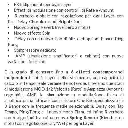
FX Indipendenti per ogni Layer
Effetti di modulazione con controlli di Rate e Amount
Riverbero globale con regolazione per ogni Layer, con
Pre-Delay, Chorale e modi Bright/Dark
Nuovo Spring Reverb (riverbero a molla)
Nuovo effetto Spin
Delay con un nuovo tipo di filtro ed opzioni Flam e Ping
Pong
Compressore dedicato
AMP (simulazione amplificatori e cabinet) con nuove
variazioni timbriche
E in grado di generare fino a
6 effetti contemporanei
indipendenti
sui 4 Layer dello strumento, una capacità di
calcolo in tempo reale veramente notevole. troviamo due stadi
di modulazione MOD 1/2 Velocita (Rate) e Ampiezza (Amount)
regolabili, AMP la simulazione a modellazione fisica di
amplificatori, un efficace compressore One Knob, equalizzatore
3 Bande con le frequenze medie selezionabili, Delay con Tap
Tempo, Ping/Pong e il nuovo modo
Flam
, ed infine Riverbero
con 6 algoritmi tra cui un nuovo
Spring Reverb
(Riverbero a
molla) con regolazione Dry/Wet per ogni Layer.