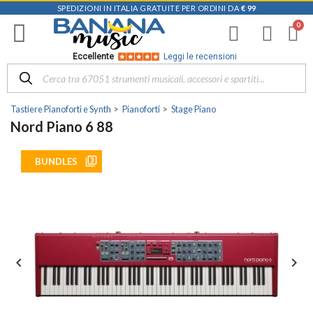
SPEDIZIONI IN ITALIA GRATUITE PER ORDINI DA
€ 99
Eccellente
Leggi le recensioni
Tastiere Pianoforti e Synth
Pianoforti
Stage Piano
Nord Piano 6 88
filter_3
BUNDLES

