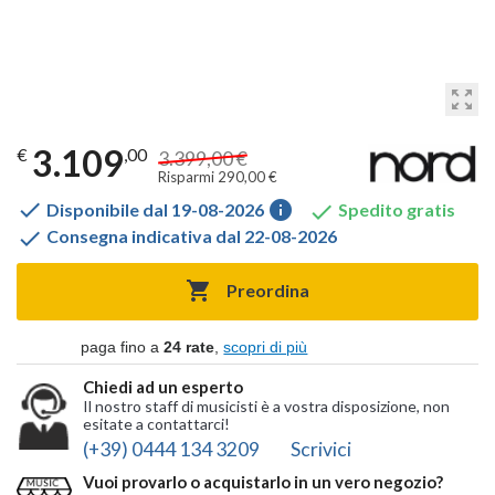
zoom_out_map
3.109
€
,00
3.399,00 €
Risparmi 290,00 €

info

Disponibile dal 19-08-2026
Spedito gratis

Consegna indicativa dal 22-08-2026

Preordina
paga fino a
24 rate
,
scopri di più
Chiedi ad un esperto
Il nostro staff di musicisti è a vostra disposizione, non
esitate a contattarci!
(+39) 0444 134 3209
Scrivici
Vuoi provarlo o acquistarlo in un vero negozio?