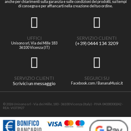
anche per chiarimenti sulla garanzia e sulle condizioni dei prodotti, sui tempi
di consegna e per affiancarti nella creazione del tuo ordine.
UFFICI
SERVIZIO CLIENTI
(+39) 0444 134 3209
Unisono srl, Via dei Mille 183
36100 Vicenza (IT)
SERVIZIO CLIENTI
SEGUICI SU
Scrivici un messaggio
Facebook.com / BananaMusic.it
© 2026 Unisono srl - Via dei Mille, 183 - 36100 Vicenza (Italy) - P.IVA 04038300242 -
REA: VI373927