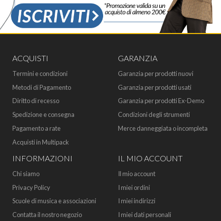
ACQUISTI
GARANZIA
Termini e condizioni
Garanzia per prodotti nuovi
Metodi di Pagamento
Garanzia per prodotti usati
Diritto di recesso
Garanzia per prodotti Ex-Demo
Spedizione e consegna
Condizioni degli strumenti
Pagamento a rate
Merce danneggiata o incompleta
Acquisti in Multipack
INFORMAZIONI
IL MIO ACCOUNT
Chi siamo
Il mio account
Privacy Policy
I miei ordini
Scuole di musica e associazioni
I miei indirizzi
Contatta il nostro negozio
I miei dati personali