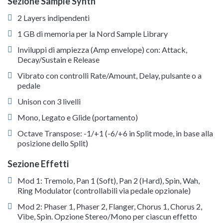
Sezione Sample Synth
2 Layers indipendenti
1 GB di memoria per la Nord Sample Library
Inviluppi di ampiezza (Amp envelope) con: Attack,
Decay/Sustain e Release
Vibrato con controlli Rate/Amount, Delay, pulsante o a
pedale
Unison con 3 livelli
Mono, Legato e Glide (portamento)
Octave Transpose: -1/+1 (-6/+6 in Split mode, in base alla
posizione dello Split)
Sezione Effetti
Mod 1: Tremolo, Pan 1 (Soft), Pan 2 (Hard), Spin, Wah,
Ring Modulator (controllabili via pedale opzionale)
Mod 2: Phaser 1, Phaser 2, Flanger, Chorus 1, Chorus 2,
Vibe, Spin. Opzione Stereo/Mono per ciascun effetto