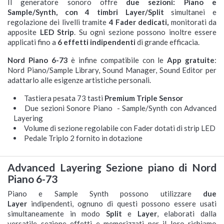
Il generatore sonoro offre
due sezioni: Piano e
Sample/Synth, con
4 timbri Layer/Split
simultanei e
regolazione dei livelli tramite
4 Fader dedicati,
monitorati da
apposite
LED
Strip
. Su ogni sezione possono inoltre essere
Crumar Parsifal
Dexibell VIVO S8
Crumar Seven
Nord Stage 4 73
Dexibell VIVOS1 Black
Dexibell VIVOS8M
YAMAHA CK88
Nord Stage 4 Compact
Crumar Seventeen
Nord Electro 6 HP 73
applicati fino a
6 effetti indipendenti
di grande efficacia.
Stage Piano
Stage Piano
Stage Piano
Stage Piano
Stage Piano
Stage Piano
Stage Piano
Stage Piano
Nord Piano 6-73
è infine compatibile con le
App gratuite
:
Nord Piano/Sample Library, Sound Manager, Sound Editor per
Disponibilità immediata
Disponibile su ordinazione
Disponibilità immediata
Disponibilità immediata
Disponibile su ordinazione
Disponibile su ordinazione
Disponibilità immediata
Disponibilità immediata
Disponibilità immediata
Disponibilità immediata










adattarlo alle esigenze artistiche personali.
Spedizione gratuita
Spedizione gratuita
Spedizione gratuita
Spedizione gratuita
Spedizione gratuita
Spedizione gratuita
Spedizione gratuita
Spedizione gratuita
Spedizione gratuita
Spedizione gratuita










1.239,00 €
2.348,00 €
1.719,00 €
4.123,00 €
1.399,00 €
2.427,00 €
1.404,00 €
3.850,00 €
1.257,00 €
2.492,00 €
Tastiera pesata 73 tasti
Premium Triple Sensor
Due sezioni Sonore Piano - Sample/Synth con Advanced
Layering
Volume di sezione regolabile con Fader dotati di strip LED
Pedale Triplo 2 fornito in dotazione
Advanced Layering Sezione piano di Nord
Piano 6-73
Piano e Sample Synth possono utilizzare
due
Layer
indipendenti, ognuno di questi possono essere usati
simultaneamente in modo
Split
e
Layer
, elaborati dalla
versatile sezione effetti e memorizzati per il loro richiamo