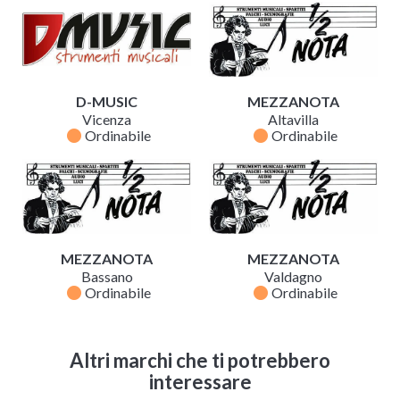
D-MUSIC
MEZZANOTA
Vicenza
Altavilla
fiber_manual_record
fiber_manual_record
Ordinabile
Ordinabile
MEZZANOTA
MEZZANOTA
Bassano
Valdagno
fiber_manual_record
fiber_manual_record
Ordinabile
Ordinabile
Altri marchi che ti potrebbero
interessare