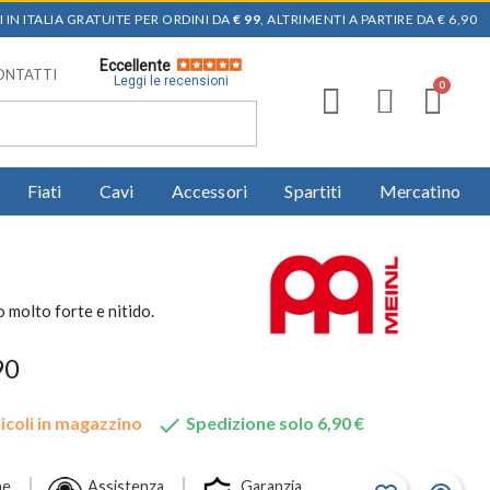
 IN ITALIA GRATUITE PER ORDINI DA
€ 99
, ALTRIMENTI A PARTIRE DA € 6,90
Eccellente
ONTATTI
Leggi le recensioni
Fiati
Cavi
Accessori
Spartiti
Mercatino
molto forte e nitido.
90

icoli in magazzino
Spedizione solo 6,90 €
ne
Assistenza
Garanzia