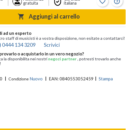
favorite_border
help_outline
gratuita
italiana
Aggiungi al carrello

i ad un esperto
tro staff di musicisti è a vostra disposizione, non esitate a contattarci!
) 0444 134 3209
Scrivici
provarlo o acquistarlo in un vero negozio?
ca la disponibilita nei nostri
negozi partner
, potresti trovarlo anche
!
0
Nuovo
EAN:
0840553052459
Stampa
Condizione