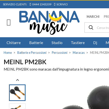
SERVIZIO CLIENTI:
0444 1343209
SCRIVICI
MARCHI
PR
Chitarre
Batterie
Studio
Tastiere
Dj
M
Home
Batterie e Percussioni
Percussioni
Maracas
MEINL PM2B
MEINL PM2BK
MEINL PM2BK sono maracas dall'impugnatura in legno ergonomica e
