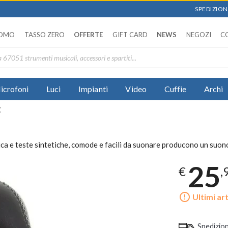
SPEDIZIONI
OMO
TASSO ZERO
OFFERTE
GIFT CARD
NEWS
NEGOZI
C
icrofoni
Luci
Impianti
Video
Cuffie
Archi
K
 teste sintetiche, comode e facili da suonare producono un suono 
25
€
,
error_outline
Ultimi art
Spedizio