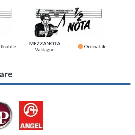
MEZZANOTA
fiber_manual_record
dinabile
Ordinabile
Valdagno
sare