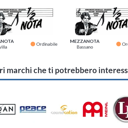
ANOTA
MEZZANOTA
fiber_manual_record
fiber_manual_record
Ordinabile
Or
illa
Bassano
ri marchi che ti potrebbero interes