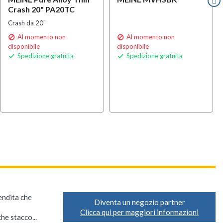
Crash 20" PA20TC
Crash da 20"
Al momento non
Al momento non


disponibile
disponibile
Spedizione gratuita
Spedizione gratuita


vendita che
Diventa un negozio partner
Clicca qui per maggiori informazioni
he stacco...