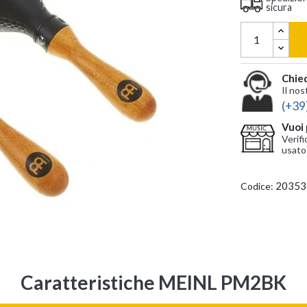
sicura
Chied
Il nos
(+39
Vuoi 
Verifi
usato
20353
Codice:
Caratteristiche MEINL PM2BK