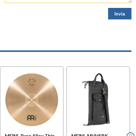
MEINL Pure Alloy Thin
MEINL MVHSBK