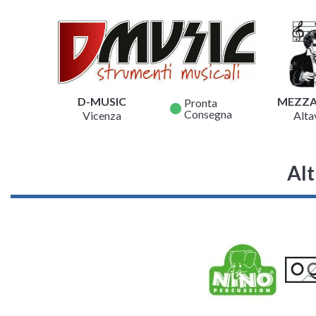
D-MUSIC
MEZZ
Pronta
fiber_manual_record
Consegna
Vicenza
Altav
Alt