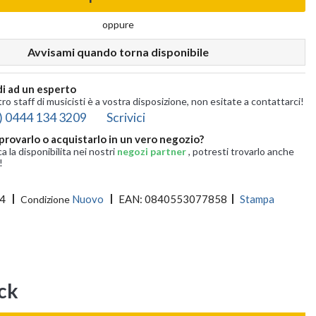
oppure
Avvisami quando torna disponibile
i ad un esperto
tro staff di musicisti è a vostra disposizione, non esitate a contattarci!
) 0444 134 3209
Scrivici
provarlo o acquistarlo in un vero negozio?
ca la disponibilita nei nostri
negozi partner
, potresti trovarlo anche
!
4
Nuovo
EAN:
0840553077858
Stampa
Condizione
ck