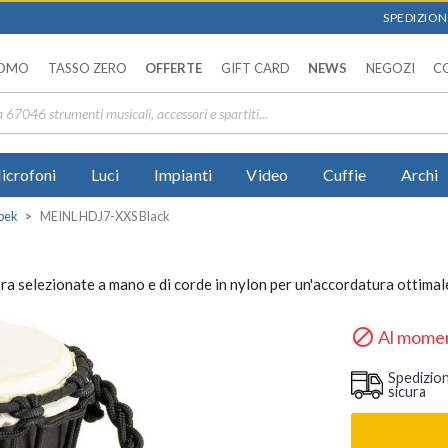
SPEDIZIONI
OMO
TASSO ZERO
OFFERTE
GIFT CARD
NEWS
NEGOZI
C
icrofoni
Luci
Impianti
Video
Cuffie
Archi
bek
MEINL HDJ7-XXS Black
a selezionate a mano e di corde in nylon per un'accordatura ottimal

Al momen
Spedizio
sicura