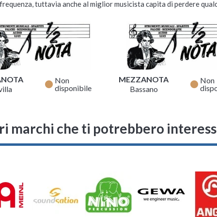
requenza, tuttavia anche al miglior musicista capita di perdere qualc
MEINL MVHC22DB
MEINL Crash Pure Alloy
Extra Hammered 16"
Custodia Morbida per Piatti
PA16EHC
Crash da 16"
Al momento non

disponibile
Al momento non

Spedizione gratuita
disponibile

ANOTA
MEZZANOTA
Spedizione gratuita
Non
Non

fiber_manual_record
fiber_manual_record
disponibile
dispo
illa
Bassano
ri marchi che ti potrebbero interes