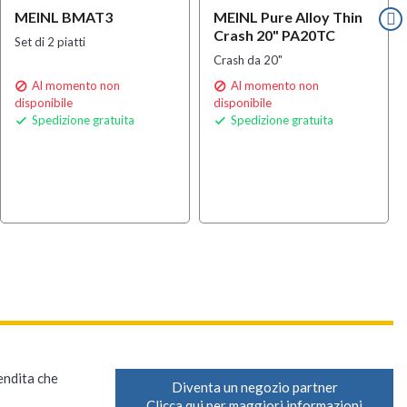
MEINL BMAT3
MEINL Pure Alloy Thin
Crash 20" PA20TC
Set di 2 piatti
Crash da 20"
Al momento non
Al momento non


disponibile
disponibile
Spedizione gratuita
Spedizione gratuita


vendita che
Diventa un negozio partner
Clicca qui per maggiori informazioni