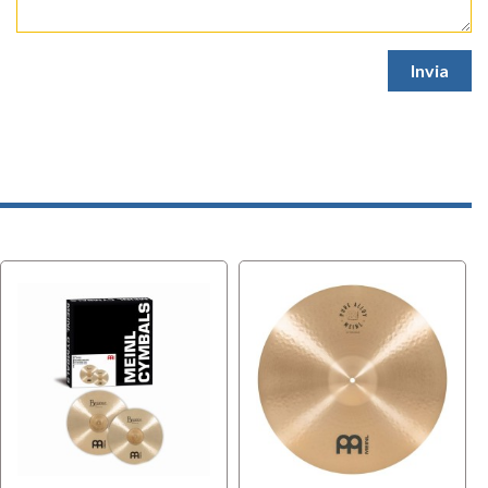
Spedizione gratuita
Spedizione gratuita


148,00 €
139,00 €