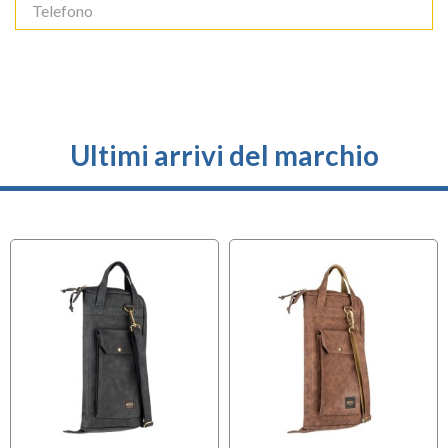
Spedizione solo 10,90 €
Spedizione gratuita


120,00 €
Ultimi arrivi del marchio