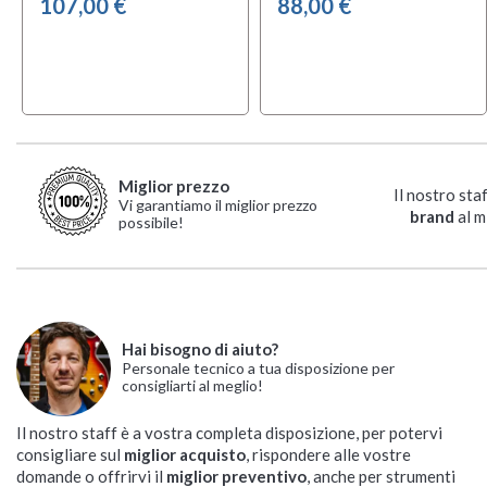
107,00 €
88,00 €
Miglior prezzo
Il nostro sta
Vi garantiamo il miglior prezzo
brand
al m
possibile!
Hai bisogno di aiuto?
Latin Percussion LP
MEINL PMDJ1-S-F 8"
Personale tecnico a tua disposizione per
consigliarti al meglio!
LPA630AWC
Red
Djembe
Djembe
Il nostro staff è a vostra completa disposizione, per potervi
Al momento non
Al momento non


consigliare sul
miglior acquisto
, rispondere alle vostre
disponibile
disponibile
domande o offrirvi il
miglior preventivo
, anche per strumenti