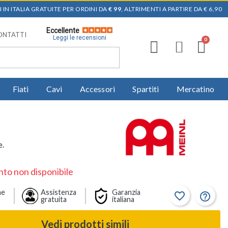
 IN ITALIA GRATUITE PER ORDINI DA
€ 99
, ALTRIMENTI A PARTIRE DA € 6,90
Eccellente
ONTATTI
Leggi le recensioni
Fiati
Cavi
Accessori
Spartiti
Mercatino
e.
to non disponibile
ne
Assistenza
Garanzia
favorite_border
help_outline
gratuita
italiana
Vedi prodotti simili