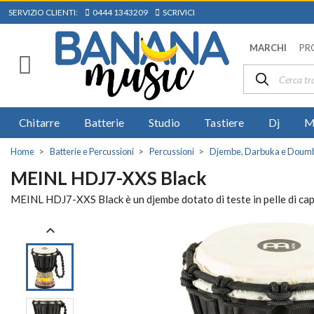
SERVIZIO CLIENTI:
0444 1343209
SCRIVICI
MARCHI
PR
Chitarre
Batterie
Studio
Tastiere
Dj
M
Home
Batterie e Percussioni
Percussioni
Djembe, Darbuka e Doum
MEINL HDJ7-XXS Black
MEINL HDJ7-XXS Black è un djembe dotato di teste in pelle di capr
