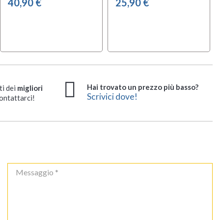
40,90 €
25,90 €
Hai trovato un prezzo più basso?
ti dei
migliori
Scrivici dove!
ontattarci!
Peace JB-2T12
Peace JB-2F12
Djembe
Djembe
Disponibile dal 01-09-
Disponibile dal 01-09-
schedule
schedule
2026
2026