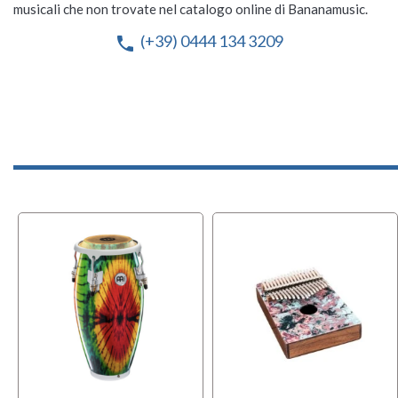
Spedizione gratuita
Spedizione solo 10,90 €


musicali che non trovate nel catalogo online di Bananamusic.
(+39) 0444 134 3209
phone