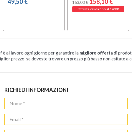
49,50 €
158,10 €
163,00 €
Offerta valida fino al 14/08
ff è al lavoro ogni giorno per garantire la
migliore offerta
di prodot
iglior prezzo, se doveste trovare un prezzo più basso non esitate a c
RICHIEDI INFORMAZIONI
MEINL HE-114 Silver
Peace JB-1K10
Darbouka e doumbek
Djembe
Al momento non
Disponibile dal 01-09-

schedule
disponibile
2026