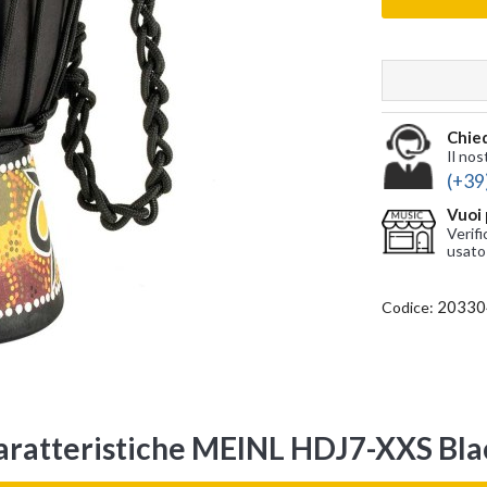
Chied
Il nos
(+39
Vuoi 
Verifi
usato
20330
Codice:
aratteristiche MEINL HDJ7-XXS Bla