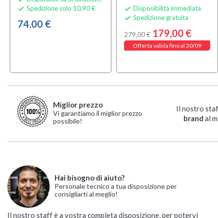
Spedizione solo 10,90 €
Disponibilità immediata


Spedizione gratuita

74,00 €
179,00 €
279,00 €
Offerta valida fino al 30/09
Miglior prezzo
Il nostro sta
Vi garantiamo il miglior prezzo
brand
al m
possibile!
Hai bisogno di aiuto?
Personale tecnico a tua disposizione per
consigliarti al meglio!
Il nostro staff è a vostra completa disposizione, per potervi