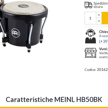
Spedizio
sicura
Chied
Il nos
(+39
Vuoi 
Verifi
usato
20162
Codice:
Caratteristiche MEINL HB50BK