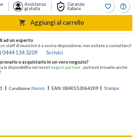
ne
Assistenza
Garanzia
favorite_border
help_outline
gratuita
italiana
Aggiungi al carrello

i ad un esperto
tro staff di musicisti è a vostra disposizione, non esitate a contattarci!
) 0444 134 3209
Scrivici
provarlo o acquistarlo in un vero negozio?
ca la disponibilita nei nostri
negozi partner
, potresti trovarlo anche
!
1
Nuovo
EAN:
0840553064209
Stampa
Condizione