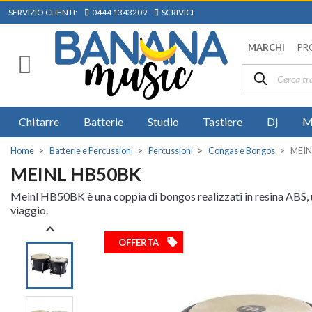
SERVIZIO CLIENTI:
0444 1343209
SCRIVICI
MARCHI
PR
Chitarre
Batterie
Studio
Tastiere
Dj
M
Home
Batterie e Percussioni
Percussioni
Congas e Bongos
MEIN
MEINL HB50BK
Meinl HB50BK è una coppia di bongos realizzati in resina ABS, un
viaggio.

local_offer
OFFERTA