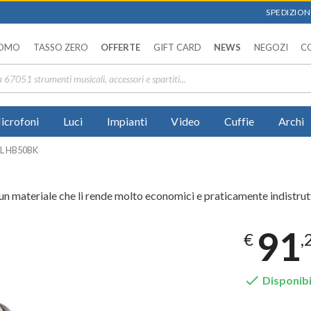
SPEDIZIONI
OMO
TASSO ZERO
OFFERTE
GIFT CARD
NEWS
NEGOZI
C
icrofoni
Luci
Impianti
Video
Cuffie
Archi
L HB50BK
 materiale che li rende molto economici e praticamente indistruttib
91
€
,

Disponibi