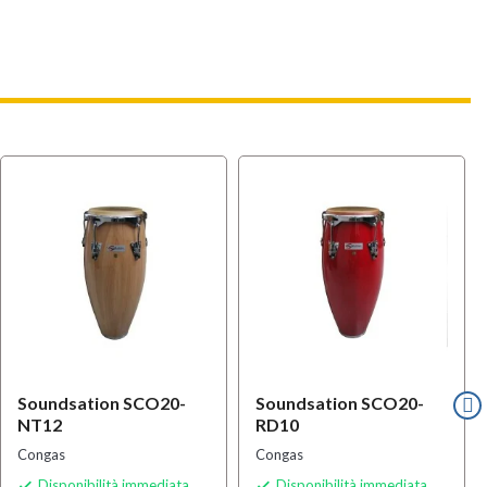
l
OFFERTA
Soundsation SCO20-
Soundsation SCO20-
NT12
RD10
Congas
Congas
Disponibilità immediata
Disponibilità immediata

