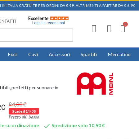
 IN ITALIA GRATUITE PER ORDINI DA
€ 99
, ALTRIMENTI A PARTIRE DA € 6,90
Eccellente
ONTATTI
Leggi le recensioni
Fiati
Cavi
Accessori
Spartiti
Mercatino
ili, perfetti per suonare in
94,00 €
20
Scade il 14/08
Prezzo più basso

le su ordinazione
Spedizione solo 10,90 €