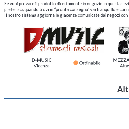
Se vuoi provare il prodotto direttamente in negozio in questa sezio
preferisci, quando trovi in “pronta consegna” vai tranquillo e corr
Il nostro sistema aggiorna le giacenze comunicate dai negozi con f
D-MUSIC
MEZZ
fiber_manual_record
Ordinabile
Vicenza
Altav
Alt