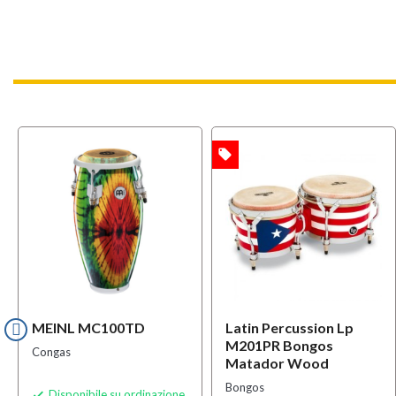
local_offer
OFFERTA
MEINL MC100TD
Latin Percussion Lp
M201PR Bongos
Congas
Matador Wood
Bongos
Disponibile su ordinazione
