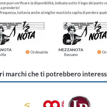
ne puoi verificare la disponibilità, indicata sotto il logo del punto 
i a prenderlo!
requenza, tuttavia anche al miglior musicista capita di perdere qualc
ANOTA
MEZZANOTA
fiber_manual_record
fiber_manual_record
Ordinabile
Or
illa
Bassano
ri marchi che ti potrebbero interes