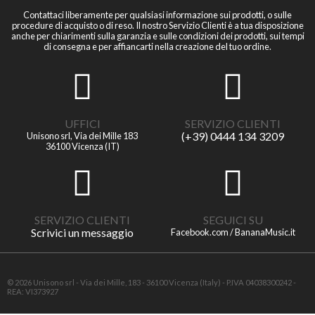
Contattaci liberamente per qualsiasi informazione sui prodotti, o sulle
procedure di acquisto o di reso. Il nostro Servizio Clienti è a tua disposizione
anche per chiarimenti sulla garanzia e sulle condizioni dei prodotti, sui tempi
di consegna e per affiancarti nella creazione del tuo ordine.
UFFICI
SERVIZIO CLIENTI
(+39) 0444 134 3209
Unisono srl, Via dei Mille 183
36100 Vicenza (IT)
SERVIZIO CLIENTI
SEGUICI SU
Scrivici un messaggio
Facebook.com / BananaMusic.it
© 2026 Unisono srl - Via dei Mille, 183 - 36100 Vicenza (Italy) - P.IVA 04038300242 -
REA: VI373927