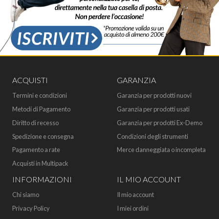
ACQUISTI
GARANZIA
Termini e condizioni
Garanzia per prodotti nuovi
Metodi di Pagamento
Garanzia per prodotti usati
Diritto di recesso
Garanzia per prodotti Ex-Demo
Spedizione e consegna
Condizioni degli strumenti
Pagamento a rate
Merce danneggiata o incompleta
Acquisti in Multipack
INFORMAZIONI
IL MIO ACCOUNT
Chi siamo
Il mio account
Privacy Policy
I miei ordini