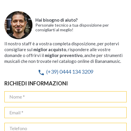
Hai bisogno di aiuto?
Personale tecnico a tua disposizione per
consigliarti al meglio!
Il nostro staff è a vostra completa disposizione, per potervi
consigliare sul
miglior acquisto
, rispondere alle vostre
domande o offrirvi il
miglior preventivo
, anche per strumenti
musicali che non trovate nel catalogo online di Bananamusic.
(+39) 0444 134 3209
phone
RICHIEDI INFORMAZIONI