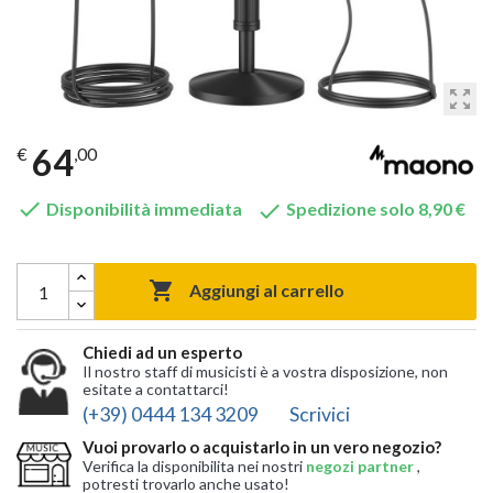
zoom_out_map
64
€
,00


Disponibilità immediata
Spedizione solo 8,90 €

Aggiungi al carrello
Chiedi ad un esperto
Il nostro staff di musicisti è a vostra disposizione, non
esitate a contattarci!
(+39) 0444 134 3209
Scrivici
Vuoi provarlo o acquistarlo in un vero negozio?
Verifica la disponibilita nei nostri
negozi partner
,
potresti trovarlo anche usato!