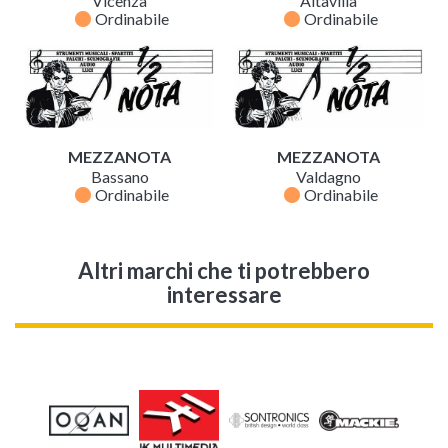
Vicenza
Altavilla
fiber_manual_record
fiber_manual_record
Ordinabile
Ordinabile
MEZZANOTA
MEZZANOTA
Bassano
Valdagno
fiber_manual_record
fiber_manual_record
Ordinabile
Ordinabile
Altri marchi che ti potrebbero
interessare