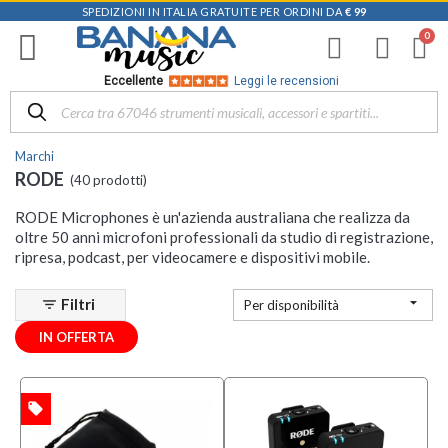
SPEDIZIONI IN ITALIA GRATUITE PER ORDINI DA
€ 99
Filtra
i
risultati
×
Eccellente
Leggi le recensioni
Disponibile
in
Marchi
Negozio
RODE
(40 prodotti)
D-
RODE Microphones è un'azienda australiana che realizza da
Music |
oltre 50 anni microfoni professionali da studio di registrazione,
Vicenza
ripresa, podcast, per videocamere e dispositivi mobile.
(6)
Mezzanota

Filtri
filter_list
| Altavilla
Per disponibilità
Vicentina
IN OFFERTA
(1)
Categoria
local_offer
TA
Accessori