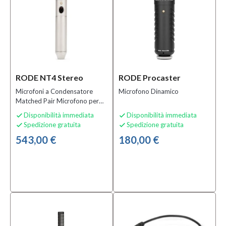
(2)
Antivento
e Griglie
per
Microfoni
(1)
Aste
RODE NT4 Stereo
RODE Procaster
Microfoniche
da Tavolo
(2)
Microfoni a Condensatore
Microfono Dinamico
Matched Pair Microfono per
MOSTRA
Rilevazioni e Misurazioni
Disponibilità immediata
Disponibilità immediata
TUTTI


Ambientali
Spedizione gratuita
Spedizione gratuita


543,00 €
180,00 €
Condizione
Nuovo
(39)
Usato
(1)
Prezzo