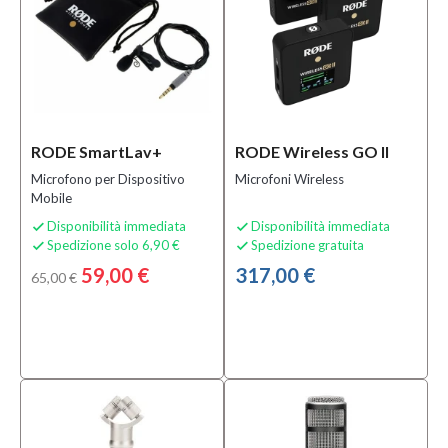
per
Microfoni
(2)
Cavi
Digitali
e
Ottici
RODE SmartLav+
RODE Wireless GO II
(3)
Cuffie
Microfono per Dispositivo
Microfoni Wireless
Mobile
da
Gaming
Disponibilità immediata
Disponibilità immediata


(1)
Spedizione solo 6,90 €
Spedizione gratuita


MOSTRA
59,00 €
317,00 €
65,00 €
TUTTI
Sottocategoria
Altri
Accessori
per
Microfoni