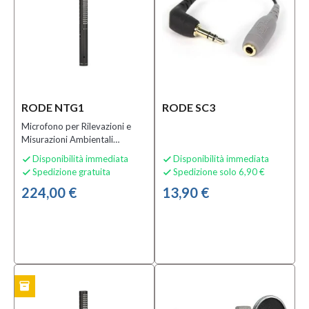
0,00 €
-
555,00 €
Solo
prodotti
RODE NTG1
RODE SC3
In
offerta
Microfono per Rilevazioni e
Misurazioni Ambientali
Si
Microfono a Canna di Fucile
Disponibilità immediata
Disponibilità immediata


(1)
Spedizione gratuita
Spedizione solo 6,90 €


224,00 €
13,90 €
Solo
prodotti
disponibili
Si
(7)
inventory
TO