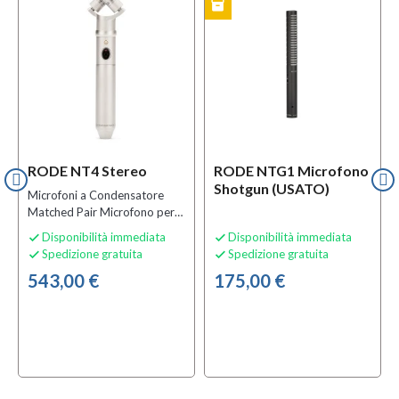
inventory
USATO
RODE NT4 Stereo
RODE NTG1 Microfono
Shotgun (USATO)
Microfoni a Condensatore
Matched Pair Microfono per
Rilevazioni e Misurazioni
Disponibilità immediata
Disponibilità immediata


Ambientali
Spedizione gratuita
Spedizione gratuita


543,00 €
175,00 €