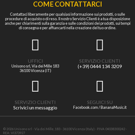
COME CONTATTARCI
Contattaci liberamente per qualsiasi informazione sui prodotti, o sulle
procedure di acquisto o di reso. Il nostro Servizio Clienti è a tua disposizione
anche per chiarimenti sulla garanzia e sulle condizioni dei prodotti, sui tempi
di consegna e per affiancarti nella creazione del tuo ordine.
UFFICI
SERVIZIO CLIENTI
(+39) 0444 134 3209
Unisono srl, Via dei Mille 183
36100 Vicenza (IT)
SERVIZIO CLIENTI
SEGUICI SU
Scrivici un messaggio
Facebook.com / BananaMusic.it
© 2026 Unisono srl - Via dei Mille, 183 - 36100 Vicenza (Italy) - P.IVA 04038300242 -
REA: VI373927