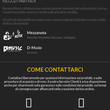
NEGOZI PARTNER
Banana Music collabora con svariati partner commerciali sul territorio, presso
i quali è possibile reperire e testare gli articoli in vendita.
Gli articoli disponibili nei negozi sono contrassegnati dal bollino verde e dalla
dicitura disponibile.
COME CONTATTARCI
Contattaci liberamente per qualsiasi informazione sui prodotti, o sulle
procedure di acquisto o di reso. Il nostro Servizio Clienti è a tua disposizione
anche per chiarimenti sulla garanzia e sulle condizioni dei prodotti, sui tempi
di consegna e per affiancarti nella creazione del tuo ordine.