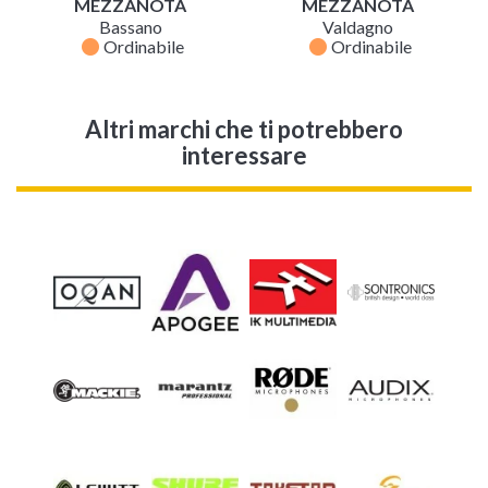
MEZZANOTA
MEZZANOTA
Bassano
Valdagno
fiber_manual_record
fiber_manual_record
Ordinabile
Ordinabile
Altri marchi che ti potrebbero
interessare