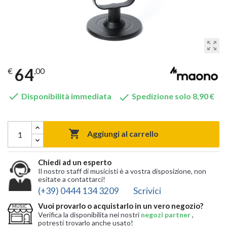
zoom_out_map
64
€
,00


Disponibilità immediata
Spedizione solo 8,90 €

Aggiungi al carrello
Chiedi ad un esperto
Il nostro staff di musicisti è a vostra disposizione, non
esitate a contattarci!
(+39) 0444 134 3209
Scrivici
Vuoi provarlo o acquistarlo in un vero negozio?
Verifica la disponibilita nei nostri
negozi partner
,
potresti trovarlo anche usato!