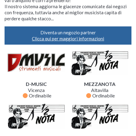
vai tranquillo e corri a prenderlo!
Il nostro sistema aggiorna le giacenze comunicate dai negozi
con frequenza, tuttavia anche al miglior musicista capita di
perdere qualche stacco...
Diventa un negozio partner
Clicca qui per maggiori informazioni
D-MUSIC
MEZZANOTA
Vicenza
Altavilla
fiber_manual_record
fiber_manual_record
Ordinabile
Ordinabile