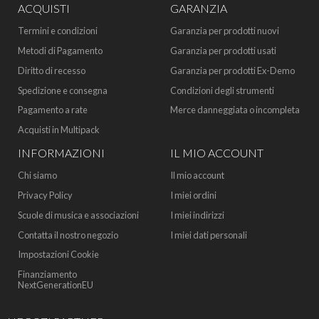
ACQUISTI
GARANZIA
Termini e condizioni
Garanzia per prodotti nuovi
Metodi di Pagamento
Garanzia per prodotti usati
Diritto di recesso
Garanzia per prodotti Ex-Demo
Spedizione e consegna
Condizioni degli strumenti
Pagamento a rate
Merce danneggiata o incompleta
Acquisti in Multipack
INFORMAZIONI
IL MIO ACCOUNT
Chi siamo
Il mio account
Privacy Policy
I miei ordini
Scuole di musica e associazioni
I miei indirizzi
Contatta il nostro negozio
I miei dati personali
Impostazioni Cookie
Finanziamento
NextGenerationEU