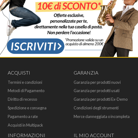
ACQUISTI
GARANZIA
Termini e condizioni
Garanzia per prodotti nuovi
Metodi di Pagamento
Garanzia per prodotti usati
Diritto di recesso
Garanzia per prodotti Ex-Demo
Spedizione e consegna
Condizioni degli strumenti
Pagamento a rate
Merce danneggiata o incompleta
Acquisti in Multipack
INFORMAZIONI
IL MIO ACCOUNT