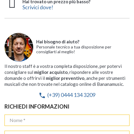
Hai trovato un prezzo più basso?
Scrivici dove!
Hai bisogno di aiuto?
Personale tecnico a tua disposizione per
consigliarti al meglio!
Il nostro staff è a vostra completa disposizione, per potervi
consigliare sul
miglior acquisto
, rispondere alle vostre
domande o offrirvi il
miglior preventivo
, anche per strumenti
musicali che non trovate nel catalogo online di Bananamusic.
(+39) 0444 134 3209
phone
RICHIEDI INFORMAZIONI