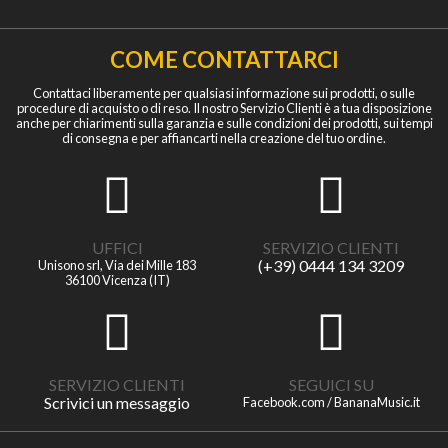
COME CONTATTARCI
Contattaci liberamente per qualsiasi informazione sui prodotti, o sulle
procedure di acquisto o di reso. Il nostro Servizio Clienti è a tua disposizione
anche per chiarimenti sulla garanzia e sulle condizioni dei prodotti, sui tempi
di consegna e per affiancarti nella creazione del tuo ordine.
UFFICI
SERVIZIO CLIENTI
(+39) 0444 134 3209
Unisono srl, Via dei Mille 183
36100 Vicenza (IT)
SERVIZIO CLIENTI
SEGUICI SU
Scrivici un messaggio
Facebook.com / BananaMusic.it