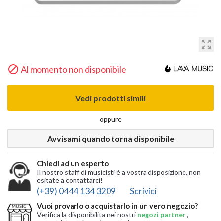
zoom_out_map

Al momento non disponibile
Vedi prodotti simili
oppure
Avvisami quando torna disponibile
Chiedi ad un esperto
Il nostro staff di musicisti è a vostra disposizione, non
esitate a contattarci!
(+39) 0444 134 3209
Scrivici
Vuoi provarlo o acquistarlo in un vero negozio?
Verifica la disponibilita nei nostri
negozi partner
,