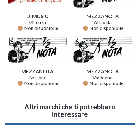
D-MUSIC
MEZZANOTA
Vicenza
Altavilla
fiber_manual_record
fiber_manual_record
Non disponibile
Non disponibile
MEZZANOTA
MEZZANOTA
Bassano
Valdagno
fiber_manual_record
fiber_manual_record
Non disponibile
Non disponibile
Altri marchi che ti potrebbero
interessare