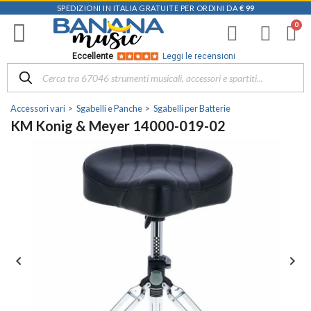
SPEDIZIONI IN ITALIA GRATUITE PER ORDINI DA
€ 99
Eccellente
Leggi le recensioni
Accessori vari
Sgabelli e Panche
Sgabelli per Batterie
KM Konig & Meyer 14000-019-02

