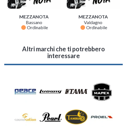
MEZZANOTA
MEZZANOTA
Bassano
Valdagno
fiber_manual_record
fiber_manual_record
Ordinabile
Ordinabile
Altri marchi che ti potrebbero
interessare