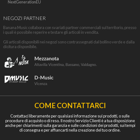
NextGenerationEU
NEGOZI PARTNER
Banana Music collabora con svariati partner commerciali sul territorio, presso
i quali è possibile reperire e testare gli articoli in vendita.
Gli articoli disponibili nei negozi sono contrassegnati dal bollino verde e dalla
dicitura disponibile.
COME CONTATTARCI
Contattaci liberamente per qualsiasi informazione sui prodotti, o sulle
procedure di acquisto o di reso. Il nostro Servizio Clienti è a tua disposizione
anche per chiarimenti sulla garanzia e sulle condizioni dei prodotti, sui tempi
di consegna e per affiancarti nella creazione del tuo ordine.