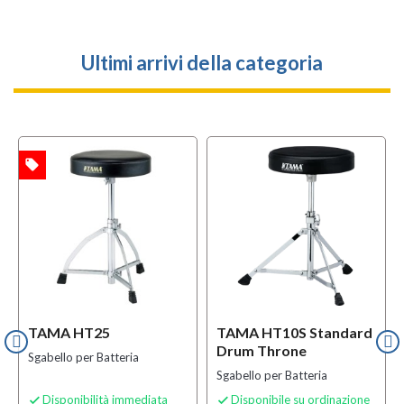
Ultimi arrivi della categoria
local_offer
l
TA
OFFERTA
TAMA HT25
TAMA HT10S Standard
Drum Throne
Sgabello per Batteria
Sgabello per Batteria
Disponibilità immediata
Disponibile su ordinazione

