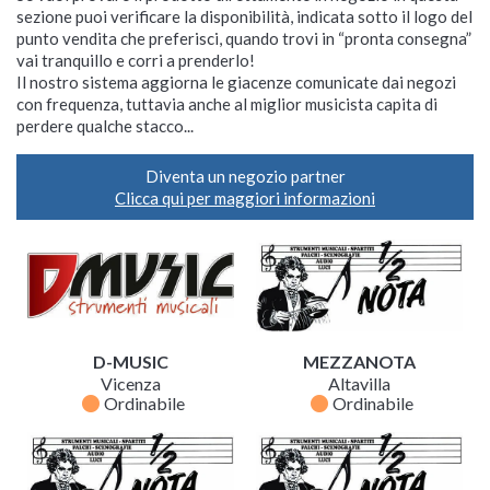
sezione puoi verificare la disponibilità, indicata sotto il logo del
punto vendita che preferisci, quando trovi in “pronta consegna”
vai tranquillo e corri a prenderlo!
Il nostro sistema aggiorna le giacenze comunicate dai negozi
con frequenza, tuttavia anche al miglior musicista capita di
perdere qualche stacco...
Diventa un negozio partner
Clicca qui per maggiori informazioni
D-MUSIC
MEZZANOTA
Vicenza
Altavilla
fiber_manual_record
fiber_manual_record
Ordinabile
Ordinabile