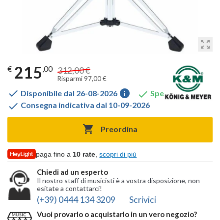
zoom_out_map
215
€
,00
312,00 €
Risparmi 97,00 €

info

Disponibile dal 26-08-2026
Spedito gratis

Consegna indicativa dal 10-09-2026

Preordina
paga fino a
10 rate
,
scopri di più
Chiedi ad un esperto
Il nostro staff di musicisti è a vostra disposizione, non
esitate a contattarci!
(+39) 0444 134 3209
Scrivici
Vuoi provarlo o acquistarlo in un vero negozio?