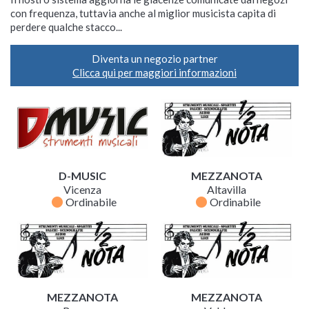
con frequenza, tuttavia anche al miglior musicista capita di
perdere qualche stacco...
Diventa un negozio partner
Clicca qui per maggiori informazioni
D-MUSIC
MEZZANOTA
Vicenza
Altavilla
fiber_manual_record
fiber_manual_record
Ordinabile
Ordinabile
MEZZANOTA
MEZZANOTA