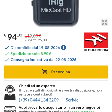
zoom_out_map
94
€
,00
119,00 €
Risparmi 25,00 €

info
Disponibile dal 19-08-2026

Spedizione solo 8,90 €

Consegna indicativa dal 22-08-2026

Preordina
Chiedi ad un esperto
Il nostro staff di musicisti è a vostra disposizione, non
esitate a contattarci!
(+39) 0444 134 3209
Scrivici
Vuoi provarlo o acquistarlo in un vero negozio?
Verifica la disponibilita nei nostri
negozi partner
,