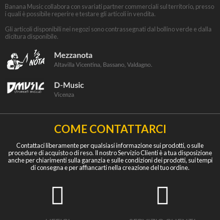
Banana Music collabora con svariati partner commerciali sul territorio, presso
i quali è possibile reperire e testare gli articoli in vendita.
Gli articoli disponibili nei negozi sono contrassegnati dal bollino verde e dalla
dicitura disponibile.
COME CONTATTARCI
Contattaci liberamente per qualsiasi informazione sui prodotti, o sulle
procedure di acquisto o di reso. Il nostro Servizio Clienti è a tua disposizione
anche per chiarimenti sulla garanzia e sulle condizioni dei prodotti, sui tempi
di consegna e per affiancarti nella creazione del tuo ordine.