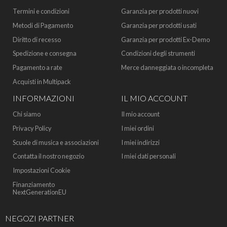
Termini e condizioni
Garanzia per prodotti nuovi
Metodi di Pagamento
Garanzia per prodotti usati
Diritto di recesso
Garanzia per prodotti Ex-Demo
Spedizione e consegna
Condizioni degli strumenti
Pagamento a rate
Merce danneggiata o incompleta
Acquisti in Multipack
INFORMAZIONI
IL MIO ACCOUNT
Chi siamo
Il mio account
Privacy Policy
I miei ordini
Scuole di musica e associazioni
I miei indirizzi
Contatta il nostro negozio
I miei dati personali
Impostazioni Cookie
Finanziamento
NextGenerationEU
NEGOZI PARTNER