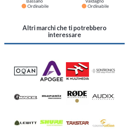
Bassano
Valdagno
fiber_manual_record
fiber_manual_record
Ordinabile
Ordinabile
Altri marchi che ti potrebbero
interessare