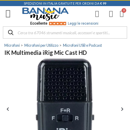
SPEDIZIONI IN ITALIA GRATUITE PER ORDINI DA
€ 99
Eccellente
Leggi le recensioni
Microfoni
Microfoni per Utilizzo
Microfoni USB e Podcast
IK Multimedia iRig Mic Cast HD

