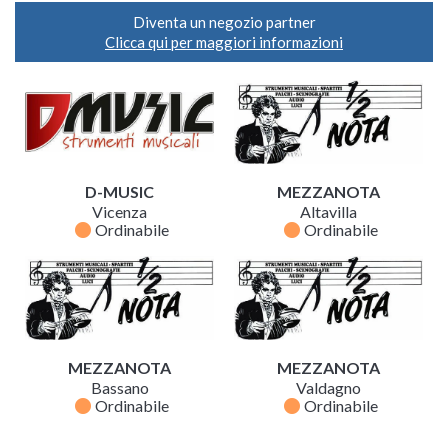
Diventa un negozio partner
Clicca qui per maggiori informazioni
D-MUSIC
MEZZANOTA
Vicenza
Altavilla
fiber_manual_record
fiber_manual_record
Ordinabile
Ordinabile
MEZZANOTA
MEZZANOTA
Bassano
Valdagno
fiber_manual_record
fiber_manual_record
Ordinabile
Ordinabile