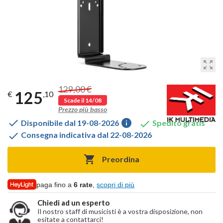
zoom_out_map
129,00 €
125
€
,10
Scade il 14/08
Prezzo più basso

info

Disponibile dal 19-08-2026
Spedito gratis

Consegna indicativa dal 22-08-2026

Preordina
paga fino a
6 rate
,
scopri di più
Chiedi ad un esperto
Il nostro staff di musicisti è a vostra disposizione, non
esitate a contattarci!