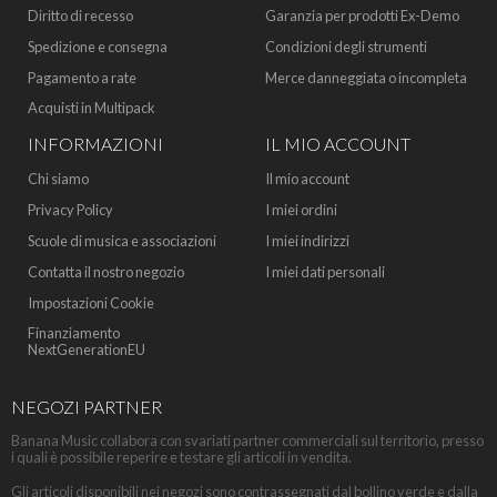
Diritto di recesso
Garanzia per prodotti Ex-Demo
Spedizione e consegna
Condizioni degli strumenti
Pagamento a rate
Merce danneggiata o incompleta
Acquisti in Multipack
INFORMAZIONI
IL MIO ACCOUNT
Chi siamo
Il mio account
Privacy Policy
I miei ordini
Scuole di musica e associazioni
I miei indirizzi
Contatta il nostro negozio
I miei dati personali
Impostazioni Cookie
Finanziamento
NextGenerationEU
NEGOZI PARTNER
Banana Music collabora con svariati partner commerciali sul territorio, presso
i quali è possibile reperire e testare gli articoli in vendita.
Gli articoli disponibili nei negozi sono contrassegnati dal bollino verde e dalla