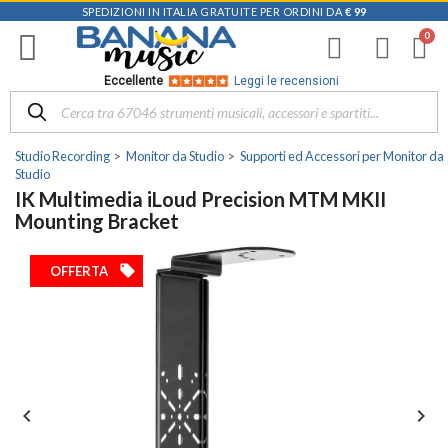
SPEDIZIONI IN ITALIA GRATUITE PER ORDINI DA
€ 99
Eccellente
Leggi le recensioni
Studio Recording
Monitor da Studio
Supporti ed Accessori per Monitor da
Studio
IK Multimedia iLoud Precision MTM MKII
Mounting Bracket
local_offer
OFFERTA

