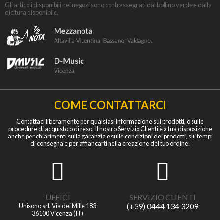
Gli articoli disponibili nei negozi sono contrassegnati dal bollino verde e dalla
dicitura disponibile.
COME CONTATTARCI
Contattaci liberamente per qualsiasi informazione sui prodotti, o sulle
procedure di acquisto o di reso. Il nostro Servizio Clienti è a tua disposizione
anche per chiarimenti sulla garanzia e sulle condizioni dei prodotti, sui tempi
di consegna e per affiancarti nella creazione del tuo ordine.
UFFICI
SERVIZIO CLIENTI
(+39) 0444 134 3209
Unisono srl, Via dei Mille 183
36100 Vicenza (IT)