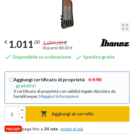
zoom_out_map
1.011
€
,00
1.099,00 €
Risparmi 88,00 €


Disponibile su ordinazione
Spedito gratis
Aggiungi certificato di proprietà
€ 9.90
gratuito!
Il certificato di proprietà con validità legale rilasciato da
SerialKeeper.
Maggiori informazioni

Aggiungi al carrello
paga fino a
24 rate
,
scopri di più