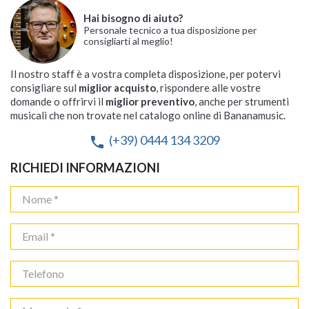
Hai bisogno di aiuto?
Personale tecnico a tua disposizione per
consigliarti al meglio!
Il nostro staff è a vostra completa disposizione, per potervi
consigliare sul
miglior acquisto
, rispondere alle vostre
domande o offrirvi il
miglior preventivo
, anche per strumenti
musicali che non trovate nel catalogo online di Bananamusic.
(+39) 0444 134 3209
phone
RICHIEDI INFORMAZIONI