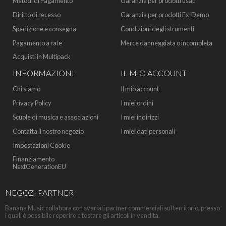
Metodi di Pagamento
Garanzia per prodotti usati
Diritto di recesso
Garanzia per prodotti Ex-Demo
Spedizione e consegna
Condizioni degli strumenti
Pagamento a rate
Merce danneggiata o incompleta
Acquisti in Multipack
INFORMAZIONI
IL MIO ACCOUNT
Chi siamo
Il mio account
Privacy Policy
I miei ordini
Scuole di musica e associazioni
I miei indirizzi
Contatta il nostro negozio
I miei dati personali
Impostazioni Cookie
Finanziamento
NextGenerationEU
NEGOZI PARTNER
Banana Music collabora con svariati partner commerciali sul territorio, presso
i quali è possibile reperire e testare gli articoli in vendita.