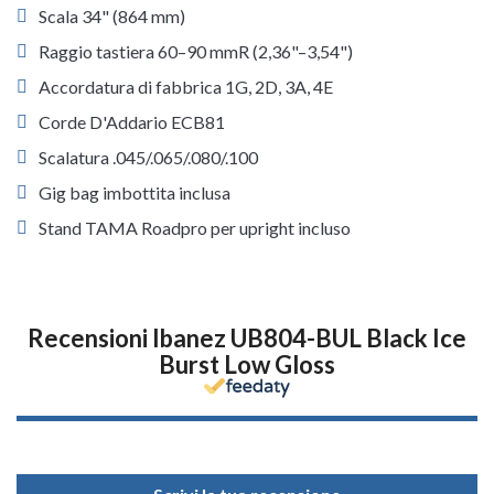
Scala 34" (864 mm)
Raggio tastiera 60–90 mmR (2,36"–3,54")
Accordatura di fabbrica 1G, 2D, 3A, 4E
Corde D'Addario ECB81
Scalatura .045/.065/.080/.100
Gig bag imbottita inclusa
Stand TAMA Roadpro per upright incluso
Recensioni Ibanez UB804-BUL Black Ice
Burst Low Gloss