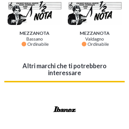
MEZZANOTA
MEZZANOTA
Bassano
Valdagno
fiber_manual_record
fiber_manual_record
Ordinabile
Ordinabile
Altri marchi che ti potrebbero
interessare