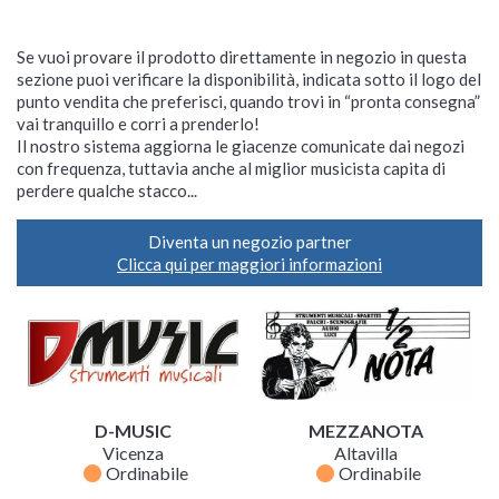
Se vuoi provare il prodotto direttamente in negozio in questa
sezione puoi verificare la disponibilità, indicata sotto il logo del
punto vendita che preferisci, quando trovi in “pronta consegna”
vai tranquillo e corri a prenderlo!
Il nostro sistema aggiorna le giacenze comunicate dai negozi
con frequenza, tuttavia anche al miglior musicista capita di
perdere qualche stacco...
Diventa un negozio partner
Clicca qui per maggiori informazioni
D-MUSIC
MEZZANOTA
Vicenza
Altavilla
fiber_manual_record
fiber_manual_record
Ordinabile
Ordinabile