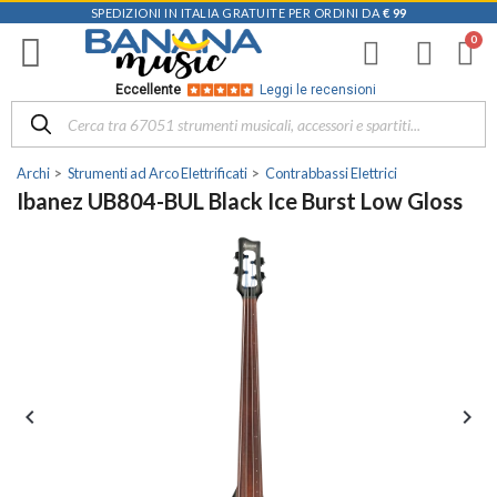
SPEDIZIONI IN ITALIA GRATUITE PER ORDINI DA
€ 99
Eccellente
Leggi le recensioni
Archi
Strumenti ad Arco Elettrificati
Contrabbassi Elettrici
Ibanez UB804-BUL Black Ice Burst Low Gloss

