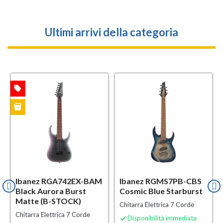
Ultimi arrivi della categoria
local_offer
TA
inventory
CK
Ibanez RGA742EX-BAM
Ibanez RGMS7PB-CBS
Black Aurora Burst
Cosmic Blue Starburst
Matte (B-STOCK)
Chitarra Elettrica 7 Corde
Chitarra Elettrica 7 Corde
Disponibilità immediata
