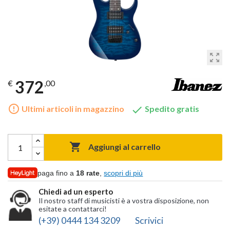
zoom_out_map
372
€
,00
error_outline

Ultimi articoli in magazzino
Spedito gratis

Aggiungi al carrello
paga fino a
18 rate
,
scopri di più
Chiedi ad un esperto
Il nostro staff di musicisti è a vostra disposizione, non
esitate a contattarci!
(+39) 0444 134 3209
Scrivici