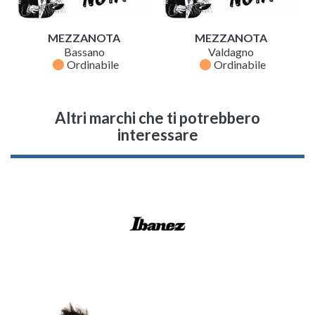
MEZZANOTA
MEZZANOTA
Bassano
Valdagno
fiber_manual_record
fiber_manual_record
Ordinabile
Ordinabile
Altri marchi che ti potrebbero
interessare