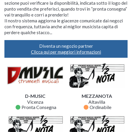
sezione puoi verificare la disponibilità, indicata sotto il logo del
punto vendita che preferisci, quando trovi in “pronta consegna”
vai tranquillo e corri a prenderlo!
Il nostro sistema aggiorna le giacenze comunicate dai negozi
con frequenza, tuttavia anche al miglior musicista capita di
perdere qualche stacco...
Diventa un negozio partner
Clicca qui per maggiori informazioni
D-MUSIC
MEZZANOTA
Vicenza
Altavilla
fiber_manual_record
fiber_manual_record
Pronta Consegna
Ordinabile