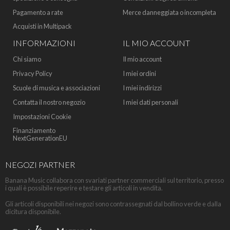
Pagamento a rate
Merce danneggiata o incompleta
Acquisti in Multipack
INFORMAZIONI
IL MIO ACCOUNT
Chi siamo
Il mio account
Privacy Policy
I miei ordini
Scuole di musica e associazioni
I miei indirizzi
Contatta il nostro negozio
I miei dati personali
Impostazioni Cookie
Finanziamento
NextGenerationEU
NEGOZI PARTNER
Banana Music collabora con svariati partner commerciali sul territorio, presso
i quali è possibile reperire e testare gli articoli in vendita.
Gli articoli disponibili nei negozi sono contrassegnati dal bollino verde e dalla
dicitura disponibile.