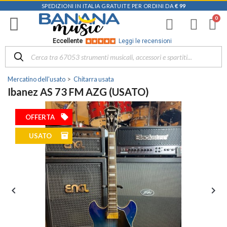
SPEDIZIONI IN ITALIA GRATUITE PER ORDINI DA
€ 99
Eccellente
Leggi le recensioni
Mercatino dell'usato
Chitarra usata
Ibanez AS 73 FM AZG (USATO)
local_offer
OFFERTA
inventory
USATO

