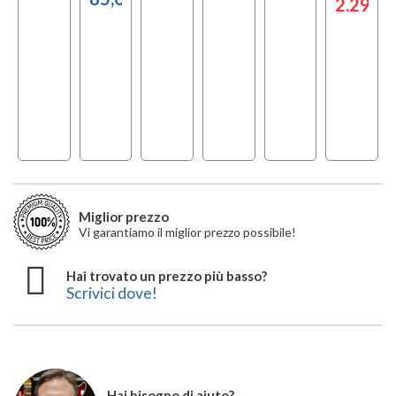
,00 €
2.290,0
Miglior prezzo
Vi garantiamo il miglior prezzo possibile!
Hai trovato un prezzo più basso?
Scrivici dove!
Hai bisogno di aiuto?