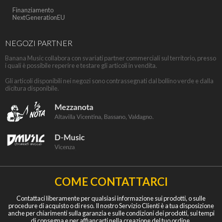
Finanziamento
NextGenerationEU
NEGOZI PARTNER
Banana Music collabora con svariati partner commerciali sul territorio, presso
i quali è possibile reperire e testare gli articoli in vendita.
Gli articoli disponibili nei negozi sono contrassegnati dal bollino verde e dalla
dicitura disponibile.
COME CONTATTARCI
Contattaci liberamente per qualsiasi informazione sui prodotti, o sulle
procedure di acquisto o di reso. Il nostro Servizio Clienti è a tua disposizione
anche per chiarimenti sulla garanzia e sulle condizioni dei prodotti, sui tempi
di consegna e per affiancarti nella creazione del tuo ordine.