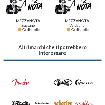
MEZZANOTA
MEZZANOTA
Bassano
Valdagno
fiber_manual_record
fiber_manual_record
Ordinabile
Ordinabile
Altri marchi che ti potrebbero
interessare