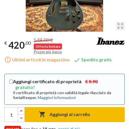
zoom_out_map
548,00 €
420
€
,00
Offerta limitata
Prezzo più basso
error_outline

Ultimi articoli in magazzino
Spedito gratis
Aggiungi certificato di proprietà
€ 9.90
gratuito!
Il certificato di proprietà con validità legale rilasciato da
SerialKeeper.
Maggiori informazioni

Aggiungi al carrello
paga fino a
18 rate
,
scopri di più