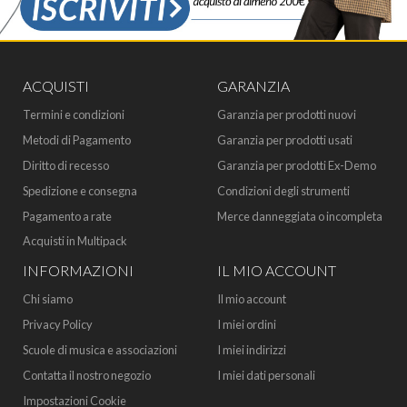
ACQUISTI
GARANZIA
Termini e condizioni
Garanzia per prodotti nuovi
Metodi di Pagamento
Garanzia per prodotti usati
Diritto di recesso
Garanzia per prodotti Ex-Demo
Spedizione e consegna
Condizioni degli strumenti
Pagamento a rate
Merce danneggiata o incompleta
Acquisti in Multipack
INFORMAZIONI
IL MIO ACCOUNT
Chi siamo
Il mio account
Privacy Policy
I miei ordini
Scuole di musica e associazioni
I miei indirizzi
Contatta il nostro negozio
I miei dati personali
Impostazioni Cookie