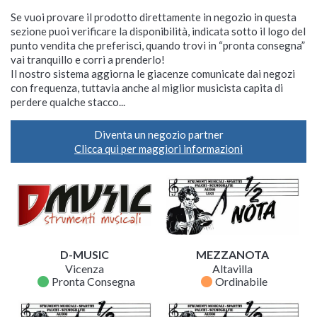
Se vuoi provare il prodotto direttamente in negozio in questa
sezione puoi verificare la disponibilità, indicata sotto il logo del
punto vendita che preferisci, quando trovi in “pronta consegna”
vai tranquillo e corri a prenderlo!
Il nostro sistema aggiorna le giacenze comunicate dai negozi
con frequenza, tuttavia anche al miglior musicista capita di
perdere qualche stacco...
Diventa un negozio partner
Clicca qui per maggiori informazioni
D-MUSIC
MEZZANOTA
Vicenza
Altavilla
fiber_manual_record
fiber_manual_record
Pronta Consegna
Ordinabile