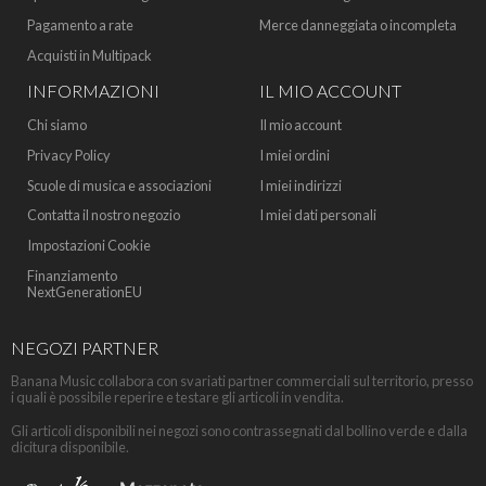
Pagamento a rate
Merce danneggiata o incompleta
Acquisti in Multipack
INFORMAZIONI
IL MIO ACCOUNT
Chi siamo
Il mio account
Privacy Policy
I miei ordini
Scuole di musica e associazioni
I miei indirizzi
Contatta il nostro negozio
I miei dati personali
Impostazioni Cookie
Finanziamento
NextGenerationEU
NEGOZI PARTNER
Banana Music collabora con svariati partner commerciali sul territorio, presso
i quali è possibile reperire e testare gli articoli in vendita.
Gli articoli disponibili nei negozi sono contrassegnati dal bollino verde e dalla
dicitura disponibile.