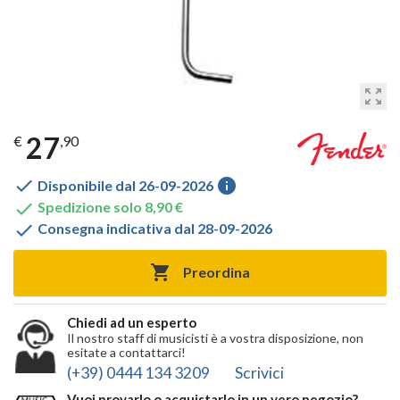
zoom_out_map
27
€
,90

info
Disponibile dal 26-09-2026

Spedizione solo 8,90 €

Consegna indicativa dal 28-09-2026

Preordina
Chiedi ad un esperto
Il nostro staff di musicisti è a vostra disposizione, non
esitate a contattarci!
(+39) 0444 134 3209
Scrivici
Vuoi provarlo o acquistarlo in un vero negozio?