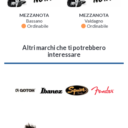
MEZZANOTA
MEZZANOTA
Bassano
Valdagno
fiber_manual_record
fiber_manual_record
Ordinabile
Ordinabile
Altri marchi che ti potrebbero
interessare