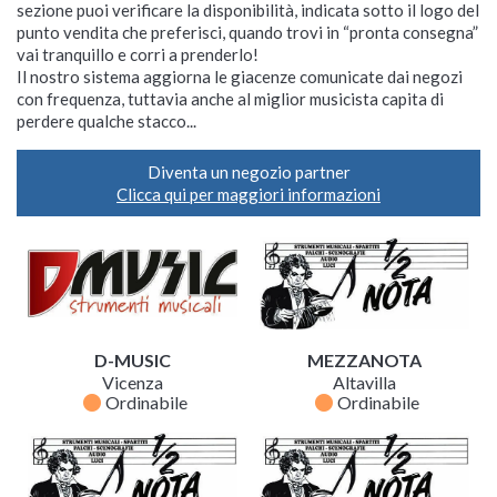
sezione puoi verificare la disponibilità, indicata sotto il logo del
punto vendita che preferisci, quando trovi in “pronta consegna”
vai tranquillo e corri a prenderlo!
Il nostro sistema aggiorna le giacenze comunicate dai negozi
con frequenza, tuttavia anche al miglior musicista capita di
perdere qualche stacco...
Diventa un negozio partner
Clicca qui per maggiori informazioni
D-MUSIC
MEZZANOTA
Vicenza
Altavilla
fiber_manual_record
fiber_manual_record
Ordinabile
Ordinabile