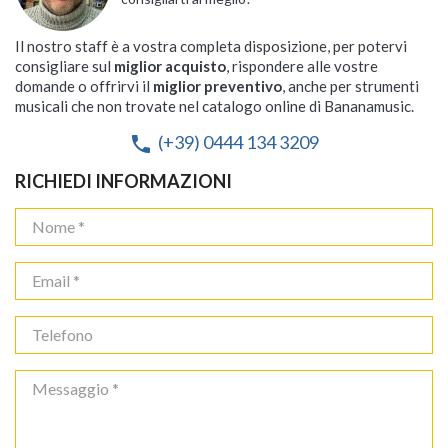
Il nostro staff è a vostra completa disposizione, per potervi
consigliare sul
miglior acquisto
, rispondere alle vostre
domande o offrirvi il
miglior preventivo
, anche per strumenti
musicali che non trovate nel catalogo online di Bananamusic.
(+39) 0444 134 3209
phone
RICHIEDI INFORMAZIONI