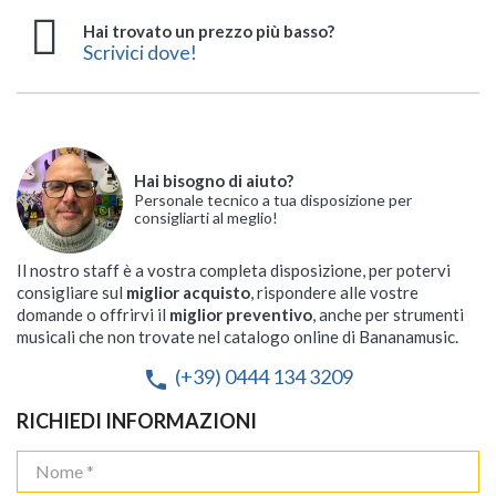
Hai trovato un prezzo più basso?
Scrivici dove!
Hai bisogno di aiuto?
Personale tecnico a tua disposizione per
consigliarti al meglio!
Il nostro staff è a vostra completa disposizione, per potervi
consigliare sul
miglior acquisto
, rispondere alle vostre
domande o offrirvi il
miglior preventivo
, anche per strumenti
musicali che non trovate nel catalogo online di Bananamusic.
(+39) 0444 134 3209
phone
RICHIEDI INFORMAZIONI