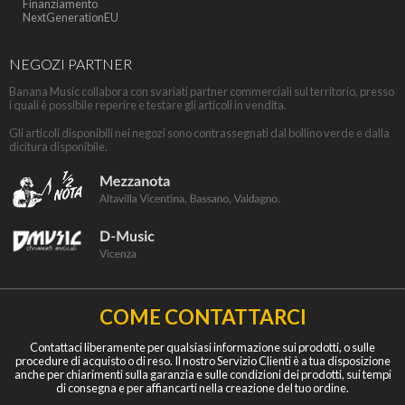
Finanziamento
NextGenerationEU
NEGOZI PARTNER
Banana Music collabora con svariati partner commerciali sul territorio, presso
i quali è possibile reperire e testare gli articoli in vendita.
Gli articoli disponibili nei negozi sono contrassegnati dal bollino verde e dalla
dicitura disponibile.
COME CONTATTARCI
Contattaci liberamente per qualsiasi informazione sui prodotti, o sulle
procedure di acquisto o di reso. Il nostro Servizio Clienti è a tua disposizione
anche per chiarimenti sulla garanzia e sulle condizioni dei prodotti, sui tempi
di consegna e per affiancarti nella creazione del tuo ordine.