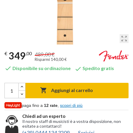
zoom_out_map
349
€
,00
489,00 €
Risparmi 140,00 €


Disponibile su ordinazione
Spedito gratis

Aggiungi al carrello
paga fino a
12 rate
,
scopri di più
Chiedi ad un esperto
Il nostro staff di musicisti è a vostra disposizione, non
esitate a contattarci!
(+39) 0444 134 3209
Scrivici