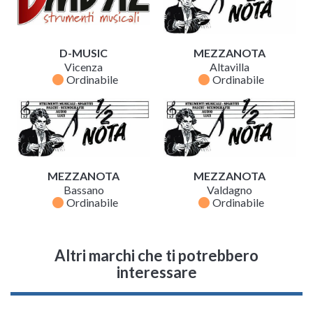
D-MUSIC
MEZZANOTA
Vicenza
Altavilla
fiber_manual_record
fiber_manual_record
Ordinabile
Ordinabile
MEZZANOTA
MEZZANOTA
Bassano
Valdagno
fiber_manual_record
fiber_manual_record
Ordinabile
Ordinabile
Altri marchi che ti potrebbero
interessare