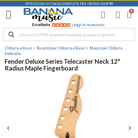
SPEDIZIONI IN ITALIA GRATUITE PER ORDINI DA
€ 99
Eccellente
Leggi le recensioni
Chitarre e Bassi
Ricambi per Chitarre e Bassi
Manici per Chitarre
Elettriche
Fender Deluxe Series Telecaster Neck 12"
Radius Maple Fingerboard

