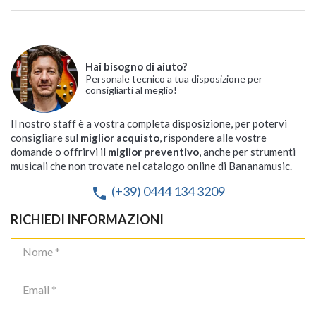
Hai bisogno di aiuto?
Personale tecnico a tua disposizione per
consigliarti al meglio!
Il nostro staff è a vostra completa disposizione, per potervi
consigliare sul
miglior acquisto
, rispondere alle vostre
domande o offrirvi il
miglior preventivo
, anche per strumenti
musicali che non trovate nel catalogo online di Bananamusic.
(+39) 0444 134 3209
phone
RICHIEDI INFORMAZIONI