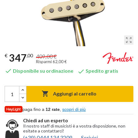
zoom_out_map
347
€
,00
409,00 €
Risparmi 62,00 €


Disponibile su ordinazione
Spedito gratis

Aggiungi al carrello
paga fino a
12 rate
,
scopri di più
Chiedi ad un esperto
Il nostro staff di musicisti è a vostra disposizione, non
esitate a contattarci!
(+39) 0444 134 3209
Scrivici