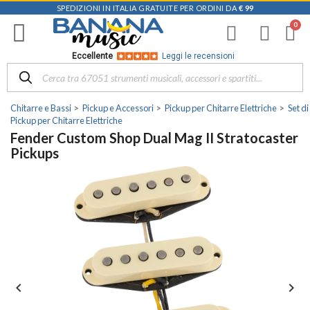
SPEDIZIONI IN ITALIA GRATUITE PER ORDINI DA
€ 99
Eccellente
Leggi le recensioni
Chitarre e Bassi
Pickup e Accessori
Pickup per Chitarre Elettriche
Set di
Pickup per Chitarre Elettriche
Fender Custom Shop Dual Mag II Stratocaster
Pickups

