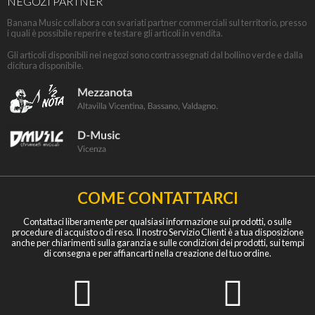
NEGOZI PARTNER
Banana Music collabora con svariati partner commerciali sul territorio, presso
i quali è possibile reperire e testare gli articoli in vendita.
Gli articoli disponibili nei negozi sono contrassegnati dal bollino verde e dalla
dicitura disponibile.
COME CONTATTARCI
Contattaci liberamente per qualsiasi informazione sui prodotti, o sulle
procedure di acquisto o di reso. Il nostro Servizio Clienti è a tua disposizione
anche per chiarimenti sulla garanzia e sulle condizioni dei prodotti, sui tempi
di consegna e per affiancarti nella creazione del tuo ordine.