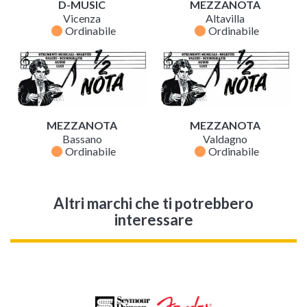
D-MUSIC
MEZZANOTA
Vicenza
Altavilla
fiber_manual_record
fiber_manual_record
Ordinabile
Ordinabile
MEZZANOTA
MEZZANOTA
Bassano
Valdagno
fiber_manual_record
fiber_manual_record
Ordinabile
Ordinabile
Altri marchi che ti potrebbero
interessare