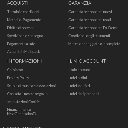
ACQUISTI
GARANZIA
Termini e condizioni
Garanzia per prodotti nuovi
Metodi di Pagamento
Garanzia per prodotti usati
Diritto di recesso
Garanzia per prodotti Ex-Demo
Spedizione e consegna
Condizioni degli strumenti
Pagamento a rate
Merce danneggiata o incompleta
Acquisti in Multipack
INFORMAZIONI
IL MIO ACCOUNT
Chi siamo
Il mio account
Privacy Policy
I miei ordini
Scuole di musica e associazioni
I miei indirizzi
Contatta il nostro negozio
I miei dati personali
Impostazioni Cookie
Finanziamento
NextGenerationEU