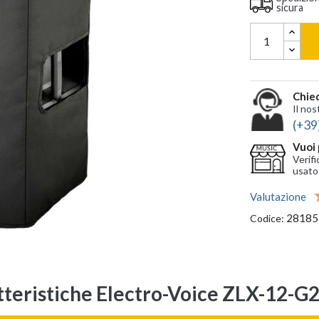
sicura
Chied
Il nos
(+39
Vuoi 
Verifi
usato
Valutazione
28185
Codice:
tteristiche Electro-Voice ZLX-12-G