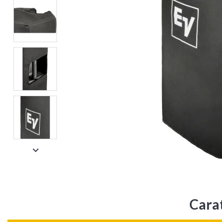

Cara