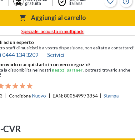
favorite_border
help_outline
gratuita
italiana
Aggiungi al carrello

Speciale: acquista in multipack
i ad un esperto
tro staff di musicisti è a vostra disposizione, non esitate a contattarci!
) 0444 134 3209
Scrivici
provarlo o acquistarlo in un vero negozio?
ca la disponibilita nei nostri
negozi partner
, potresti trovarlo anche
!
3
Nuovo
EAN:
800549973854
Stampa
Condizione
2-CVR