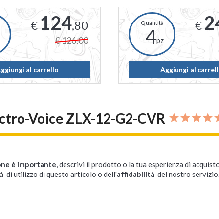
124
2
€
,80
€
4
€ 126,00
pz
ggiungi al carrello
Aggiungi al carrel
ectro-Voice ZLX-12-G2-CVR
one è importante
, descrivi il prodotto o la tua esperienza di acquisto
à di utilizzo di questo articolo o dell'
affidabilità
del nostro servizio