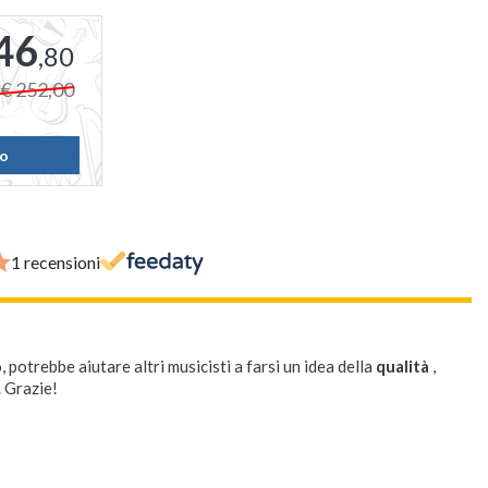
46
,80
€ 252,00
lo
1 recensioni
, potrebbe aiutare altri musicisti a farsi un idea della
qualità
,
. Grazie!