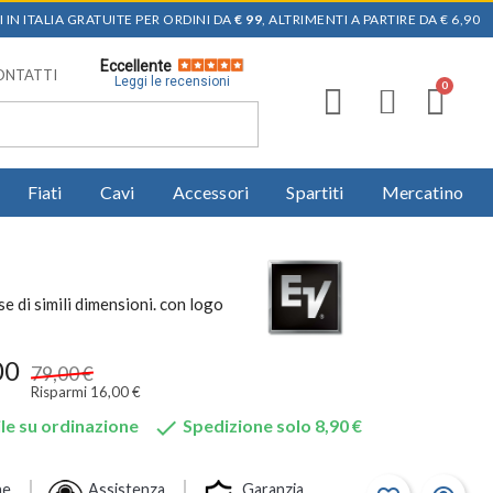
 IN ITALIA GRATUITE PER ORDINI DA
€ 99
, ALTRIMENTI A PARTIRE DA € 6,90
Eccellente
ONTATTI
Leggi le recensioni
Fiati
Cavi
Accessori
Spartiti
Mercatino
 di simili dimensioni. con logo
00
79,00 €
Risparmi 16,00 €

le su ordinazione
Spedizione solo 8,90 €
ne
Assistenza
Garanzia