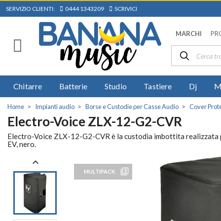
SERVIZIO CLIENTI:
0444 1343209
SCRIVICI
MARCHI
PR
Chitarre
Batterie
Studio
Tastiere
Dj
M
Home
Impianti audio
Borse e Custodie per Casse Audio
Cover Prote
Electro-Voice ZLX-12-G2-CVR
Electro-Voice ZLX-12-G2-CVR è la custodia imbottita realizzata pe
EV, nero.

filter_3
MULTIPACK