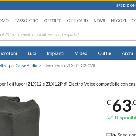
SPEDIZIONI
OMO
TASSO ZERO
OFFERTE
GIFT CARD
NEWS
NEGOZI
C
icrofoni
Luci
Impianti
Video
Cuffie
Archi
ttive per Casse Audio
Electro-Voice ZLX-12-G2-CVR
r i diffusori ZLX12 e ZLX12P di Electro Voice compatibile con casse
63
€
,

Disponibi
Spedizio