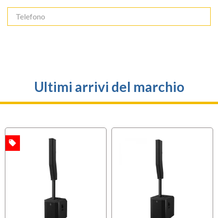
Ultimi arrivi del marchio
local_offer
A
BUNDLES