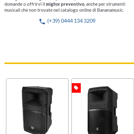
domande o offrirvi il
miglior preventivo
, anche per strumenti
musicali che non trovate nel catalogo online di Bananamusic.
(+39) 0444 134 3209
phone
local_offer
OFFERTA
OFFERT