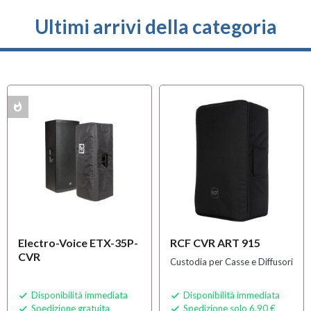
Ultimi arrivi della categoria
whatshot
K
Electro-Voice ETX-35P-
RCF CVR ART 915
CVR
Custodia per Casse e Diffusori
Disponibilità immediata
Disponibilità immediata


Spedizione gratuita
Spedizione solo 6,90 €

