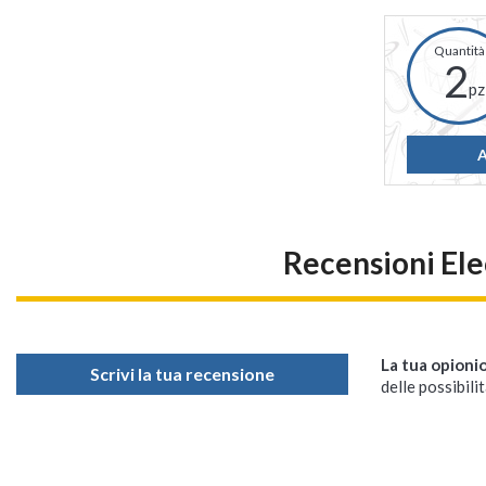
2
pz
A
Recensioni El
La tua opioni
Scrivi la tua recensione
delle possibilit