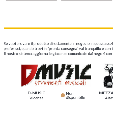
Se vuoi provare il prodotto direttamente in negozio in questa sezio
preferisci, quando trovi in “pronta consegna” vai tranquillo e corr
Il nostro sistema aggiorna le giacenze comunicate dai negozi con f
D-MUSIC
MEZZ
Non
fiber_manual_record
disponibile
Vicenza
Altav