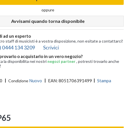
oppure
Avvisami quando torna disponibile
i ad un esperto
tro staff di musicisti è a vostra disposizione, non esitate a contattarci!
) 0444 134 3209
Scrivici
provarlo o acquistarlo in un vero negozio?
ca la disponibilita nei nostri
negozi partner
, potresti trovarlo anche
!
0
Nuovo
EAN:
8051706391499
Stampa
Condizione
P65