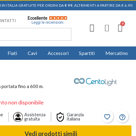
 IN ITALIA GRATUITE PER ORDINI DA
€ 99
, ALTRIMENTI A PARTIRE DA € 6,90
Eccellente
ONTATTI
Leggi le recensioni
Fiati
Cavi
Accessori
Spartiti
Mercatino
portata fino a 600 m.
to non disponibile
ne
Assistenza
Garanzia
favorite_border
help_outline
gratuita
italiana
Vedi prodotti simili