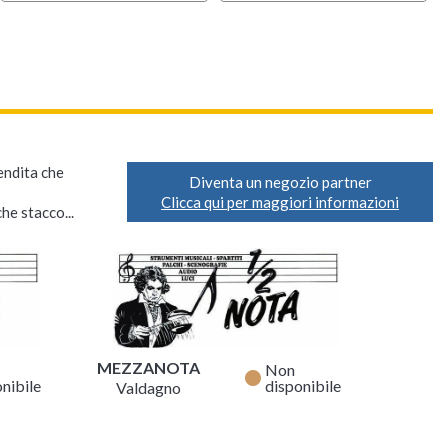
vendita che
Diventa un negozio partner
Clicca qui per maggiori informazioni
he stacco...
MEZZANOTA
Non
fiber_manual_record
nibile
disponibile
Valdagno