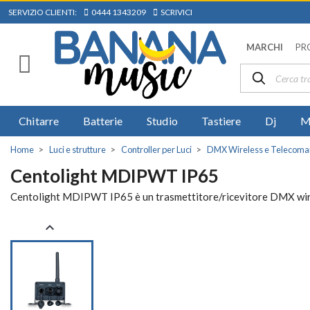
SERVIZIO CLIENTI:
0444 1343209
SCRIVICI
MARCHI
PR
Chitarre
Batterie
Studio
Tastiere
Dj
M
Home
Luci e strutture
Controller per Luci
DMX Wireless e Telecoma
Centolight MDIPWT IP65
Centolight MDIPWT IP65 è un trasmettitore/ricevitore DMX wire
