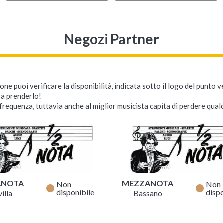
Negozi Partner
ne puoi verificare la disponibilità, indicata sotto il logo del punto 
i a prenderlo!
requenza, tuttavia anche al miglior musicista capita di perdere qualc
ANOTA
MEZZANOTA
Non
Non
fiber_manual_record
fiber_manual_record
disponibile
dispo
illa
Bassano