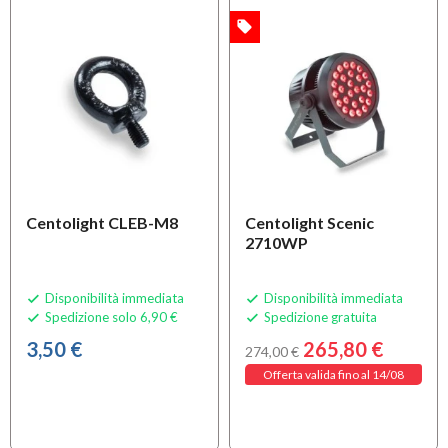
local_offer
OFFERTA
Centolight CLEB-M8
Centolight Scenic
2710WP
Disponibilità immediata
Disponibilità immediata


Spedizione solo 6,90 €
Spedizione gratuita


3,50 €
265,80 €
274,00 €
Offerta valida fino al 14/08