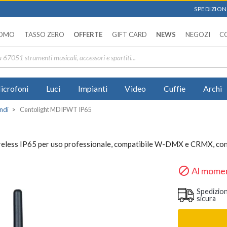
SPEDIZIONI
OMO
TASSO ZERO
OFFERTE
GIFT CARD
NEWS
NEGOZI
C
icrofoni
Luci
Impianti
Video
Cuffie
Archi
ndi
Centolight MDIPWT IP65
less IP65 per uso professionale, compatibile W-DMX e CRMX, con 

Al momen
Spedizio
sicura