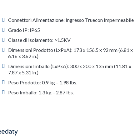
Connettori Alimentazione: Ingresso Truecon Impermeabile
Grado IP: IP65
Classe di Isolamento: >1.5KV
Dimensioni Prodotto (LxPxA): 173 x 156.5 x 92 mm (6.81 x
6.16 x 3.62 in.)
Dimensioni Imballo (LxPxA): 300 x 200 x 135 mm (11.81 x
7.87 x 5.31 in.)
Peso Prodotto: 0.9 kg – 1.98 lbs.
Peso Imballo: 1.3 kg – 2.87 lbs.