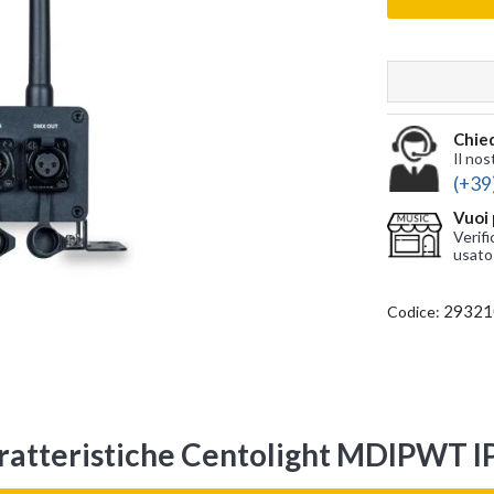
Chied
Il nos
(+39
Vuoi 
Verifi
usato
29321
Codice:
ratteristiche Centolight MDIPWT I